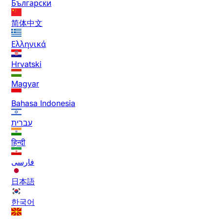
Български
简体中文
Ελληνικά
Hrvatski
Magyar
Bahasa Indonesia
עברית
हिन्दी
فارسی
日本語
한국어