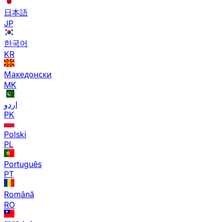
日本語
JP
한국어
KR
Македонски
MK
اردو
PK
Polski
PL
Português
PT
Română
RO