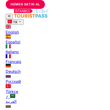
HEMEN SATIN AL
TR
English
Español
Italiano
Français
Deutsch
Русский
Türkçe
✓
العربية