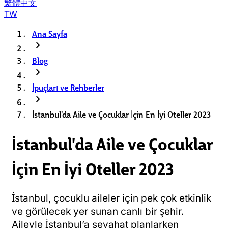
繁體中文
TW
Ana Sayfa
chevron_right
Blog
chevron_right
İpuçları ve Rehberler
chevron_right
İstanbul'da Aile ve Çocuklar İçin En İyi Oteller 2023
İstanbul'da Aile ve Çocuklar
İçin En İyi Oteller 2023
İstanbul, çocuklu aileler için pek çok etkinlik
ve görülecek yer sunan canlı bir şehir.
Aileyle İstanbul’a seyahat planlarken