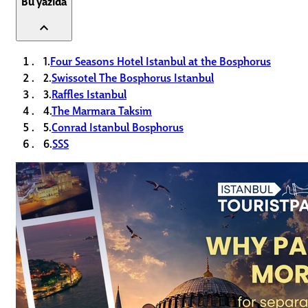
Bu yazıda
expand_less
1.
Four Seasons Hotel Istanbul at the Bosphorus
2.
Swissotel The Bosphorus Istanbul
3.
Raffles Istanbul
4.
The Marmara Taksim
5.
Conrad Istanbul Bosphorus
6.
SSS