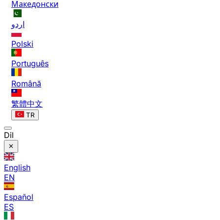
Македонски
اردو
Polski
Português
Română
繁體中文
TR
Dil
English
EN
Español
ES