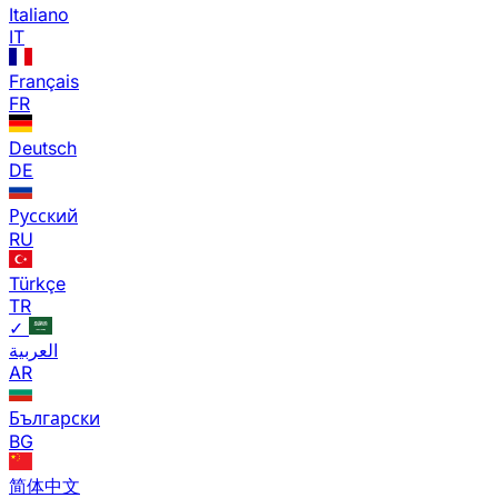
Italiano
IT
Français
FR
Deutsch
DE
Русский
RU
Türkçe
TR
✓
العربية
AR
Български
BG
简体中文