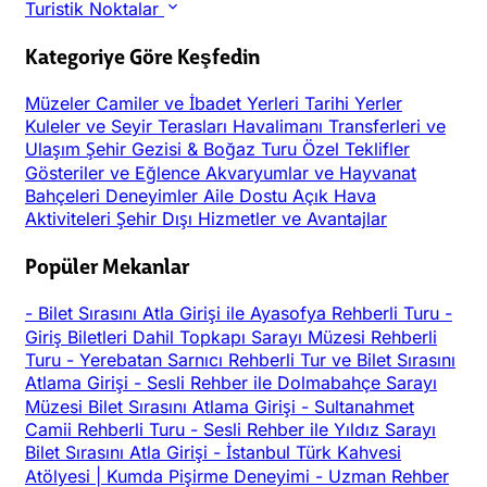
Turistik Noktalar
Kategoriye Göre Keşfedin
Müzeler
Camiler ve İbadet Yerleri
Tarihi Yerler
Kuleler ve Seyir Terasları
Havalimanı Transferleri ve
Ulaşım
Şehir Gezisi & Boğaz Turu
Özel Teklifler
Gösteriler ve Eğlence
Akvaryumlar ve Hayvanat
Bahçeleri
Deneyimler
Aile Dostu
Açık Hava
Aktiviteleri
Şehir Dışı
Hizmetler ve Avantajlar
Popüler Mekanlar
-
Bilet Sırasını Atla Girişi ile Ayasofya Rehberli Turu
-
Giriş Biletleri Dahil Topkapı Sarayı Müzesi Rehberli
Turu
-
Yerebatan Sarnıcı Rehberli Tur ve Bilet Sırasını
Atlama Girişi
-
Sesli Rehber ile Dolmabahçe Sarayı
Müzesi Bilet Sırasını Atlama Girişi
-
Sultanahmet
Camii Rehberli Turu
-
Sesli Rehber ile Yıldız Sarayı
Bilet Sırasını Atla Girişi
-
İstanbul Türk Kahvesi
Atölyesi | Kumda Pişirme Deneyimi
-
Uzman Rehber