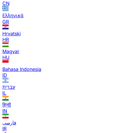
CN
Ελληνικά
GR
Hrvatski
HR
Magyar
HU
Bahasa Indonesia
ID
עברית
IL
हिन्दी
IN
فارسی
IR