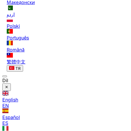
Македонски
اردو
Polski
Português
Română
繁體中文
TR
Dil
English
EN
Español
ES