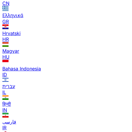
CN
Ελληνικά
GR
Hrvatski
HR
Magyar
HU
Bahasa Indonesia
ID
עברית
IL
हिन्दी
IN
فارسی
IR