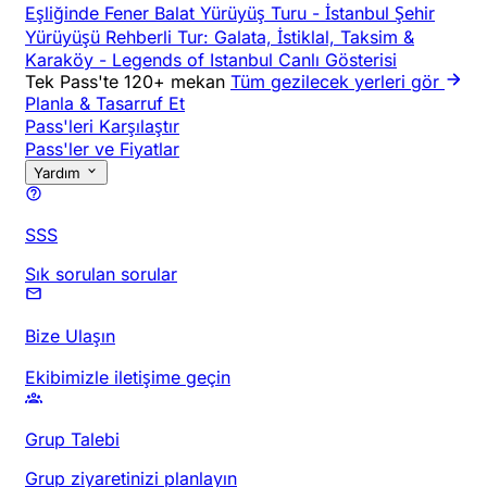
Eşliğinde Fener Balat Yürüyüş Turu
-
İstanbul Şehir
Yürüyüşü Rehberli Tur: Galata, İstiklal, Taksim &
Karaköy
-
Legends of Istanbul Canlı Gösterisi
Tek Pass'te 120+ mekan
Tüm gezilecek yerleri gör
Planla & Tasarruf Et
Pass'leri Karşılaştır
Pass'ler ve Fiyatlar
Yardım
SSS
Sık sorulan sorular
Bize Ulaşın
Ekibimizle iletişime geçin
Grup Talebi
Grup ziyaretinizi planlayın