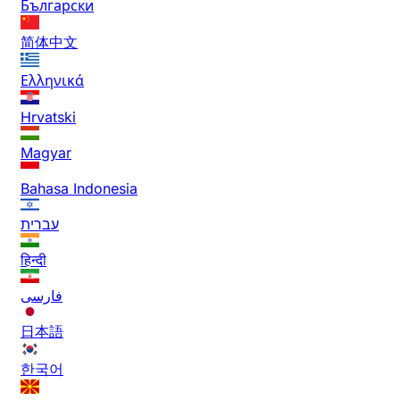
Български
简体中文
Ελληνικά
Hrvatski
Magyar
Bahasa Indonesia
עברית
हिन्दी
فارسی
日本語
한국어