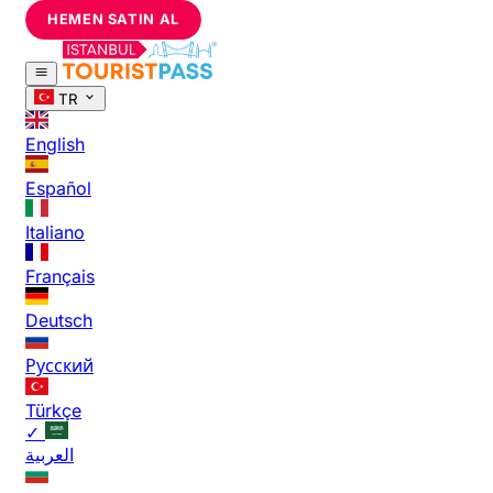
HEMEN SATIN AL
TR
English
Español
Italiano
Français
Deutsch
Русский
Türkçe
✓
العربية