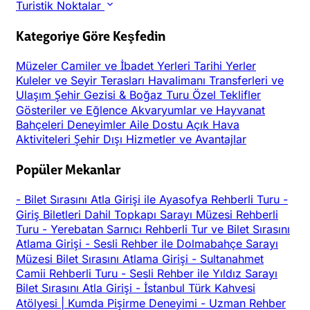
Turistik Noktalar
Kategoriye Göre Keşfedin
Müzeler
Camiler ve İbadet Yerleri
Tarihi Yerler
Kuleler ve Seyir Terasları
Havalimanı Transferleri ve
Ulaşım
Şehir Gezisi & Boğaz Turu
Özel Teklifler
Gösteriler ve Eğlence
Akvaryumlar ve Hayvanat
Bahçeleri
Deneyimler
Aile Dostu
Açık Hava
Aktiviteleri
Şehir Dışı
Hizmetler ve Avantajlar
Popüler Mekanlar
-
Bilet Sırasını Atla Girişi ile Ayasofya Rehberli Turu
-
Giriş Biletleri Dahil Topkapı Sarayı Müzesi Rehberli
Turu
-
Yerebatan Sarnıcı Rehberli Tur ve Bilet Sırasını
Atlama Girişi
-
Sesli Rehber ile Dolmabahçe Sarayı
Müzesi Bilet Sırasını Atlama Girişi
-
Sultanahmet
Camii Rehberli Turu
-
Sesli Rehber ile Yıldız Sarayı
Bilet Sırasını Atla Girişi
-
İstanbul Türk Kahvesi
Atölyesi | Kumda Pişirme Deneyimi
-
Uzman Rehber