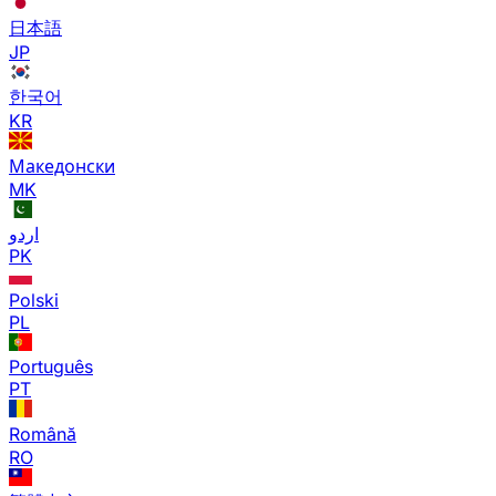
日本語
JP
한국어
KR
Македонски
MK
اردو
PK
Polski
PL
Português
PT
Română
RO