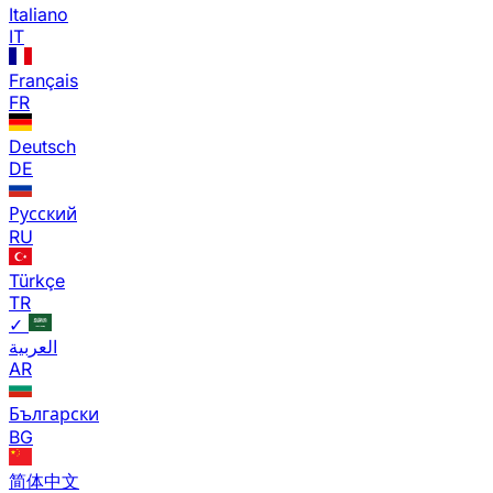
Italiano
IT
Français
FR
Deutsch
DE
Русский
RU
Türkçe
TR
✓
العربية
AR
Български
BG
简体中文