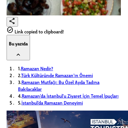
share
check_circle
Link copied to clipboard!
Bu yazıda
expand_less
1.
Ramazan Nedir?
2.
Türk Kültüründe Ramazan'ın Önemi
3.
Ramazan Mutfağı: Bu Özel Ayda Tadına
Bakılacaklar
4.
Ramazan'da İstanbul'u Ziyaret İçin Temel İpuçları
5.
İstanbul'da Ramazan Deneyimi