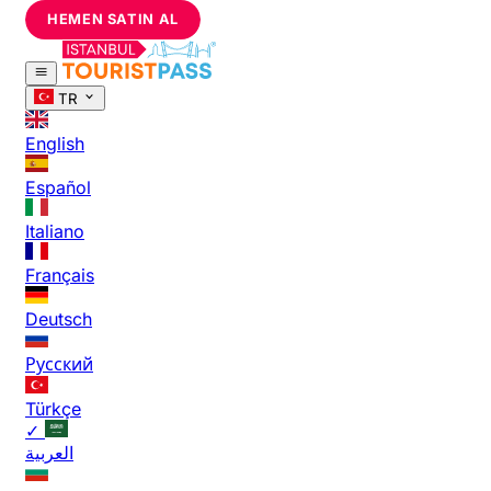
HEMEN SATIN AL
TR
English
Español
Italiano
Français
Deutsch
Русский
Türkçe
✓
العربية