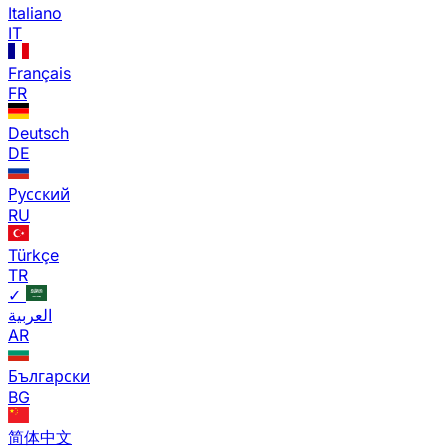
Italiano
IT
Français
FR
Deutsch
DE
Русский
RU
Türkçe
TR
✓
العربية
AR
Български
BG
简体中文