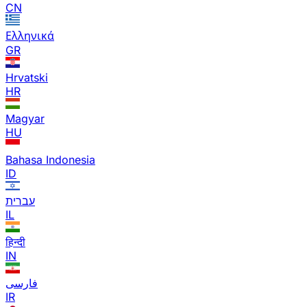
CN
Ελληνικά
GR
Hrvatski
HR
Magyar
HU
Bahasa Indonesia
ID
עברית
IL
हिन्दी
IN
فارسی
IR