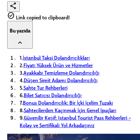
share
check_circle
Link copied to clipboard!
Bu yazıda
expand_less
1.
İstanbul Taksi Dolandırıcılıkları
2.
Fiyatı Yüksek Ürün ve Hizmetler
3.
Ayakkabı Temizleme Dolandırıcılığı
4.
Düşen Simit Adamı Dolandırıcılığı
5.
Sahte Tur Rehberleri
6.
Bilet Satıcısı Dolandırıcılığı
7.
Bonus Dolandırıcılık: Bir İçki İçelim Tuzakı
8.
Sahtecilerden Kaçınmak İçin Genel İpuçları
9.
Güvenilir Keşif: Istanbul Tourist Pass Rehberleri –
Kolay ve Sertifikalı Yol Arkadaşınız