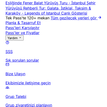
Eşliğinde Fener Balat Yürüyüş Turu
-
İstanbul Şehir
Yürüyüşü Rehberli Tur: Galata, İstiklal, Taksim &
Karaköy
-
Legends of Istanbul Canlı Gösterisi
Tek Pass'te 120+ mekan
Tüm gezilecek yerleri gör
Planla & Tasarruf Et
Pass'leri Karşılaştır
Pass'ler ve Fiyatlar
Yardım
SSS
Sık sorulan sorular
Bize Ulaşın
Ekibimizle iletişime geçin
Grup Talebi
Grup ziyaretinizi planlayın