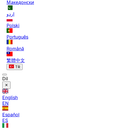
Македонски
اردو
Polski
Português
Română
繁體中文
TR
Dil
English
EN
Español
ES