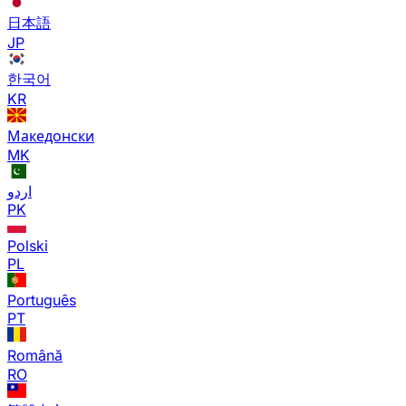
日本語
JP
한국어
KR
Македонски
MK
اردو
PK
Polski
PL
Português
PT
Română
RO