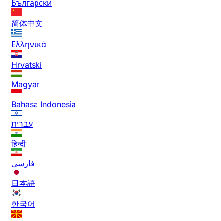
Български
简体中文
Ελληνικά
Hrvatski
Magyar
Bahasa Indonesia
עברית
हिन्दी
فارسی
日本語
한국어