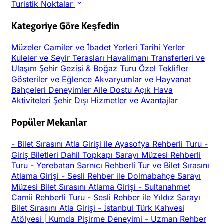
Turistik Noktalar
Kategoriye Göre Keşfedin
Müzeler
Camiler ve İbadet Yerleri
Tarihi Yerler
Kuleler ve Seyir Terasları
Havalimanı Transferleri ve
Ulaşım
Şehir Gezisi & Boğaz Turu
Özel Teklifler
Gösteriler ve Eğlence
Akvaryumlar ve Hayvanat
Bahçeleri
Deneyimler
Aile Dostu
Açık Hava
Aktiviteleri
Şehir Dışı
Hizmetler ve Avantajlar
Popüler Mekanlar
-
Bilet Sırasını Atla Girişi ile Ayasofya Rehberli Turu
-
Giriş Biletleri Dahil Topkapı Sarayı Müzesi Rehberli
Turu
-
Yerebatan Sarnıcı Rehberli Tur ve Bilet Sırasını
Atlama Girişi
-
Sesli Rehber ile Dolmabahçe Sarayı
Müzesi Bilet Sırasını Atlama Girişi
-
Sultanahmet
Camii Rehberli Turu
-
Sesli Rehber ile Yıldız Sarayı
Bilet Sırasını Atla Girişi
-
İstanbul Türk Kahvesi
Atölyesi | Kumda Pişirme Deneyimi
-
Uzman Rehber