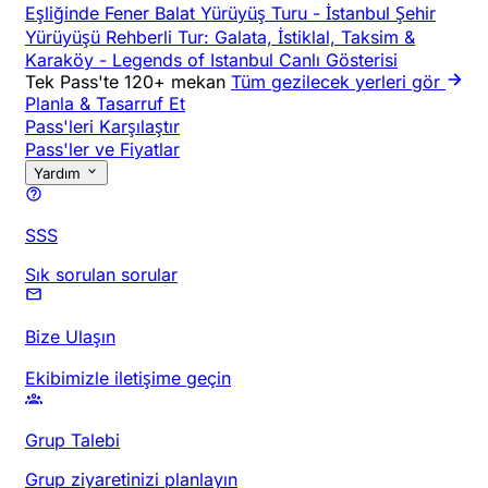
Eşliğinde Fener Balat Yürüyüş Turu
-
İstanbul Şehir
Yürüyüşü Rehberli Tur: Galata, İstiklal, Taksim &
Karaköy
-
Legends of Istanbul Canlı Gösterisi
Tek Pass'te 120+ mekan
Tüm gezilecek yerleri gör
Planla & Tasarruf Et
Pass'leri Karşılaştır
Pass'ler ve Fiyatlar
Yardım
SSS
Sık sorulan sorular
Bize Ulaşın
Ekibimizle iletişime geçin
Grup Talebi
Grup ziyaretinizi planlayın