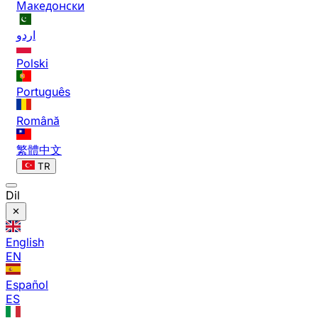
Македонски
اردو
Polski
Português
Română
繁體中文
TR
Dil
English
EN
Español
ES