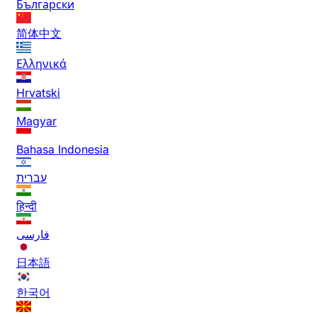
Български
简体中文
Ελληνικά
Hrvatski
Magyar
Bahasa Indonesia
עברית
हिन्दी
فارسی
日本語
한국어