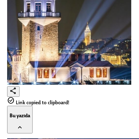
share
check_circle
Link copied to clipboard!
Bu yazıda
expand_less