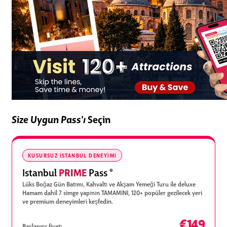
Size Uygun Pass'ı
Seçin
KUSURSUZ İSTANBUL DENEYIMI
PRIME
Istanbul
Pass
®
Lüks Boğaz Gün Batımı, Kahvaltı ve Akşam Yemeği Turu ile deluxe
Hamam dahil 7 simge yapının TAMAMINI, 120+ popüler gezilecek yeri
ve premium deneyimleri keşfedin.
€149
Başlangıç fiyatı