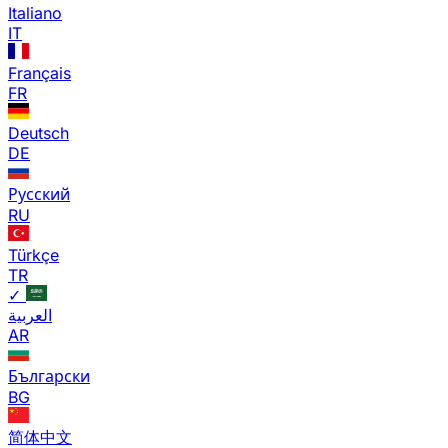
Italiano
IT
Français
FR
Deutsch
DE
Русский
RU
Türkçe
TR
✓
العربية
AR
Български
BG
简体中文