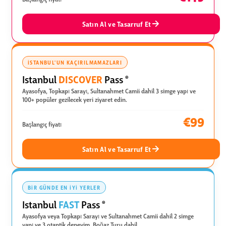
Satın Al ve Tasarruf Et
İSTANBUL'UN KAÇIRILMAMAZLARI
DISCOVER
Istanbul
Pass
®
Ayasofya, Topkapı Sarayı, Sultanahmet Camii dahil 3 simge yapı ve
100+ popüler gezilecek yeri ziyaret edin.
€99
Başlangıç fiyatı
Satın Al ve Tasarruf Et
BIR GÜNDE EN İYI YERLER
FAST
Istanbul
Pass
®
Ayasofya veya Topkapı Sarayı ve Sultanahmet Camii dahil 2 simge
yapı ve 3 otantik deneyim, Boğaz Turu dahil.