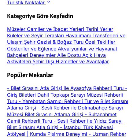
Turistik Noktalar
Kategoriye Göre Keşfedin
Müzeler
Camiler ve İbadet Yerleri
Tarihi Yerler
Kuleler ve Seyir Terasları
Havalimanı Transferleri ve
Ulaşım
Şehir Gezisi & Boğaz Turu
Özel Teklifler
Gösteriler ve Eğlence
Akvaryumlar ve Hayvanat
Bahçeleri
Deneyimler
Aile Dostu
Açık Hava
Aktiviteleri
Şehir Dışı
Hizmetler ve Avantajlar
Popüler Mekanlar
-
Bilet Sırasını Atla Girişi ile Ayasofya Rehberli Turu
-
Giriş Biletleri Dahil Topkapı Sarayı Müzesi Rehberli
Turu
-
Yerebatan Sarnıcı Rehberli Tur ve Bilet Sırasını
Atlama Girişi
-
Sesli Rehber ile Dolmabahçe Sarayı
Müzesi Bilet Sırasını Atlama Girişi
-
Sultanahmet
Camii Rehberli Turu
-
Sesli Rehber ile Yıldız Sarayı
Bilet Sırasını Atla Girişi
-
İstanbul Türk Kahvesi
Atölyesi | Kumda Pişirme Deneyimi
-
Uzman Rehber