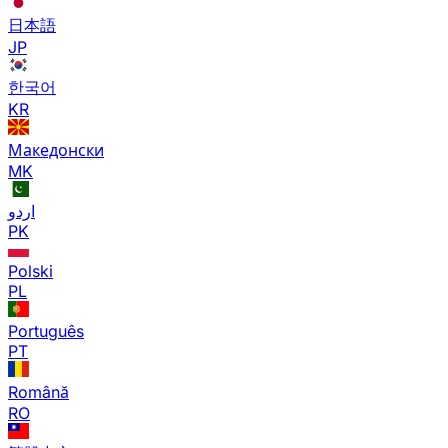
日本語
JP
한국어
KR
Македонски
MK
اردو
PK
Polski
PL
Português
PT
Română
RO