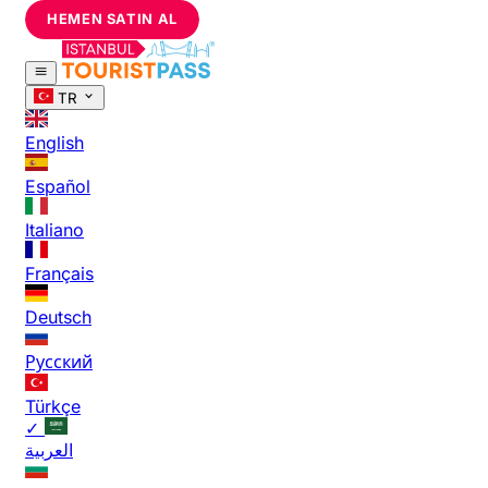
HEMEN SATIN AL
TR
English
Español
Italiano
Français
Deutsch
Русский
Türkçe
✓
العربية