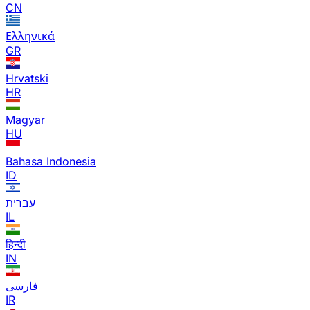
CN
Ελληνικά
GR
Hrvatski
HR
Magyar
HU
Bahasa Indonesia
ID
עברית
IL
हिन्दी
IN
فارسی
IR