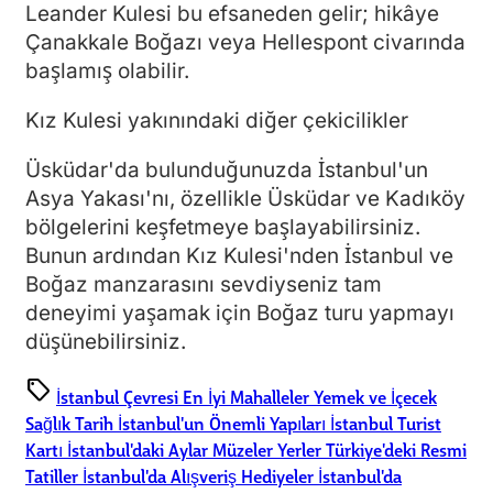
Leander Kulesi bu efsaneden gelir; hikâye
Çanakkale Boğazı veya Hellespont civarında
başlamış olabilir.
Kız Kulesi yakınındaki diğer çekicilikler
Üsküdar'da bulunduğunuzda İstanbul'un
Asya Yakası'nı, özellikle Üsküdar ve Kadıköy
bölgelerini keşfetmeye başlayabilirsiniz.
Bunun ardından Kız Kulesi'nden İstanbul ve
Boğaz manzarasını sevdiyseniz tam
deneyimi yaşamak için Boğaz turu yapmayı
düşünebilirsiniz.
sell
İstanbul Çevresi
En İyi Mahalleler
Yemek ve İçecek
Sağlık
Tarih
İstanbul'un Önemli Yapıları
İstanbul Turist
Kartı
İstanbul'daki Aylar
Müzeler
Yerler
Türkiye'deki Resmi
Tatiller
İstanbul'da Alışveriş
Hediyeler
İstanbul'da