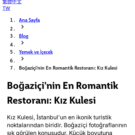
繁體中文
TW
Ana Sayfa
chevron_right
Blog
chevron_right
Yemek ve İçecek
chevron_right
Boğaziçi'nin En Romantik Restoranı: Kız Kulesi
Boğaziçi'nin En Romantik
Restoranı: Kız Kulesi
Kız Kulesi, İstanbul'un en ikonik turistik
noktalarından biridir. Boğaziçi fotoğraflarının
sık görülen konusudur. Küçük boyutuna