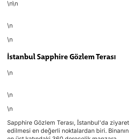
\n
\n
\n
\n
İstanbul Sapphire Gözlem Terası
\n
\n
\n
Sapphire Gözlem Terası, İstanbul'da ziyaret
edilmesi en değerli noktalardan biri. Binanın
en üst katındaki 360 derecelik manzara