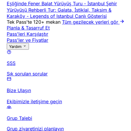
Eşliğinde Fener Balat Yürüyüş Turu
-
İstanbul Şehir
Yürüyüşü Rehberli Tur: Galata, İstiklal, Taksim &
Karaköy
-
Legends of Istanbul Canlı Gösterisi
Tek Pass'te 120+ mekan
Tüm gezilecek yerleri gör
Planla & Tasarruf Et
Pass'leri Karşılaştır
Pass'ler ve Fiyatlar
Yardım
SSS
Sık sorulan sorular
Bize Ulaşın
Ekibimizle iletişime geçin
Grup Talebi
Grup ziyaretinizi planlayın