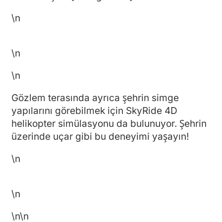
\n
\n
\n
Gözlem terasında ayrıca şehrin simge
yapılarını görebilmek için SkyRide 4D
helikopter simülasyonu da bulunuyor. Şehrin
üzerinde uçar gibi bu deneyimi yaşayın!
\n
\n
\n
\n