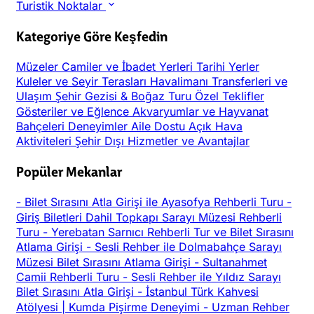
Turistik Noktalar
Kategoriye Göre Keşfedin
Müzeler
Camiler ve İbadet Yerleri
Tarihi Yerler
Kuleler ve Seyir Terasları
Havalimanı Transferleri ve
Ulaşım
Şehir Gezisi & Boğaz Turu
Özel Teklifler
Gösteriler ve Eğlence
Akvaryumlar ve Hayvanat
Bahçeleri
Deneyimler
Aile Dostu
Açık Hava
Aktiviteleri
Şehir Dışı
Hizmetler ve Avantajlar
Popüler Mekanlar
-
Bilet Sırasını Atla Girişi ile Ayasofya Rehberli Turu
-
Giriş Biletleri Dahil Topkapı Sarayı Müzesi Rehberli
Turu
-
Yerebatan Sarnıcı Rehberli Tur ve Bilet Sırasını
Atlama Girişi
-
Sesli Rehber ile Dolmabahçe Sarayı
Müzesi Bilet Sırasını Atlama Girişi
-
Sultanahmet
Camii Rehberli Turu
-
Sesli Rehber ile Yıldız Sarayı
Bilet Sırasını Atla Girişi
-
İstanbul Türk Kahvesi
Atölyesi | Kumda Pişirme Deneyimi
-
Uzman Rehber