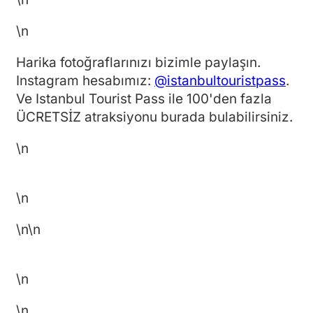
\n
Harika fotoğraflarınızı bizimle paylaşın.
Instagram hesabımız:
@istanbultouristpass
.
Ve Istanbul Tourist Pass ile 100'den fazla
ÜCRETSİZ atraksiyonu burada bulabilirsiniz.
\n
\n
\n
\n
\n
\n