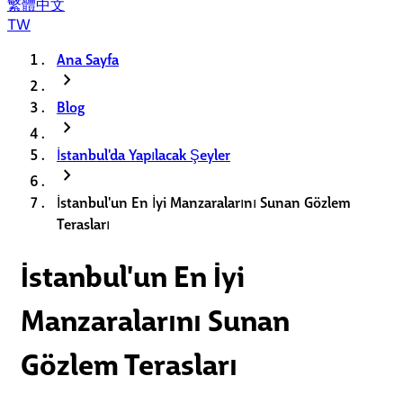
繁體中文
TW
Ana Sayfa
chevron_right
Blog
chevron_right
İstanbul'da Yapılacak Şeyler
chevron_right
İstanbul'un En İyi Manzaralarını Sunan Gözlem
Terasları
İstanbul'un En İyi
Manzaralarını Sunan
Gözlem Terasları