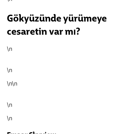
Gökyüzünde yürümeye
cesaretin var mı?
\n
\n
\n
\n
\n
\n