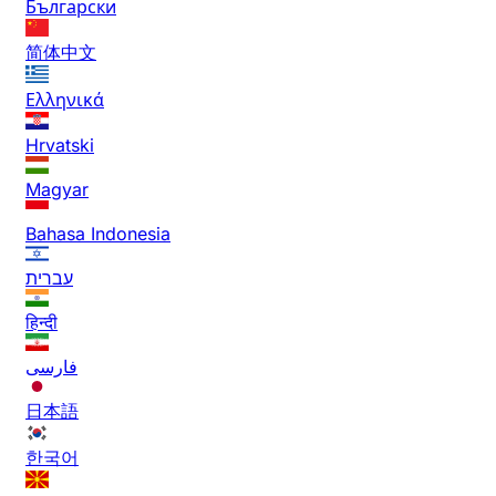
Български
简体中文
Ελληνικά
Hrvatski
Magyar
Bahasa Indonesia
עברית
हिन्दी
فارسی
日本語
한국어