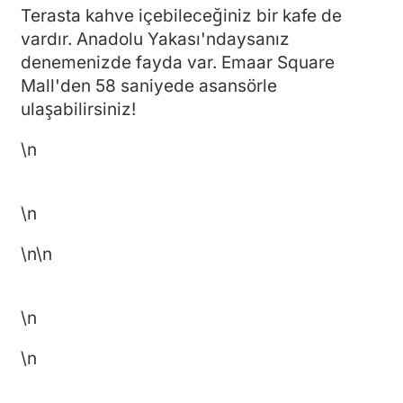
Terasta kahve içebileceğiniz bir kafe de
vardır. Anadolu Yakası'ndaysanız
denemenizde fayda var. Emaar Square
Mall'den 58 saniyede asansörle
ulaşabilirsiniz!
\n
\n
\n
\n
\n
\n