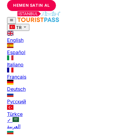
HEMEN SATIN AL
TR
English
Español
Italiano
Français
Deutsch
Русский
Türkçe
✓
العربية