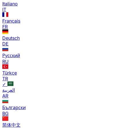
Italiano
IT
Français
FR
Deutsch
DE
Русский
RU
Türkçe
TR
✓
العربية
AR
Български
BG
简体中文