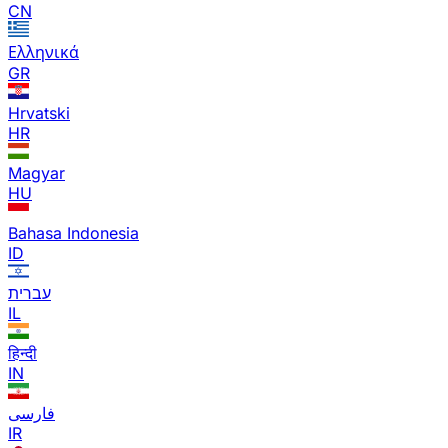
CN
Ελληνικά
GR
Hrvatski
HR
Magyar
HU
Bahasa Indonesia
ID
עברית
IL
हिन्दी
IN
فارسی
IR