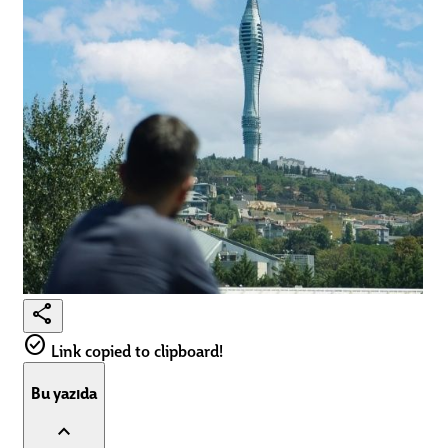
share
check_circle
Link copied to clipboard!
Bu yazıda
expand_less