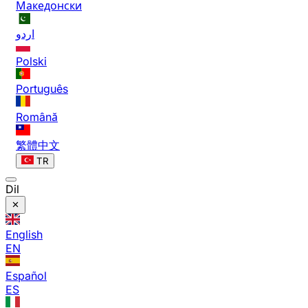
Македонски
اردو
Polski
Português
Română
繁體中文
TR
Dil
English
EN
Español
ES