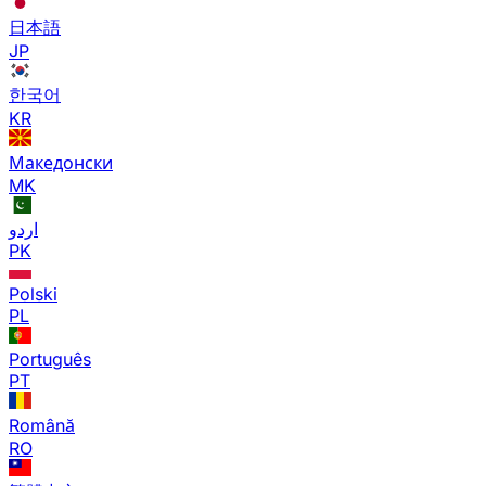
日本語
JP
한국어
KR
Македонски
MK
اردو
PK
Polski
PL
Português
PT
Română
RO