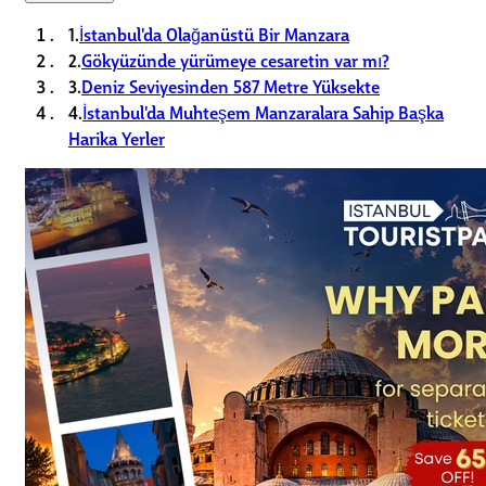
1.
İstanbul'da Olağanüstü Bir Manzara
2.
Gökyüzünde yürümeye cesaretin var mı?
3.
Deniz Seviyesinden 587 Metre Yüksekte
4.
İstanbul'da Muhteşem Manzaralara Sahip Başka
Harika Yerler