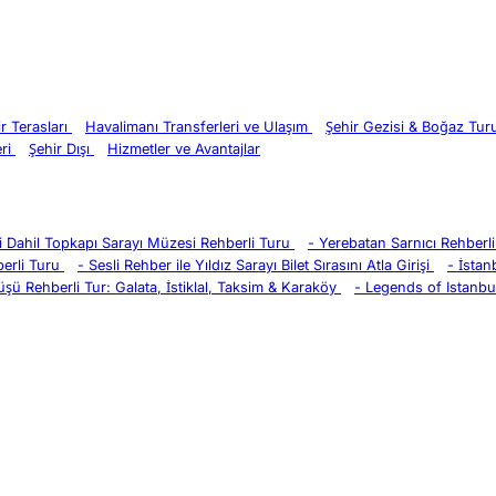
ir Terasları
Havalimanı Transferleri ve Ulaşım
Şehir Gezisi & Boğaz Tu
eri
Şehir Dışı
Hizmetler ve Avantajlar
eri Dahil Topkapı Sarayı Müzesi Rehberli Turu
-
Yerebatan Sarnıcı Rehberli 
erli Turu
-
Sesli Rehber ile Yıldız Sarayı Bilet Sırasını Atla Girişi
-
İstan
üşü Rehberli Tur: Galata, İstiklal, Taksim & Karaköy
-
Legends of Istanbul