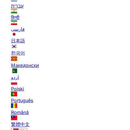
עברית
हिन्दी
فارسی
日本語
한국어
Македонски
اردو
Polski
Português
Română
繁體中文