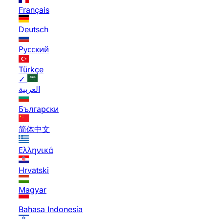
Français
Deutsch
Русский
Türkçe
✓
العربية
Български
简体中文
Ελληνικά
Hrvatski
Magyar
Bahasa Indonesia