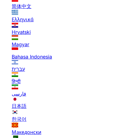
简体中文
Ελληνικά
Hrvatski
Magyar
Bahasa Indonesia
עברית
हिन्दी
فارسی
日本語
한국어
Македонски