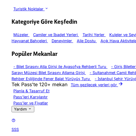
Turistik Noktalar
Kategoriye Göre Keşfedin
Müzeler
Camiler ve İbadet Yerleri
Tarihi Yerler
Kuleler ve Sey
Hayvanat Bahçeleri
Deneyimler
Aile Dostu
Açık Hava Aktivitel
Popüler Mekanlar
-
Bilet Sırasını Atla Girişi ile Ayasofya Rehberli Turu
-
Giriş Biletl
Sarayı Müzesi Bilet Sırasını Atlama Girişi
-
Sultanahmet Camii Rehb
Rehber Eşliğinde Fener Balat Yürüyüş Turu
-
İstanbul Şehir Yürüy
Tek Pass'te 120+ mekan
Tüm gezilecek yerleri gör
Planla & Tasarruf Et
Pass'leri Karşılaştır
Pass'ler ve Fiyatlar
Yardım
SSS