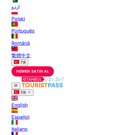
اردو
Polski
Português
Română
繁體中文
TR
HEMEN SATIN AL
TR
English
Español
Italiano