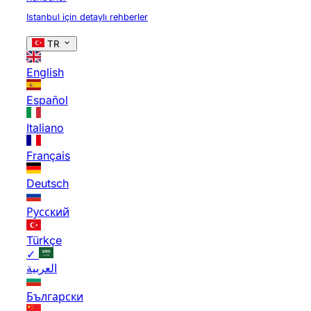
Istanbul için detaylı rehberler
TR
English
Español
Italiano
Français
Deutsch
Русский
Türkçe
✓
العربية
Български