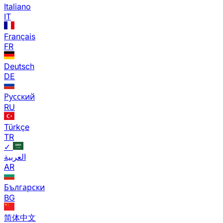
Italiano
IT
Français
FR
Deutsch
DE
Русский
RU
Türkçe
TR
✓
العربية
AR
Български
BG
简体中文