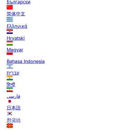
Български
简体中文
Ελληνικά
Hrvatski
Magyar
Bahasa Indonesia
עברית
हिन्दी
فارسی
日本語
한국어