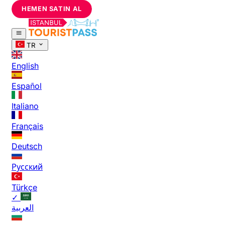
HEMEN SATIN AL
TR
English
Español
Italiano
Français
Deutsch
Русский
Türkçe
✓
العربية