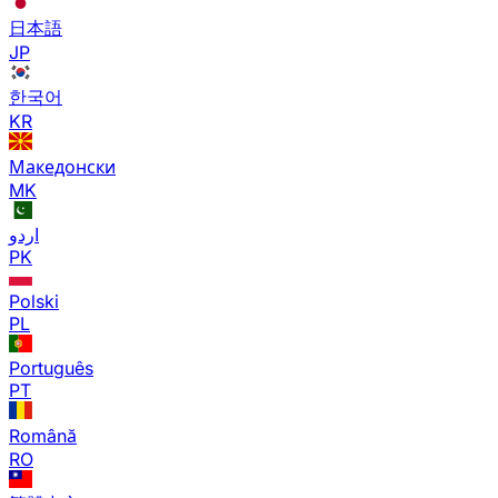
日本語
JP
한국어
KR
Македонски
MK
اردو
PK
Polski
PL
Português
PT
Română
RO