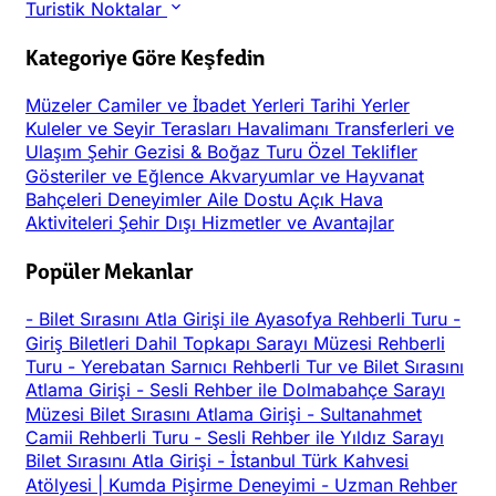
Turistik Noktalar
Kategoriye Göre Keşfedin
Müzeler
Camiler ve İbadet Yerleri
Tarihi Yerler
Kuleler ve Seyir Terasları
Havalimanı Transferleri ve
Ulaşım
Şehir Gezisi & Boğaz Turu
Özel Teklifler
Gösteriler ve Eğlence
Akvaryumlar ve Hayvanat
Bahçeleri
Deneyimler
Aile Dostu
Açık Hava
Aktiviteleri
Şehir Dışı
Hizmetler ve Avantajlar
Popüler Mekanlar
-
Bilet Sırasını Atla Girişi ile Ayasofya Rehberli Turu
-
Giriş Biletleri Dahil Topkapı Sarayı Müzesi Rehberli
Turu
-
Yerebatan Sarnıcı Rehberli Tur ve Bilet Sırasını
Atlama Girişi
-
Sesli Rehber ile Dolmabahçe Sarayı
Müzesi Bilet Sırasını Atlama Girişi
-
Sultanahmet
Camii Rehberli Turu
-
Sesli Rehber ile Yıldız Sarayı
Bilet Sırasını Atla Girişi
-
İstanbul Türk Kahvesi
Atölyesi | Kumda Pişirme Deneyimi
-
Uzman Rehber