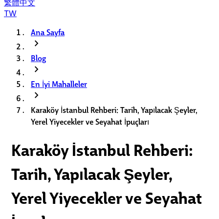
繁體中文
TW
Ana Sayfa
chevron_right
Blog
chevron_right
En İyi Mahalleler
chevron_right
Karaköy İstanbul Rehberi: Tarih, Yapılacak Şeyler,
Yerel Yiyecekler ve Seyahat İpuçları
Karaköy İstanbul Rehberi:
Tarih, Yapılacak Şeyler,
Yerel Yiyecekler ve Seyahat