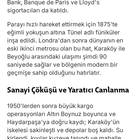
Bank, Banque de Paris ve Lloyd's
sigortacıları da katıldı.
Parayı hızlı hareket ettirmek için 1875'te
eğimli yokuşun altına Tünel adlı füniküler
inşa edildi. Londra'dan sonra dünyanın en
eski ikinci metrosu olan bu hat, Karaköy ile
Beyoğlu arasındaki ulaşımı şimdi 90
saniyede sağlar ve bölgenin modern bir
geçmişe sahip olduğunu hatırlatır.
Sanayi Çöküşü ve Yaratıcı Canlanma
1950'lerden sonra büyük kargo
operasyonları Altın Boynuz boyunca ve
Haydarpaşa'ya doğru kaydı; Karaköy'ün
iskelesi sakinleşti ve depolar boş kaldı. Su
kirlendi, kıyılar kuzeye taşındı ve mahalle