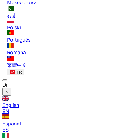
Македонски
اردو
Polski
Português
Română
繁體中文
TR
Dil
English
EN
Español
ES