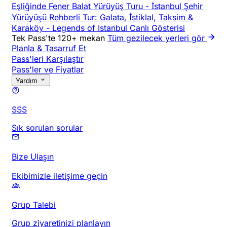
Eşliğinde Fener Balat Yürüyüş Turu
-
İstanbul Şehir
Yürüyüşü Rehberli Tur: Galata, İstiklal, Taksim &
Karaköy
-
Legends of Istanbul Canlı Gösterisi
Tek Pass'te 120+ mekan
Tüm gezilecek yerleri gör
Planla & Tasarruf Et
Pass'leri Karşılaştır
Pass'ler ve Fiyatlar
Yardım
SSS
Sık sorulan sorular
Bize Ulaşın
Ekibimizle iletişime geçin
Grup Talebi
Grup ziyaretinizi planlayın