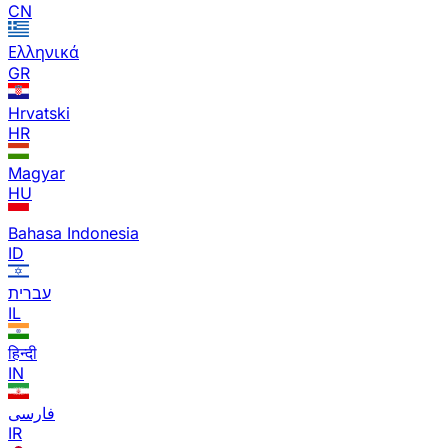
CN
Ελληνικά
GR
Hrvatski
HR
Magyar
HU
Bahasa Indonesia
ID
עברית
IL
हिन्दी
IN
فارسی
IR