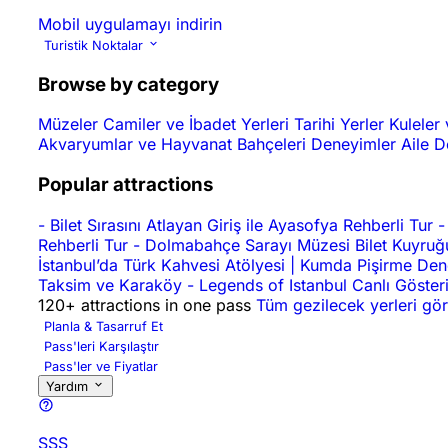
Mobil uygulamayı indirin
Turistik Noktalar
Browse by category
Müzeler
Camiler ve İbadet Yerleri
Tarihi Yerler
Kuleler 
Akvaryumlar ve Hayvanat Bahçeleri
Deneyimler
Aile 
Popular attractions
-
Bilet Sırasını Atlayan Giriş ile Ayasofya Rehberli Tur
-
Rehberli Tur
-
Dolmabahçe Sarayı Müzesi Bilet Kuyruğu
İstanbul’da Türk Kahvesi Atölyesi | Kumda Pişirme De
Taksim ve Karaköy
-
Legends of Istanbul Canlı Gösteri
120+ attractions in one pass
Tüm gezilecek yerleri gör
Planla & Tasarruf Et
Pass'leri Karşılaştır
Pass'ler ve Fiyatlar
Yardım
SSS