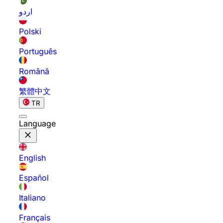
اردو
Polski
Português
Română
繁體中文
TR
Language
English
Español
Italiano
Français