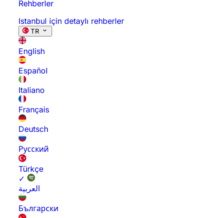
Rehberler
Istanbul için detaylı rehberler
TR
English
Español
Italiano
Français
Deutsch
Русский
Türkçe
✓
العربية
Български