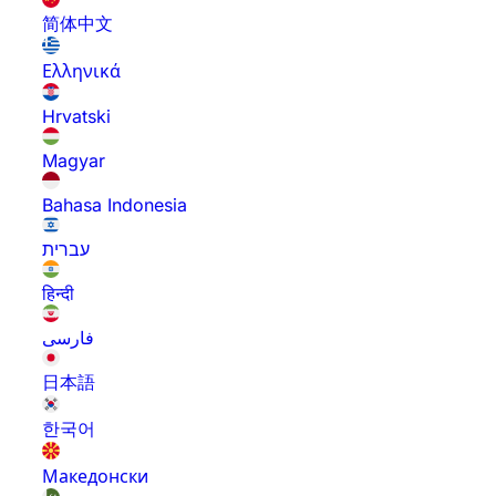
简体中文
Ελληνικά
Hrvatski
Magyar
Bahasa Indonesia
עברית
हिन्दी
فارسی
日本語
한국어
Македонски