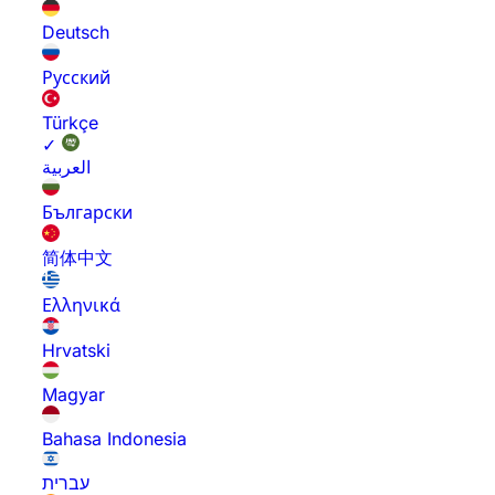
Deutsch
Русский
Türkçe
✓
العربية
Български
简体中文
Ελληνικά
Hrvatski
Magyar
Bahasa Indonesia
עברית