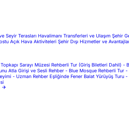
ve Seyir Terasları
Havalimanı Transferleri ve Ulaşım
Şehir G
Dostu
Açık Hava Aktiviteleri
Şehir Dışı
Hizmetler ve Avantajla
Topkapı Sarayı Müzesi Rehberli Tur (Giriş Biletleri Dahil)
-
B
nu Atla Girişi ve Sesli Rehber
-
Blue Mosque Rehberli Tur
-
neyimi
-
Uzman Rehber Eşliğinde Fener Balat Yürüyüş Turu
-
si