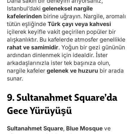
Daha sakin bir deneyim arıyorsanız,
Istanbul’daki
geleneksel nargile
kafelerinden
birine uğrayın. Nargile, aromalı
tütün eşliğinde
Türk çayı veya kahvesi
içilerek keyifle vakit geçirilen popüler bir
alışkanlıktır. Bu kafelerde atmosfer genellikle
rahat ve samimidir
. Yoğun bir gezi gününün
ardından dinlenmek için idealdir. İster
arkadaşlarınızla ister tek başınıza olun,
nargile kafeler
gelenek ve huzuru
bir arada
sunar.
9. Sultanahmet Square’da
Gece Yürüyüşü
Sultanahmet Square
,
Blue Mosque
ve