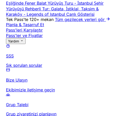
Eşliğinde Fener Balat Yürüyüş Turu
-
İstanbul Şehir
Yürüyüşü Rehberli Tur: Galata, İstiklal, Taksim &
Karaköy
-
Legends of Istanbul Canlı Gösterisi
Tek Pass'te 120+ mekan
Tüm gezilecek yerleri gör
Planla & Tasarruf Et
Pass'leri Karşılaştır
Pass'ler ve Fiyatlar
Yardım
SSS
Sık sorulan sorular
Bize Ulaşın
Ekibimizle iletişime geçin
Grup Talebi
Grup ziyaretinizi planlayın