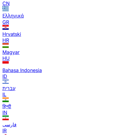
CN
Ελληνικά
GR
Hrvatski
HR
Magyar
HU
Bahasa Indonesia
ID
עברית
IL
हिन्दी
IN
فارسی
IR