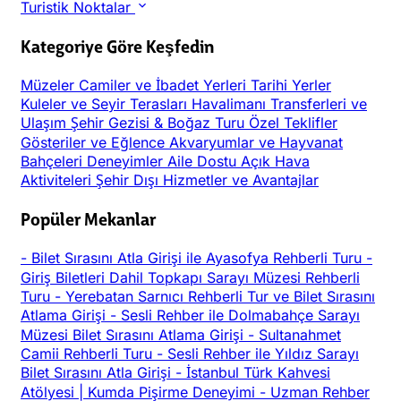
Turistik Noktalar
Kategoriye Göre Keşfedin
Müzeler
Camiler ve İbadet Yerleri
Tarihi Yerler
Kuleler ve Seyir Terasları
Havalimanı Transferleri ve
Ulaşım
Şehir Gezisi & Boğaz Turu
Özel Teklifler
Gösteriler ve Eğlence
Akvaryumlar ve Hayvanat
Bahçeleri
Deneyimler
Aile Dostu
Açık Hava
Aktiviteleri
Şehir Dışı
Hizmetler ve Avantajlar
Popüler Mekanlar
-
Bilet Sırasını Atla Girişi ile Ayasofya Rehberli Turu
-
Giriş Biletleri Dahil Topkapı Sarayı Müzesi Rehberli
Turu
-
Yerebatan Sarnıcı Rehberli Tur ve Bilet Sırasını
Atlama Girişi
-
Sesli Rehber ile Dolmabahçe Sarayı
Müzesi Bilet Sırasını Atlama Girişi
-
Sultanahmet
Camii Rehberli Turu
-
Sesli Rehber ile Yıldız Sarayı
Bilet Sırasını Atla Girişi
-
İstanbul Türk Kahvesi
Atölyesi | Kumda Pişirme Deneyimi
-
Uzman Rehber