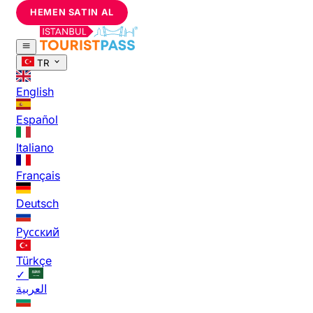
HEMEN SATIN AL
TR
English
Español
Italiano
Français
Deutsch
Русский
Türkçe
✓
العربية