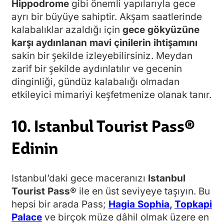
Hippodrome
gibi önemli yapılarıyla gece
ayrı bir büyüye sahiptir. Akşam saatlerinde
kalabalıklar azaldığı için
gece gökyüzüne
karşı aydınlanan mavi çinilerin ihtişamını
sakin bir şekilde izleyebilirsiniz. Meydan
zarif bir şekilde aydınlatılır ve gecenin
dinginliği, gündüz kalabalığı olmadan
etkileyici mimariyi keşfetmenize olanak tanır.
10. Istanbul Tourist Pass®
Edinin
Istanbul’daki gece maceranızı
Istanbul
Tourist Pass®
ile en üst seviyeye taşıyın. Bu
hepsi bir arada Pass;
Hagia Sophia
,
Topkapi
Palace
ve birçok müze dâhil olmak üzere en