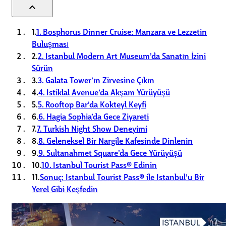
expand_less
1.
1. Bosphorus Dinner Cruise: Manzara ve Lezzetin
Buluşması
2.
2. Istanbul Modern Art Museum’da Sanatın İzini
Sürün
3.
3. Galata Tower’ın Zirvesine Çıkın
4.
4. Istiklal Avenue’da Akşam Yürüyüşü
5.
5. Rooftop Bar’da Kokteyl Keyfi
6.
6. Hagia Sophia’da Gece Ziyareti
7.
7. Turkish Night Show Deneyimi
8.
8. Geleneksel Bir Nargile Kafesinde Dinlenin
9.
9. Sultanahmet Square’da Gece Yürüyüşü
10.
10. Istanbul Tourist Pass® Edinin
11.
Sonuç: Istanbul Tourist Pass® ile Istanbul’u Bir
Yerel Gibi Keşfedin