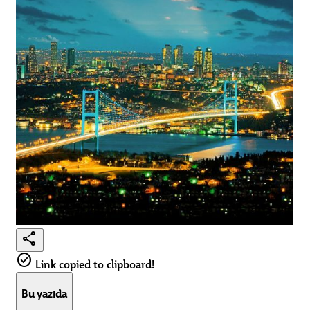
share
check_circle
Link copied to clipboard!
Bu yazıda