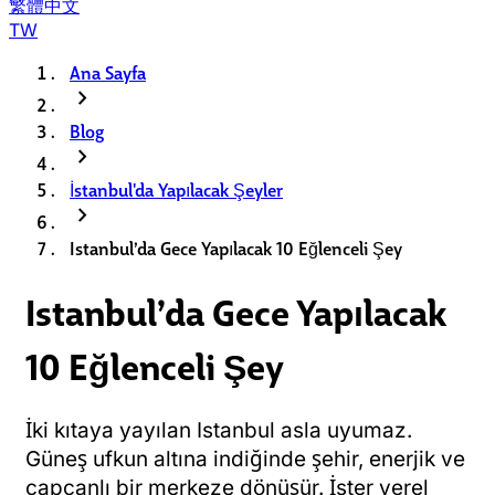
繁體中文
TW
Ana Sayfa
chevron_right
Blog
chevron_right
İstanbul'da Yapılacak Şeyler
chevron_right
Istanbul’da Gece Yapılacak 10 Eğlenceli Şey
Istanbul’da Gece Yapılacak
10 Eğlenceli Şey
İki kıtaya yayılan Istanbul asla uyumaz.
Güneş ufkun altına indiğinde şehir, enerjik ve
capcanlı bir merkeze dönüşür. İster yerel