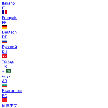
Italiano
IT
Français
FR
Deutsch
DE
Русский
RU
Türkçe
TR
✓
العربية
AR
Български
BG
简体中文