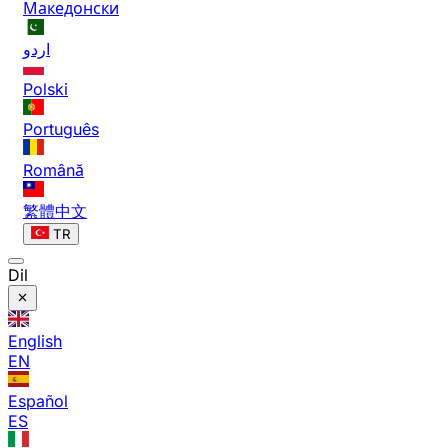
Македонски
اردو
Polski
Português
Română
繁體中文
TR
Dil
English
EN
Español
ES