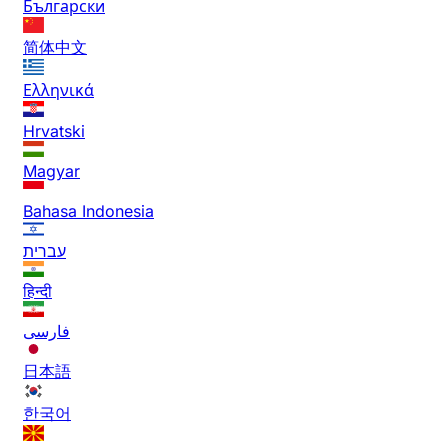
Български
简体中文
Ελληνικά
Hrvatski
Magyar
Bahasa Indonesia
עברית
हिन्दी
فارسی
日本語
한국어