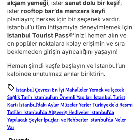
akşam yemeği
, ister
sanat dolu bir keşif
,
ister
rooftop bar’da manzara keyfi
planlayın; herkes için bir seçenek vardır.
Istanbul’u tüm ihtişamıyla deneyimlemek için
Istanbul Tourist Pass®
’inizi hemen alın ve
en popüler noktalara kolay erişimin ve sıra
beklemeden girişin ayrıcalığını yaşayın!
Hemen şimdi keşfe başlayın ve Istanbul’un
kalbinde unutulmaz anılar biriktirin.
sell
İstanbul Çevresi
En İyi Mahalleler
Yemek ve İçecek
Sağlık
Tarih
İstanbul'un Önemli Yapıları
İstanbul Turist
Kartı
İstanbul'daki Aylar
Müzeler
Yerler
Türkiye'deki Resmi
Tatiller
İstanbul'da Alışveriş
Hediyeler
İstanbul'da
Yapılacak Şeyler
İpuçları ve Rehberler
İstanbul'da Neler
Var
Bu yazıda