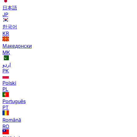
日本語
JP
한국어
KR
Македонски
MK
اردو
PK
Polski
PL
Português
PT
Română
RO