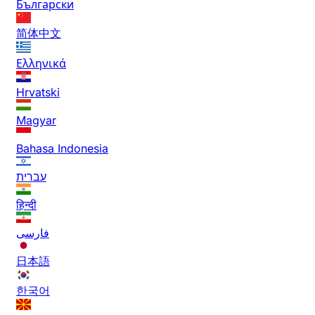
Български
简体中文
Ελληνικά
Hrvatski
Magyar
Bahasa Indonesia
עברית
हिन्दी
فارسی
日本語
한국어