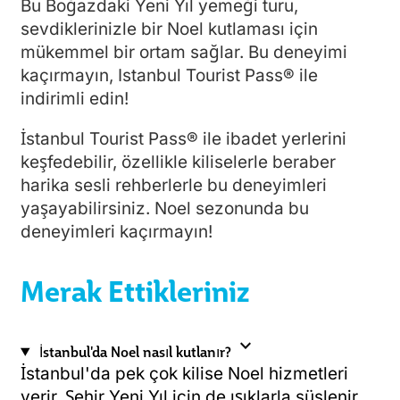
Bu Boğazdaki Yeni Yıl yemeği turu,
sevdiklerinizle bir Noel kutlaması için
mükemmel bir ortam sağlar. Bu deneyimi
kaçırmayın, Istanbul Tourist Pass® ile
indirimli edin!
İstanbul Tourist Pass® ile ibadet yerlerini
keşfedebilir, özellikle kiliselerle beraber
harika sesli rehberlerle bu deneyimleri
yaşayabilirsiniz. Noel sezonunda bu
deneyimleri kaçırmayın!
Merak Ettikleriniz
expand_more
İstanbul'da Noel nasıl kutlanır?
İstanbul'da pek çok kilise Noel hizmetleri
verir. Şehir Yeni Yıl için de ışıklarla süslenir.