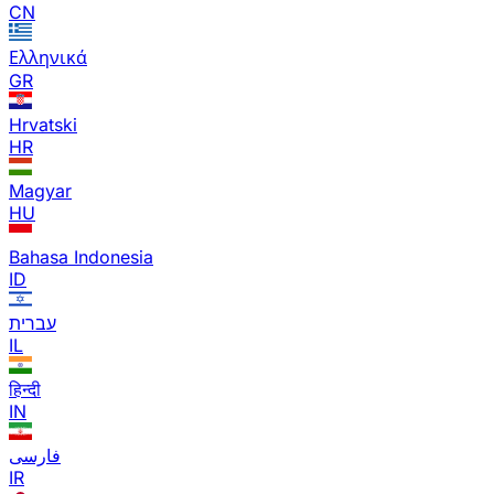
CN
Ελληνικά
GR
Hrvatski
HR
Magyar
HU
Bahasa Indonesia
ID
עברית
IL
हिन्दी
IN
فارسی
IR