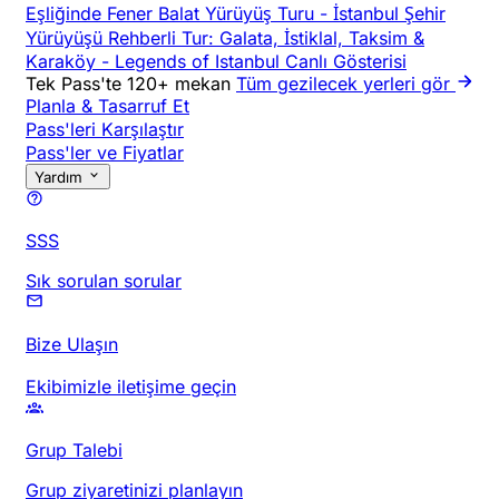
Eşliğinde Fener Balat Yürüyüş Turu
-
İstanbul Şehir
Yürüyüşü Rehberli Tur: Galata, İstiklal, Taksim &
Karaköy
-
Legends of Istanbul Canlı Gösterisi
Tek Pass'te 120+ mekan
Tüm gezilecek yerleri gör
Planla & Tasarruf Et
Pass'leri Karşılaştır
Pass'ler ve Fiyatlar
Yardım
SSS
Sık sorulan sorular
Bize Ulaşın
Ekibimizle iletişime geçin
Grup Talebi
Grup ziyaretinizi planlayın