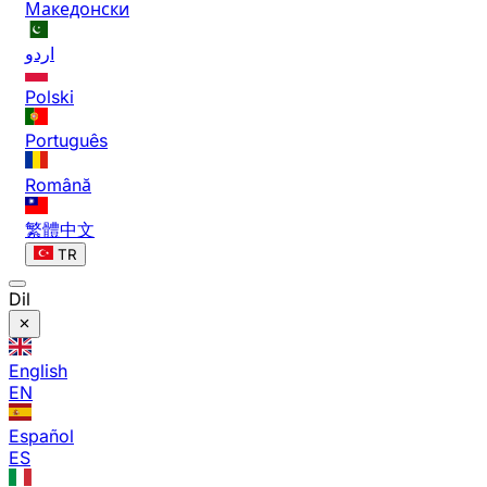
Македонски
اردو
Polski
Português
Română
繁體中文
TR
Dil
English
EN
Español
ES