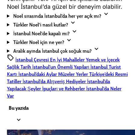
Noel İstanbul’da güzel bir deneyim olabilir.
expand_more
Noel sırasında İstanbul'da her yer açık mı?
expand_more
Türkler Noel’i nasıl kutlar?
expand_more
İstanbul Noel’de kapalı mı?
expand_more
Türkler Noel için ne yer?
expand_more
Aralık ayında İstanbul çok soğuk mu?
sell
İstanbul Çevresi
En İyi Mahalleler
Yemek ve İçecek
Sağlık
Tarih
İstanbul'un Önemli Yapıları
İstanbul Turist
Kartı
İstanbul'daki Aylar
Müzeler
Yerler
Türkiye'deki Resmi
Tatiller
İstanbul'da Alışveriş
Hediyeler
İstanbul'da
Yapılacak Şeyler
İpuçları ve Rehberler
İstanbul'da Neler
Var
Bu yazıda
expand_less
1.
İstanbul'da 2024 Noel Sezonu Hava Durumu