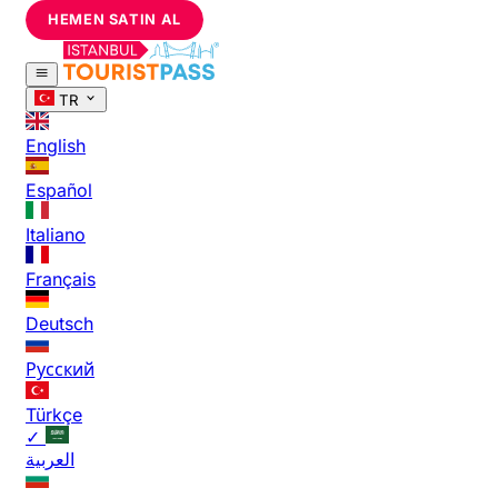
HEMEN SATIN AL
TR
English
Español
Italiano
Français
Deutsch
Русский
Türkçe
✓
العربية