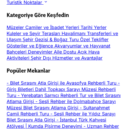
Turistik Noktalar
Kategoriye Göre Keşfedin
Müzeler
Camiler ve İbadet Yerleri
Tarihi Yerler
Kuleler ve Seyir Terasları
Havalimanı Transferleri ve
Ulaşım
Şehir Gezisi & Boğaz Turu
Özel Teklifler
Gösteriler ve Eğlence
Akvaryumlar ve Hayvanat
Bahçeleri
Deneyimler
Aile Dostu
Açık Hava
Aktiviteleri
Şehir Dışı
Hizmetler ve Avantajlar
Popüler Mekanlar
-
Bilet Sırasını Atla Girişi ile Ayasofya Rehberli Turu
-
Giriş Biletleri Dahil Topkapı Sarayı Müzesi Rehberli
Turu
-
Yerebatan Sarnıcı Rehberli Tur ve Bilet Sırasını
Atlama Girişi
-
Sesli Rehber ile Dolmabahçe Sarayı
Müzesi Bilet Sırasını Atlama Girişi
-
Sultanahmet
Camii Rehberli Turu
-
Sesli Rehber ile Yıldız Sarayı
Bilet Sırasını Atla Girişi
-
İstanbul Türk Kahvesi
Atölyesi | Kumda Pişirme Deneyimi
-
Uzman Rehber