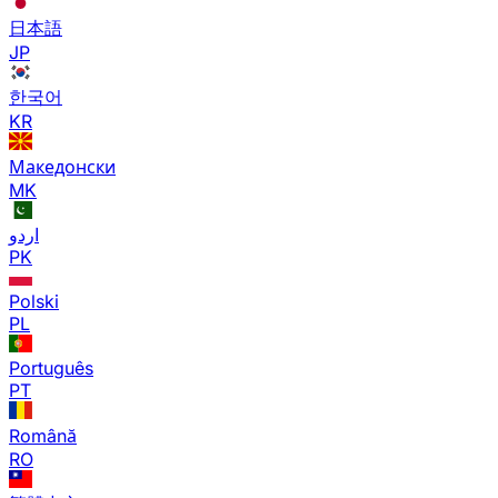
日本語
JP
한국어
KR
Македонски
MK
اردو
PK
Polski
PL
Português
PT
Română
RO