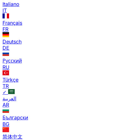
Italiano
IT
Français
FR
Deutsch
DE
Русский
RU
Türkçe
TR
✓
العربية
AR
Български
BG
简体中文