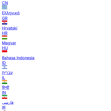
CN
Ελληνικά
GR
Hrvatski
HR
Magyar
HU
Bahasa Indonesia
ID
עברית
IL
हिन्दी
IN
فارسی
IR