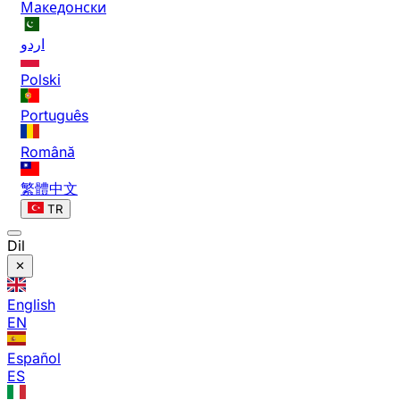
Македонски
اردو
Polski
Português
Română
繁體中文
TR
Dil
English
EN
Español
ES