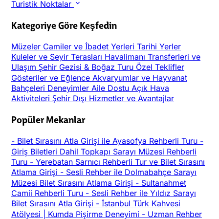
Turistik Noktalar
Kategoriye Göre Keşfedin
Müzeler
Camiler ve İbadet Yerleri
Tarihi Yerler
Kuleler ve Seyir Terasları
Havalimanı Transferleri ve
Ulaşım
Şehir Gezisi & Boğaz Turu
Özel Teklifler
Gösteriler ve Eğlence
Akvaryumlar ve Hayvanat
Bahçeleri
Deneyimler
Aile Dostu
Açık Hava
Aktiviteleri
Şehir Dışı
Hizmetler ve Avantajlar
Popüler Mekanlar
-
Bilet Sırasını Atla Girişi ile Ayasofya Rehberli Turu
-
Giriş Biletleri Dahil Topkapı Sarayı Müzesi Rehberli
Turu
-
Yerebatan Sarnıcı Rehberli Tur ve Bilet Sırasını
Atlama Girişi
-
Sesli Rehber ile Dolmabahçe Sarayı
Müzesi Bilet Sırasını Atlama Girişi
-
Sultanahmet
Camii Rehberli Turu
-
Sesli Rehber ile Yıldız Sarayı
Bilet Sırasını Atla Girişi
-
İstanbul Türk Kahvesi
Atölyesi | Kumda Pişirme Deneyimi
-
Uzman Rehber