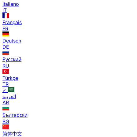
Italiano
IT
Français
FR
Deutsch
DE
Русский
RU
Türkçe
TR
✓
العربية
AR
Български
BG
简体中文