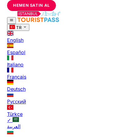
HEMEN SATIN AL
TR
English
Español
Italiano
Français
Deutsch
Русский
Türkçe
✓
العربية