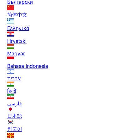
Български
简体中文
Ελληνικά
Hrvatski
Magyar
Bahasa Indonesia
עברית
हिन्दी
فارسی
日本語
한국어