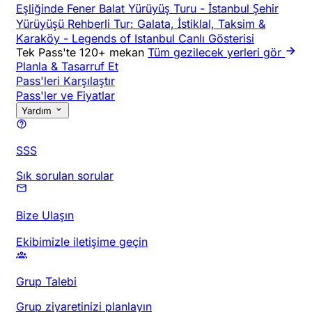
Eşliğinde Fener Balat Yürüyüş Turu
-
İstanbul Şehir
Yürüyüşü Rehberli Tur: Galata, İstiklal, Taksim &
Karaköy
-
Legends of Istanbul Canlı Gösterisi
Tek Pass'te 120+ mekan
Tüm gezilecek yerleri gör
Planla & Tasarruf Et
Pass'leri Karşılaştır
Pass'ler ve Fiyatlar
Yardım
SSS
Sık sorulan sorular
Bize Ulaşın
Ekibimizle iletişime geçin
Grup Talebi
Grup ziyaretinizi planlayın