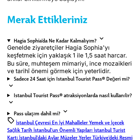
Merak Ettikleriniz
expand_more
Hagia Sophia'da Ne Kadar Kalmalıyım?
Genelde ziyaretçiler Hagia Sophia'yı
keşfetmek için yaklaşık 1 ile 1,5 saat harcar.
Bu süre, muhteşem mimariyi, ince mozaikleri
ve tarihî önemi görmek için yeterlidir.
Sadece 24 Saat için Istanbul Tourist Pass® Değeri mi?
expand_more
Istanbul Tourist Pass® atraksiyonlarda nasıl kullanılır?
expand_more
expand_more
Pass ulaşım dahil mi?
sell
İstanbul Çevresi
En İyi Mahalleler
Yemek ve İçecek
Sağlık
Tarih
İstanbul'un Önemli Yapıları
İstanbul Turist
Kartı
İstanbul'daki Aylar
Müzeler
Yerler
Türkiye'deki Resmi