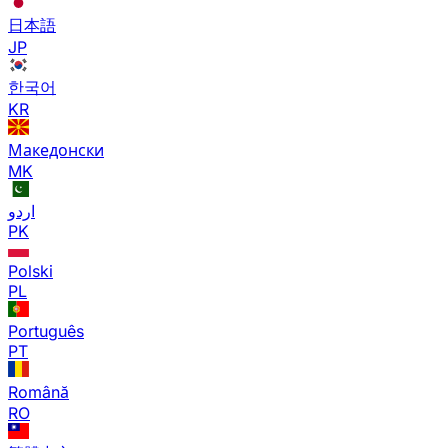
日本語
JP
한국어
KR
Македонски
MK
اردو
PK
Polski
PL
Português
PT
Română
RO