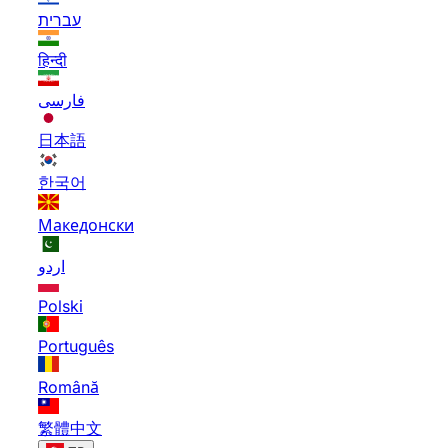
עברית
हिन्दी
فارسی
日本語
한국어
Македонски
اردو
Polski
Português
Română
繁體中文