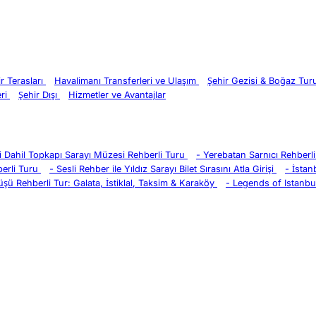
ir Terasları
Havalimanı Transferleri ve Ulaşım
Şehir Gezisi & Boğaz Tu
eri
Şehir Dışı
Hizmetler ve Avantajlar
eri Dahil Topkapı Sarayı Müzesi Rehberli Turu
-
Yerebatan Sarnıcı Rehberli 
erli Turu
-
Sesli Rehber ile Yıldız Sarayı Bilet Sırasını Atla Girişi
-
İstan
üşü Rehberli Tur: Galata, İstiklal, Taksim & Karaköy
-
Legends of Istanbul