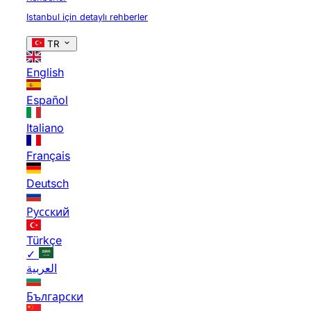
Istanbul için detaylı rehberler
TR
English
Español
Italiano
Français
Deutsch
Русский
Türkçe
✓
العربية
Български