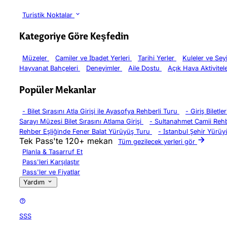
Turistik Noktalar
Kategoriye Göre Keşfedin
Müzeler
Camiler ve İbadet Yerleri
Tarihi Yerler
Kuleler ve Sey
Hayvanat Bahçeleri
Deneyimler
Aile Dostu
Açık Hava Aktivitel
Popüler Mekanlar
-
Bilet Sırasını Atla Girişi ile Ayasofya Rehberli Turu
-
Giriş Biletl
Sarayı Müzesi Bilet Sırasını Atlama Girişi
-
Sultanahmet Camii Rehb
Rehber Eşliğinde Fener Balat Yürüyüş Turu
-
İstanbul Şehir Yürüy
Tek Pass'te 120+ mekan
Tüm gezilecek yerleri gör
Planla & Tasarruf Et
Pass'leri Karşılaştır
Pass'ler ve Fiyatlar
Yardım
SSS