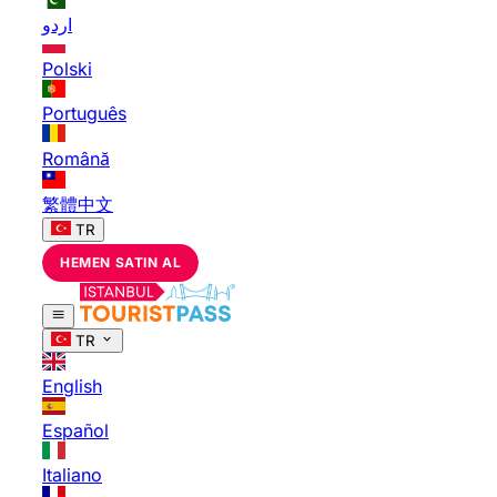
اردو
Polski
Português
Română
繁體中文
TR
HEMEN SATIN AL
TR
English
Español
Italiano