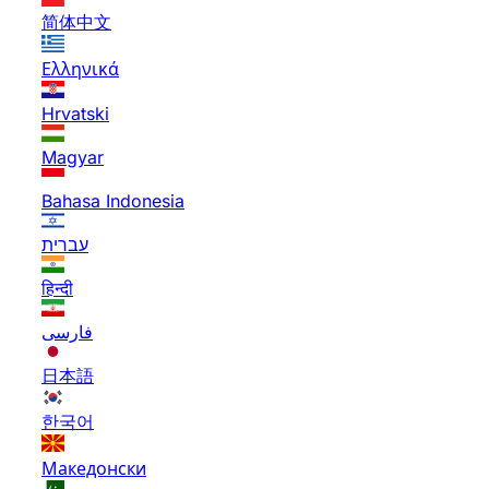
简体中文
Ελληνικά
Hrvatski
Magyar
Bahasa Indonesia
עברית
हिन्दी
فارسی
日本語
한국어
Македонски