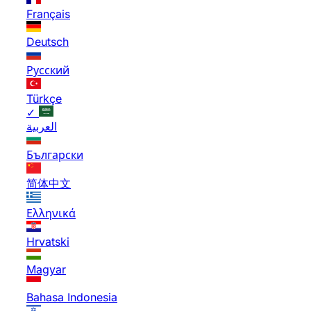
Français
Deutsch
Русский
Türkçe
✓
العربية
Български
简体中文
Ελληνικά
Hrvatski
Magyar
Bahasa Indonesia