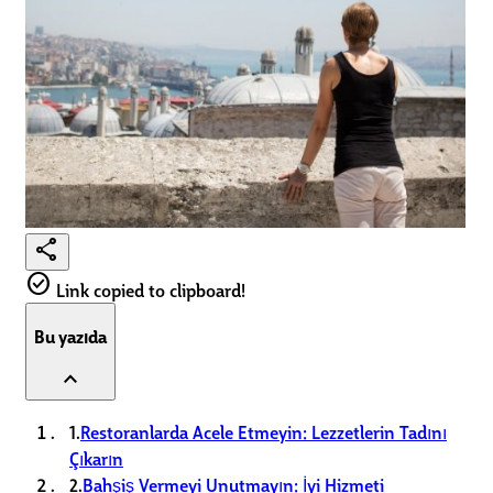
share
check_circle
Link copied to clipboard!
Bu yazıda
expand_less
1.
Restoranlarda Acele Etmeyin: Lezzetlerin Tadını
Çıkarın
2.
Bahşiş Vermeyi Unutmayın: İyi Hizmeti