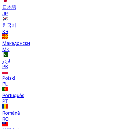
日本語
JP
한국어
KR
Македонски
MK
اردو
PK
Polski
PL
Português
PT
Română
RO