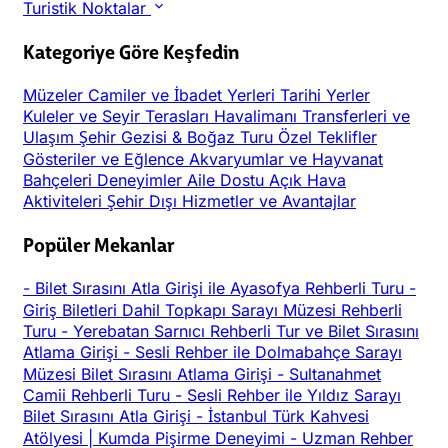
Turistik Noktalar
Kategoriye Göre Keşfedin
Müzeler
Camiler ve İbadet Yerleri
Tarihi Yerler
Kuleler ve Seyir Terasları
Havalimanı Transferleri ve
Ulaşım
Şehir Gezisi & Boğaz Turu
Özel Teklifler
Gösteriler ve Eğlence
Akvaryumlar ve Hayvanat
Bahçeleri
Deneyimler
Aile Dostu
Açık Hava
Aktiviteleri
Şehir Dışı
Hizmetler ve Avantajlar
Popüler Mekanlar
-
Bilet Sırasını Atla Girişi ile Ayasofya Rehberli Turu
-
Giriş Biletleri Dahil Topkapı Sarayı Müzesi Rehberli
Turu
-
Yerebatan Sarnıcı Rehberli Tur ve Bilet Sırasını
Atlama Girişi
-
Sesli Rehber ile Dolmabahçe Sarayı
Müzesi Bilet Sırasını Atlama Girişi
-
Sultanahmet
Camii Rehberli Turu
-
Sesli Rehber ile Yıldız Sarayı
Bilet Sırasını Atla Girişi
-
İstanbul Türk Kahvesi
Atölyesi | Kumda Pişirme Deneyimi
-
Uzman Rehber