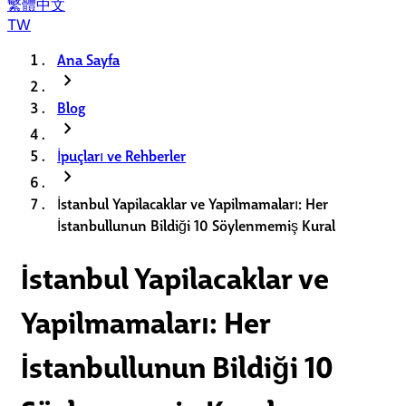
繁體中文
TW
Ana Sayfa
chevron_right
Blog
chevron_right
İpuçları ve Rehberler
chevron_right
İstanbul Yapilacaklar ve Yapilmamaları: Her
İstanbullunun Bildiği 10 Söylenmemiş Kural
İstanbul Yapilacaklar ve
Yapilmamaları: Her
İstanbullunun Bildiği 10