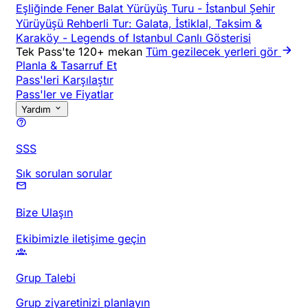
Eşliğinde Fener Balat Yürüyüş Turu
-
İstanbul Şehir
Yürüyüşü Rehberli Tur: Galata, İstiklal, Taksim &
Karaköy
-
Legends of Istanbul Canlı Gösterisi
Tek Pass'te 120+ mekan
Tüm gezilecek yerleri gör
Planla & Tasarruf Et
Pass'leri Karşılaştır
Pass'ler ve Fiyatlar
Yardım
SSS
Sık sorulan sorular
Bize Ulaşın
Ekibimizle iletişime geçin
Grup Talebi
Grup ziyaretinizi planlayın