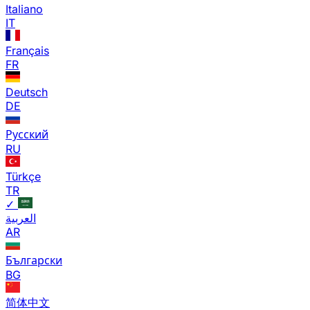
Italiano
IT
Français
FR
Deutsch
DE
Русский
RU
Türkçe
TR
✓
العربية
AR
Български
BG
简体中文