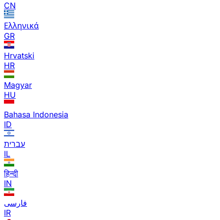
CN
Ελληνικά
GR
Hrvatski
HR
Magyar
HU
Bahasa Indonesia
ID
עברית
IL
हिन्दी
IN
فارسی
IR