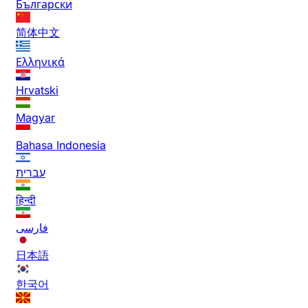
Български
简体中文
Ελληνικά
Hrvatski
Magyar
Bahasa Indonesia
עברית
हिन्दी
فارسی
日本語
한국어