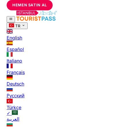
HEMEN SATIN AL
TR
English
Español
Italiano
Français
Deutsch
Русский
Türkçe
✓
العربية