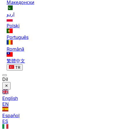
Македонски
اردو
Polski
Português
Română
繁體中文
TR
Dil
English
EN
Español
ES