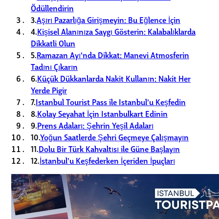
Ödüllendirin
3.
Aşırı Pazarlığa Girişmeyin: Bu Eğlence İçin
4.
Kişisel Alanınıza Saygı Gösterin: Kalabalıklarda
Dikkatli Olun
5.
Ramazan Ayı’nda Dikkat: Manevi Atmosferin
Tadını Çıkarın
6.
Küçük Dükkanlarda Nakit Kullanın: Nakit Her
Yerde Pigir
7.
Istanbul Tourist Pass ile Istanbul’u Keşfedin
8.
Kolay Seyahat İçin Istanbulkart Edinin
9.
Prens Adaları: Şehrin Yeşil Adaları
10.
Yoğun Saatlerde Şehri Geçmeye Çalışmayın
11.
Dolu Bir Türk Kahvaltısı ile Güne Başlayın
12.
İstanbul’u Keşfederken İçeriden İpuçları