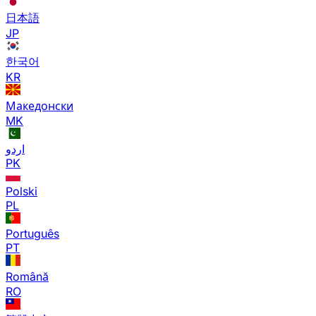
日本語
JP
한국어
KR
Македонски
MK
اردو
PK
Polski
PL
Português
PT
Română
RO