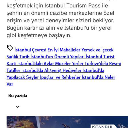
keşfetmek için Istanbul Tourism Pass ile
şehrin en önemli cazibe merkezlerine özel
erişim ve yerel deneyimler sizleri bekliyor.
Bugün kartınızı alın ve İstanbul’u bir yerel
gibi keşfetmeye başlayın.
sell
İstanbul Çevresi
En İyi Mahalleler
Yemek ve İçecek
Sağlık
Tarih
İstanbul'un Önemli Yapıları
İstanbul Turist
Kartı
İstanbul'daki Aylar
Müzeler
Yerler
Türkiye'deki Resmi
Tatiller
İstanbul'da Alışveriş
Hediyeler
İstanbul'da
Yapılacak Şeyler
İpuçları ve Rehberler
İstanbul'da Neler
Var
Bu yazıda
expand_less
1.
1. Kadıköy'ün Büyüsünü Keşfetmek (Asya Yakası)
2.
2. Fener ve Balat Mahallelerinin Saklı Güzellikleri