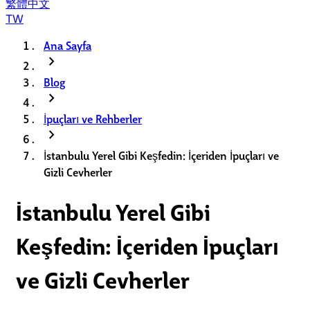
繁體中文
TW
Ana Sayfa
chevron_right
Blog
chevron_right
İpuçları ve Rehberler
chevron_right
İstanbulu Yerel Gibi Keşfedin: İçeriden İpuçları ve
Gizli Cevherler
İstanbulu Yerel Gibi
Keşfedin: İçeriden İpuçları
ve Gizli Cevherler