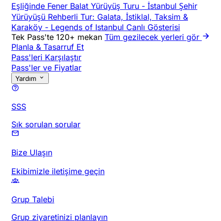
Eşliğinde Fener Balat Yürüyüş Turu
-
İstanbul Şehir
Yürüyüşü Rehberli Tur: Galata, İstiklal, Taksim &
Karaköy
-
Legends of Istanbul Canlı Gösterisi
Tek Pass'te 120+ mekan
Tüm gezilecek yerleri gör
Planla & Tasarruf Et
Pass'leri Karşılaştır
Pass'ler ve Fiyatlar
Yardım
SSS
Sık sorulan sorular
Bize Ulaşın
Ekibimizle iletişime geçin
Grup Talebi
Grup ziyaretinizi planlayın