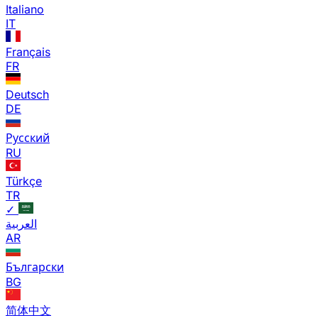
Italiano
IT
Français
FR
Deutsch
DE
Русский
RU
Türkçe
TR
✓
العربية
AR
Български
BG
简体中文