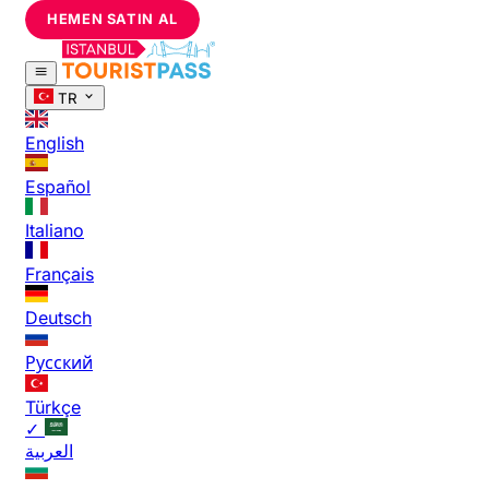
HEMEN SATIN AL
TR
English
Español
Italiano
Français
Deutsch
Русский
Türkçe
✓
العربية