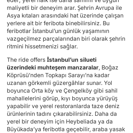
eder; yerel halk ise daha samimi ve uygun
maliyetli bir deneyim arar. Şehrin Avrupa ile
Asya kıtaları arasındaki hat üzerinde çalışan
yerlere ait bir feribota binebilirsiniz. Bu
feribotlar İstanbul’un günlük yaşamının
vazgeçilmez parçalarından biri olarak şehrin
ritmini hissetmenizi sağlar.
The ride offers
İstanbul’un silueti
üzerindeki muhteşem manzaralar
, Boğaz
Köprüsü’nden Topkapı Sarayı’na kadar
uzanan görkemli güzergâhlar sunar. Yol
boyunca Orta köy ve Çengelköy gibi sahil
mahallelerini görüp, kıyı boyunca yürüyüş
yapabilir ve yerel restoranlarda taze deniz
ürünlerinin tadını çıkarabilirsiniz. Daha da
yerel bir deneyim için Heybeliada ya da
Büyükada’ya feribotla geçebilir, araba yasak