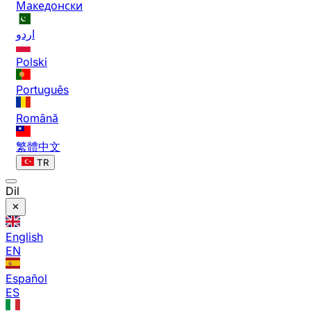
Македонски
اردو
Polski
Português
Română
繁體中文
TR
Dil
English
EN
Español
ES