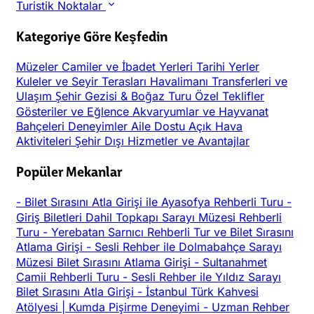
Turistik Noktalar
Kategoriye Göre Keşfedin
Müzeler
Camiler ve İbadet Yerleri
Tarihi Yerler
Kuleler ve Seyir Terasları
Havalimanı Transferleri ve
Ulaşım
Şehir Gezisi & Boğaz Turu
Özel Teklifler
Gösteriler ve Eğlence
Akvaryumlar ve Hayvanat
Bahçeleri
Deneyimler
Aile Dostu
Açık Hava
Aktiviteleri
Şehir Dışı
Hizmetler ve Avantajlar
Popüler Mekanlar
-
Bilet Sırasını Atla Girişi ile Ayasofya Rehberli Turu
-
Giriş Biletleri Dahil Topkapı Sarayı Müzesi Rehberli
Turu
-
Yerebatan Sarnıcı Rehberli Tur ve Bilet Sırasını
Atlama Girişi
-
Sesli Rehber ile Dolmabahçe Sarayı
Müzesi Bilet Sırasını Atlama Girişi
-
Sultanahmet
Camii Rehberli Turu
-
Sesli Rehber ile Yıldız Sarayı
Bilet Sırasını Atla Girişi
-
İstanbul Türk Kahvesi
Atölyesi | Kumda Pişirme Deneyimi
-
Uzman Rehber