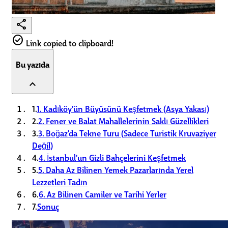
share
check_circle
Link copied to clipboard!
Bu yazıda
expand_less
1.
1. Kadıköy'ün Büyüsünü Keşfetmek (Asya Yakası)
2.
2. Fener ve Balat Mahallelerinin Saklı Güzellikleri
3.
3. Boğaz'da Tekne Turu (Sadece Turistik Kruvaziyer
Değil)
4.
4. İstanbul'un Gizli Bahçelerini Keşfetmek
5.
5. Daha Az Bilinen Yemek Pazarlarında Yerel
Lezzetleri Tadın
6.
6. Az Bilinen Camiler ve Tarihi Yerler
7.
Sonuç