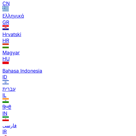
CN
Ελληνικά
GR
Hrvatski
HR
Magyar
HU
Bahasa Indonesia
ID
עברית
IL
हिन्दी
IN
فارسی
IR