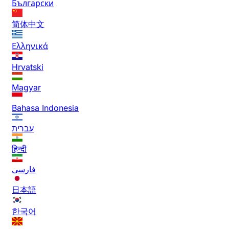
Български
简体中文
Ελληνικά
Hrvatski
Magyar
Bahasa Indonesia
עברית
हिन्दी
فارسی
日本語
한국어