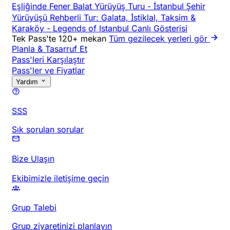
Eşliğinde Fener Balat Yürüyüş Turu
-
İstanbul Şehir
Yürüyüşü Rehberli Tur: Galata, İstiklal, Taksim &
Karaköy
-
Legends of Istanbul Canlı Gösterisi
Tek Pass'te 120+ mekan
Tüm gezilecek yerleri gör
Planla & Tasarruf Et
Pass'leri Karşılaştır
Pass'ler ve Fiyatlar
Yardım
SSS
Sık sorulan sorular
Bize Ulaşın
Ekibimizle iletişime geçin
Grup Talebi
Grup ziyaretinizi planlayın