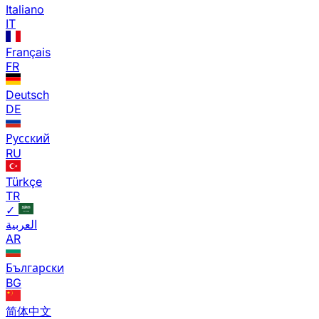
Italiano
IT
Français
FR
Deutsch
DE
Русский
RU
Türkçe
TR
✓
العربية
AR
Български
BG
简体中文