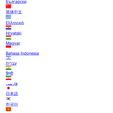
Български
简体中文
Ελληνικά
Hrvatski
Magyar
Bahasa Indonesia
עברית
हिन्दी
فارسی
日本語
한국어