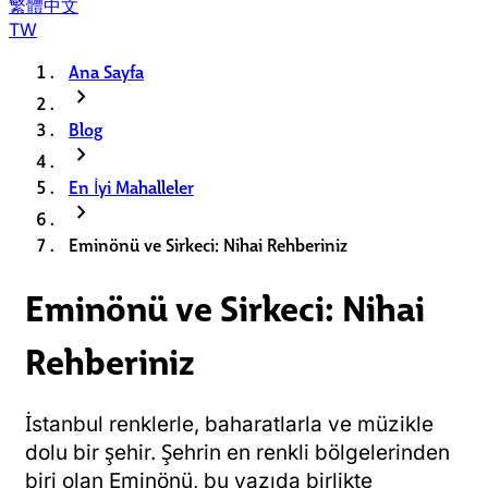
繁體中文
TW
Ana Sayfa
chevron_right
Blog
chevron_right
En İyi Mahalleler
chevron_right
Eminönü ve Sirkeci: Nihai Rehberiniz
Eminönü ve Sirkeci: Nihai
Rehberiniz
İstanbul renklerle, baharatlarla ve müzikle
dolu bir şehir. Şehrin en renkli bölgelerinden
biri olan Eminönü, bu yazıda birlikte