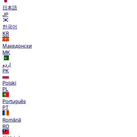
日本語
JP
한국어
KR
Македонски
MK
اردو
PK
Polski
PL
Português
PT
Română
RO