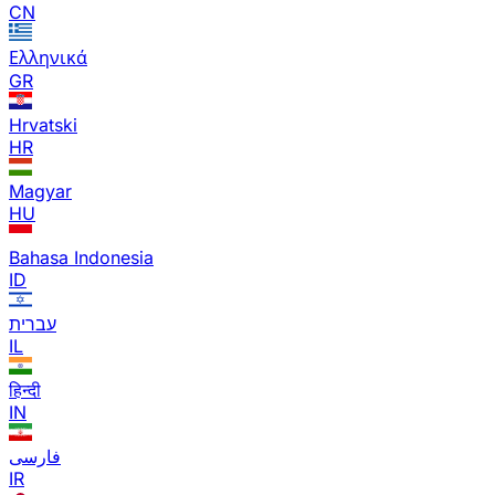
CN
Ελληνικά
GR
Hrvatski
HR
Magyar
HU
Bahasa Indonesia
ID
עברית
IL
हिन्दी
IN
فارسی
IR