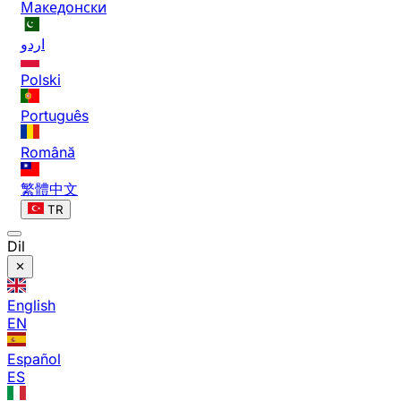
Македонски
اردو
Polski
Português
Română
繁體中文
TR
Dil
English
EN
Español
ES