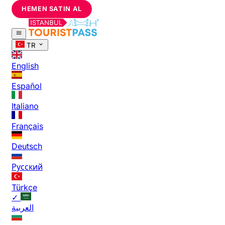
HEMEN SATIN AL
TR
English
Español
Italiano
Français
Deutsch
Русский
Türkçe
✓
العربية