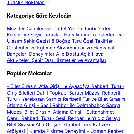
Turistik Noktalar
Kategoriye Göre Keşfedin
Müzeler
Camiler ve İbadet Yerleri
Tarihi Yerler
Kuleler ve Seyir Terasları
Havalimanı Transferleri ve
Ulaşım
Şehir Gezisi & Boğaz Turu
Özel Teklifler
Gösteriler ve Eğlence
Akvaryumlar ve Hayvanat
Bahçeleri
Deneyimler
Aile Dostu
Açık Hava
Aktiviteleri
Şehir Dışı
Hizmetler ve Avantajlar
Popüler Mekanlar
-
Bilet Sırasını Atla Girişi ile Ayasofya Rehberli Turu
-
Giriş Biletleri Dahil Topkapı Sarayı Müzesi Rehberli
Turu
-
Yerebatan Sarnıcı Rehberli Tur ve Bilet Sırasını
Atlama Girişi
-
Sesli Rehber ile Dolmabahçe Sarayı
Müzesi Bilet Sırasını Atlama Girişi
-
Sultanahmet
Camii Rehberli Turu
-
Sesli Rehber ile Yıldız Sarayı
Bilet Sırasını Atla Girişi
-
İstanbul Türk Kahvesi
Atölyesi | Kumda Pişirme Deneyimi
-
Uzman Rehber