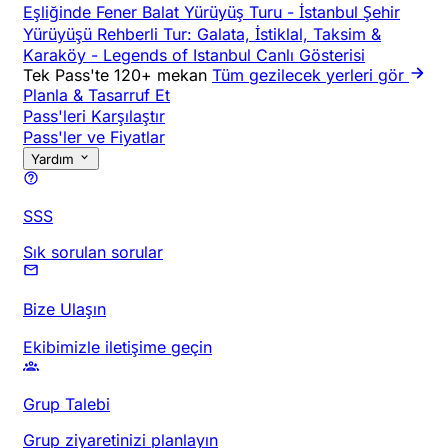
Eşliğinde Fener Balat Yürüyüş Turu
-
İstanbul Şehir
Yürüyüşü Rehberli Tur: Galata, İstiklal, Taksim &
Karaköy
-
Legends of Istanbul Canlı Gösterisi
Tek Pass'te 120+ mekan
Tüm gezilecek yerleri gör
Planla & Tasarruf Et
Pass'leri Karşılaştır
Pass'ler ve Fiyatlar
Yardım
SSS
Sık sorulan sorular
Bize Ulaşın
Ekibimizle iletişime geçin
Grup Talebi
Grup ziyaretinizi planlayın