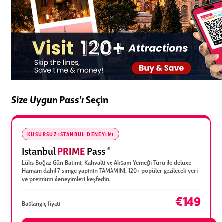
Size Uygun Pass'ı
Seçin
KUSURSUZ İSTANBUL DENEYIMI
PRIME
Istanbul
Pass
®
Lüks Boğaz Gün Batımı, Kahvaltı ve Akşam Yemeği Turu ile deluxe
Hamam dahil 7 simge yapının TAMAMINI, 120+ popüler gezilecek yeri
ve premium deneyimleri keşfedin.
€149
Başlangıç fiyatı