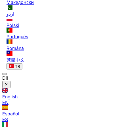
Македонски
اردو
Polski
Português
Română
繁體中文
TR
Dil
English
EN
Español
ES