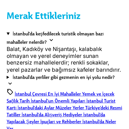
Merak Ettikleriniz
İstanbul'da keşfedilecek turistik olmayan bazı
expand_more
mahalleler nelerdir?
Balat, Kadıköy ve Nişantaşı, kalabalık
olmayan ve yerel deneyimler sunan
benzersiz mahallelerdir; renkli sokaklar,
yerel pazarlar ve bağımsız kafeler barındırır.
İstanbul'da yerliler gibi gezmenin en iyi yolu nedir?
expand_more
sell
İstanbul Çevresi
En İyi Mahalleler
Yemek ve İçecek
Sağlık
Tarih
İstanbul'un Önemli Yapıları
İstanbul Turist
Kartı
İstanbul'daki Aylar
Müzeler
Yerler
Türkiye'deki Resmi
Tatiller
İstanbul'da Alışveriş
Hediyeler
İstanbul'da
Yapılacak Şeyler
İpuçları ve Rehberler
İstanbul'da Neler
Var