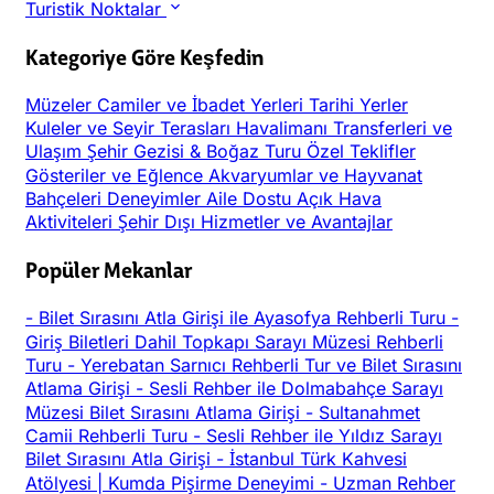
Turistik Noktalar
Kategoriye Göre Keşfedin
Müzeler
Camiler ve İbadet Yerleri
Tarihi Yerler
Kuleler ve Seyir Terasları
Havalimanı Transferleri ve
Ulaşım
Şehir Gezisi & Boğaz Turu
Özel Teklifler
Gösteriler ve Eğlence
Akvaryumlar ve Hayvanat
Bahçeleri
Deneyimler
Aile Dostu
Açık Hava
Aktiviteleri
Şehir Dışı
Hizmetler ve Avantajlar
Popüler Mekanlar
-
Bilet Sırasını Atla Girişi ile Ayasofya Rehberli Turu
-
Giriş Biletleri Dahil Topkapı Sarayı Müzesi Rehberli
Turu
-
Yerebatan Sarnıcı Rehberli Tur ve Bilet Sırasını
Atlama Girişi
-
Sesli Rehber ile Dolmabahçe Sarayı
Müzesi Bilet Sırasını Atlama Girişi
-
Sultanahmet
Camii Rehberli Turu
-
Sesli Rehber ile Yıldız Sarayı
Bilet Sırasını Atla Girişi
-
İstanbul Türk Kahvesi
Atölyesi | Kumda Pişirme Deneyimi
-
Uzman Rehber