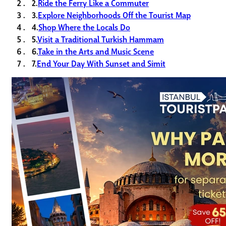
2.
Ride the Ferry Like a Commuter
3.
Explore Neighborhoods Off the Tourist Map
4.
Shop Where the Locals Do
5.
Visit a Traditional Turkish Hammam
6.
Take in the Arts and Music Scene
7.
End Your Day With Sunset and Simit