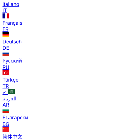
Italiano
IT
Français
FR
Deutsch
DE
Русский
RU
Türkçe
TR
✓
العربية
AR
Български
BG
简体中文