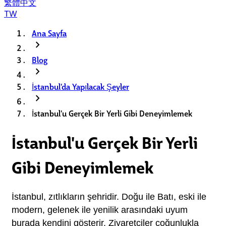
繁體中文
TW
Ana Sayfa
chevron_right
Blog
chevron_right
İstanbul'da Yapılacak Şeyler
chevron_right
İstanbul'u Gerçek Bir Yerli Gibi Deneyimlemek
İstanbul'u Gerçek Bir Yerli
Gibi Deneyimlemek
İstanbul, zıtlıkların şehridir. Doğu ile Batı, eski ile 
modern, gelenek ile yenilik arasındaki uyum 
burada kendini gösterir. Ziyaretçiler çoğunlukla 