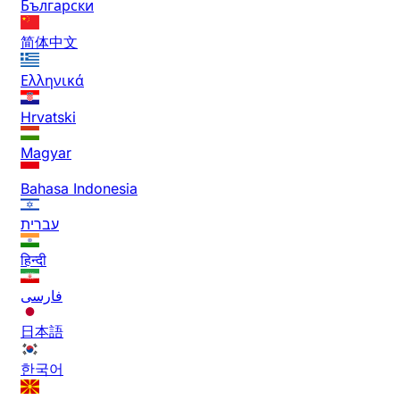
Български
简体中文
Ελληνικά
Hrvatski
Magyar
Bahasa Indonesia
עברית
हिन्दी
فارسی
日本語
한국어