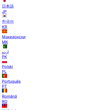
日本語
JP
한국어
KR
Македонски
MK
اردو
PK
Polski
PL
Português
PT
Română
RO