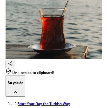
share
check_circle
Link copied to clipboard!
Bu yazıda
expand_less
1.
Start Your Day the Turkish Way