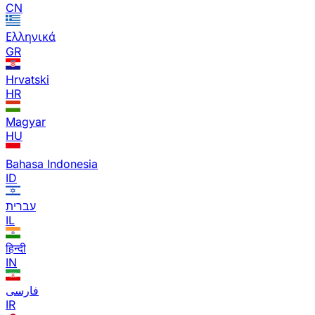
CN
Ελληνικά
GR
Hrvatski
HR
Magyar
HU
Bahasa Indonesia
ID
עברית
IL
हिन्दी
IN
فارسی
IR