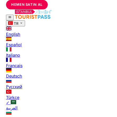
HEMEN SATIN AL
TR
English
Español
Italiano
Français
Deutsch
Русский
Türkçe
✓
العربية