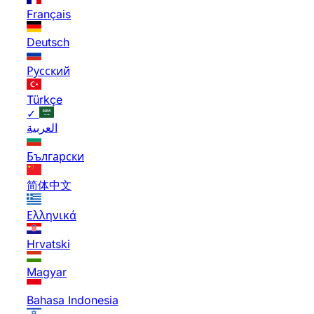
Français
Deutsch
Русский
Türkçe
✓
العربية
Български
简体中文
Ελληνικά
Hrvatski
Magyar
Bahasa Indonesia