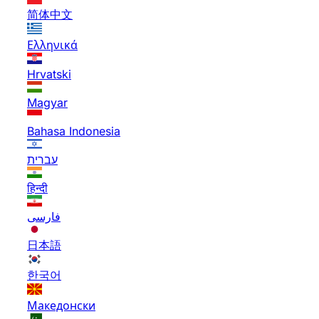
简体中文
Ελληνικά
Hrvatski
Magyar
Bahasa Indonesia
עברית
हिन्दी
فارسی
日本語
한국어
Македонски