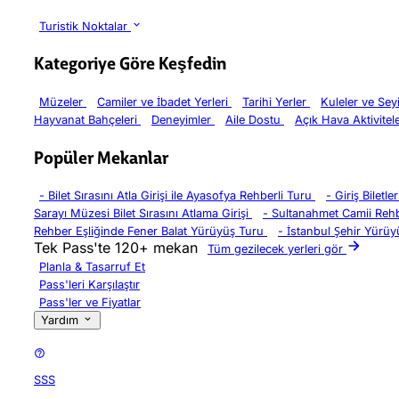
Turistik Noktalar
Kategoriye Göre Keşfedin
Müzeler
Camiler ve İbadet Yerleri
Tarihi Yerler
Kuleler ve Sey
Hayvanat Bahçeleri
Deneyimler
Aile Dostu
Açık Hava Aktivitel
Popüler Mekanlar
-
Bilet Sırasını Atla Girişi ile Ayasofya Rehberli Turu
-
Giriş Biletl
Sarayı Müzesi Bilet Sırasını Atlama Girişi
-
Sultanahmet Camii Rehb
Rehber Eşliğinde Fener Balat Yürüyüş Turu
-
İstanbul Şehir Yürüy
Tek Pass'te 120+ mekan
Tüm gezilecek yerleri gör
Planla & Tasarruf Et
Pass'leri Karşılaştır
Pass'ler ve Fiyatlar
Yardım
SSS