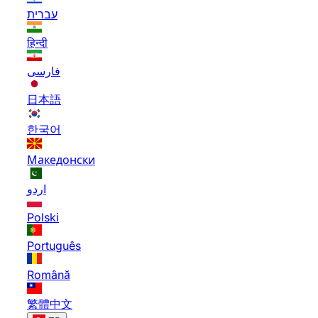
עברית
हिन्दी
فارسی
日本語
한국어
Македонски
اردو
Polski
Português
Română
繁體中文