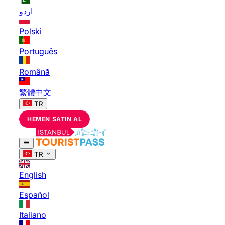
اردو
Polski
Português
Română
繁體中文
TR
HEMEN SATIN AL
TR
English
Español
Italiano