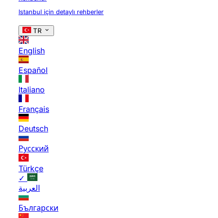
Istanbul için detaylı rehberler
TR
English
Español
Italiano
Français
Deutsch
Русский
Türkçe
✓
العربية
Български