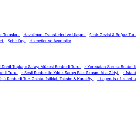
ir Terasları
Havalimanı Transferleri ve Ulaşım
Şehir Gezisi & Boğaz Tu
eri
Şehir Dışı
Hizmetler ve Avantajlar
eri Dahil Topkapı Sarayı Müzesi Rehberli Turu
-
Yerebatan Sarnıcı Rehberli 
erli Turu
-
Sesli Rehber ile Yıldız Sarayı Bilet Sırasını Atla Girişi
-
İstan
üşü Rehberli Tur: Galata, İstiklal, Taksim & Karaköy
-
Legends of Istanbul