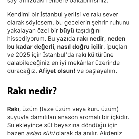
sayfamızdaki rehbere bakabilirsiniz.
Kendimi bir İstanbul yerlisi ve rakı sever
olarak söylesem, bu gecelerin şehrin ruhunu
yakalayan özel bir
büyü
taşıdığını
hissediyorum. Bu yazıda
rakı nedir
,
neden
bu kadar değerli
,
nasıl doğru içilir
, ipuçları
ve 2025 için İstanbul'da rakı kültürüne
dalabileceğiniz en iyi mekânlar üzerinde
duracağız.
Afiyet olsun!
ve başlayalım.
Rakı nedir?
Rakı
, üzüm (taze üzüm veya kuru üzüm)
suyuyla damıtılan anason aromalı bir içkidir.
Su ekleyince süt beyazına döndüğü için
bazen
aslan sütü
olarak da anılır. Akdeniz