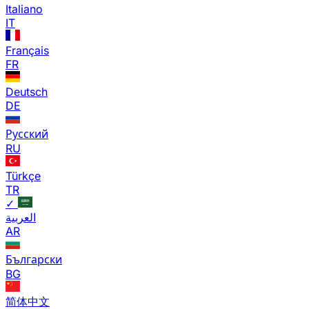
Italiano
IT
Français
FR
Deutsch
DE
Русский
RU
Türkçe
TR
✓
العربية
AR
Български
BG
简体中文