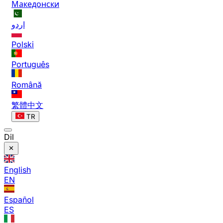
Македонски
اردو
Polski
Português
Română
繁體中文
TR
Dil
English
EN
Español
ES