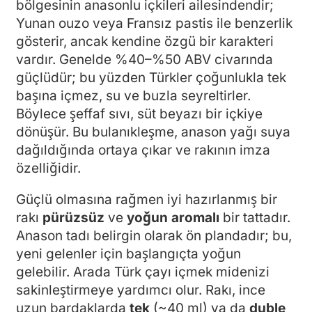
bölgesinin anasonlu içkileri ailesindendir;
Yunan ouzo veya Fransız pastis ile benzerlik
gösterir, ancak kendine özgü bir karakteri
vardır. Genelde %40–%50 ABV civarında
güçlüdür; bu yüzden Türkler çoğunlukla tek
başına içmez, su ve buzla seyreltirler.
Böylece şeffaf sıvı, süt beyazı bir içkiye
dönüşür. Bu bulanıkleşme, anason yağı suya
dağıldığında ortaya çıkar ve rakının imza
özelliğidir.
Güçlü olmasına rağmen iyi hazırlanmış bir
rakı
pürüzsüz
ve
yoğun aromalı
bir tattadır.
Anason tadı belirgin olarak ön plandadır; bu,
yeni gelenler için başlangıçta yoğun
gelebilir. Arada Türk çayı içmek midenizi
sakinleştirmeye yardımcı olur. Rakı, ince
uzun bardaklarda
tek
(~40 ml) ya da
duble