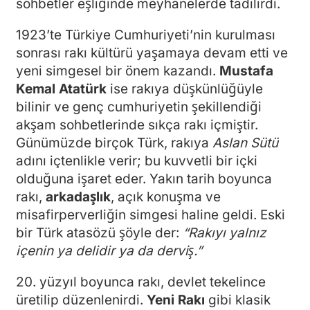
sohbetler eşliğinde meyhanelerde tadılırdı.
1923’te Türkiye Cumhuriyeti’nin kurulması
sonrası rakı kültürü yaşamaya devam etti ve
yeni simgesel bir önem kazandı.
Mustafa
Kemal Atatürk
ise rakıya düşkünlüğüyle
bilinir ve genç cumhuriyetin şekillendiği
akşam sohbetlerinde sıkça rakı içmiştir.
Günümüzde birçok Türk, rakıya
Aslan Sütü
adını içtenlikle verir; bu kuvvetli bir içki
olduğuna işaret eder. Yakın tarih boyunca
rakı,
arkadaşlık
, açık konuşma ve
misafirperverliğin simgesi haline geldi. Eski
bir Türk atasözü şöyle der:
“Rakıyı yalnız
içenin ya delidir ya da derviş.”
20. yüzyıl boyunca rakı, devlet tekelince
üretilip düzenlenirdi.
Yeni Rakı
gibi klasik