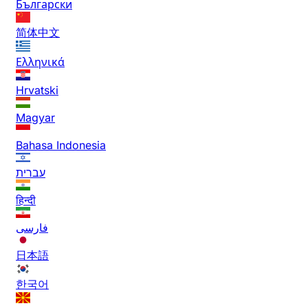
Български
简体中文
Ελληνικά
Hrvatski
Magyar
Bahasa Indonesia
עברית
हिन्दी
فارسی
日本語
한국어