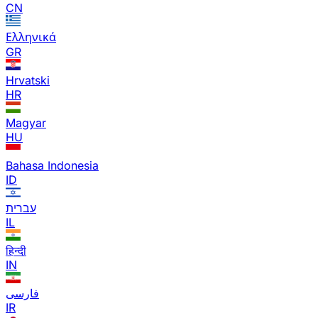
CN
Ελληνικά
GR
Hrvatski
HR
Magyar
HU
Bahasa Indonesia
ID
עברית
IL
हिन्दी
IN
فارسی
IR