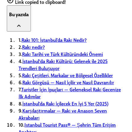
check_circle
Link copied to clipboard!
Bu yazıda
expand_less
1.
Rakı 101: İstanbul'da Rakı Nedir?
2.
Rakı nedir?
3.
Rakı Tarihi ve Türk Kültüründeki Önemi
4.
İstanbul’da Rakı Kültürü: Gelenek ile 2025
Trendleri Buluşuyor
5.
Rakı Çeşitleri, Markalar ve Bölgesel Özellikler
6.
Rakı Görgüsü — Nasıl İçilir ve Nasıl Davranılır
7.
Turistler İçin İpuçları — Geleneksel Rakı Gecenize
İlk Adımlar
8.
İstanbul'da Rakı İçilecek En İyi 5 Yer (2025)
9.
Karşılaştırmalar — Rakı ve Anason Seven
Akrabaları
10.
Istanbul Tourist Pass® — Şehrin Tüm Erişim
Anahtarı