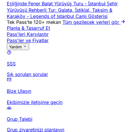
Eşliğinde Fener Balat Yürüyüş Turu
-
İstanbul Şehir
Yürüyüşü Rehberli Tur: Galata, İstiklal, Taksim &
Karaköy
-
Legends of Istanbul Canlı Gösterisi
Tek Pass'te 120+ mekan
Tüm gezilecek yerleri gör
Planla & Tasarruf Et
Pass'leri Karşılaştır
Pass'ler ve Fiyatlar
Yardım
SSS
Sık sorulan sorular
Bize Ulaşın
Ekibimizle iletişime geçin
Grup Talebi
Grup ziyaretinizi planlayın