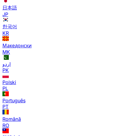
日本語
JP
한국어
KR
Македонски
MK
اردو
PK
Polski
PL
Português
PT
Română
RO