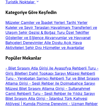
Turistik Noktalar
Kategoriye Göre Keşfedin
Müzeler
Camiler ve İbadet Yerleri
Tarihi Yerler
Kuleler ve Seyir Terasları
Havalimanı Transferleri ve
Ulaşım
Şehir Gezisi & Boğaz Turu
Özel Teklifler
Gösteriler ve Eğlence
Akvaryumlar ve Hayvanat
Bahçeleri
Deneyimler
Aile Dostu
Açık Hava
Aktiviteleri
Şehir Dışı
Hizmetler ve Avantajlar
Popüler Mekanlar
-
Bilet Sırasını Atla Girişi ile Ayasofya Rehberli Turu
-
Giriş Biletleri Dahil Topkapı Sarayı Müzesi Rehberli
Turu
-
Yerebatan Sarnıcı Rehberli Tur ve Bilet Sırasını
Atlama Girişi
-
Sesli Rehber ile Dolmabahçe Sarayı
Müzesi Bilet Sırasını Atlama Girişi
-
Sultanahmet
Camii Rehberli Turu
-
Sesli Rehber ile Yıldız Sarayı
Bilet Sırasını Atla Girişi
-
İstanbul Türk Kahvesi
Atölyesi | Kumda Pişirme Deneyimi
-
Uzman Rehber