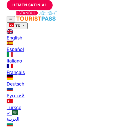
HEMEN SATIN AL
TR
English
Español
Italiano
Français
Deutsch
Русский
Türkçe
✓
العربية