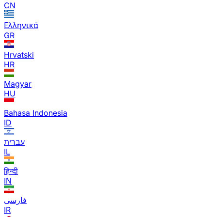
CN
Ελληνικά
GR
Hrvatski
HR
Magyar
HU
Bahasa Indonesia
ID
עברית
IL
हिन्दी
IN
فارسی
IR