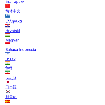
Български
简体中文
Ελληνικά
Hrvatski
Magyar
Bahasa Indonesia
עברית
हिन्दी
فارسی
日本語
한국어