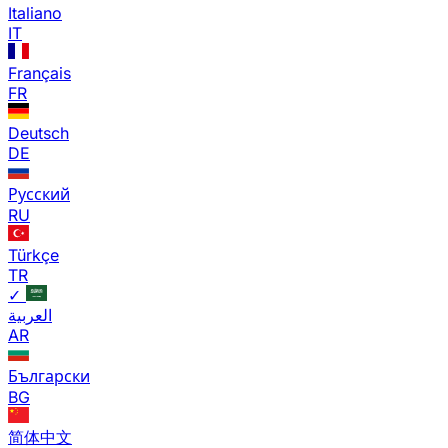
Italiano
IT
Français
FR
Deutsch
DE
Русский
RU
Türkçe
TR
✓
العربية
AR
Български
BG
简体中文