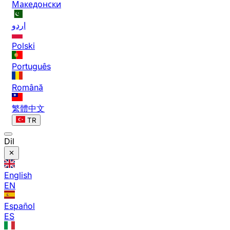
Македонски
اردو
Polski
Português
Română
繁體中文
TR
Dil
English
EN
Español
ES