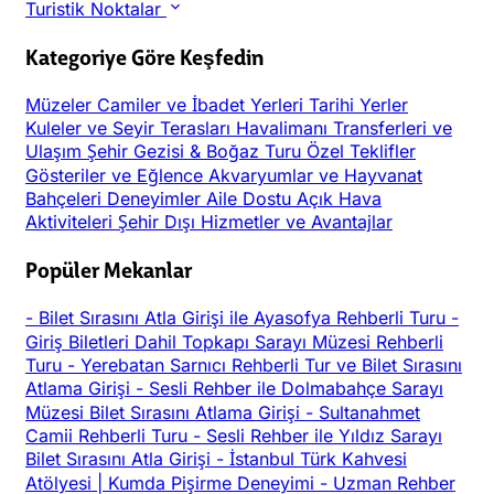
Turistik Noktalar
Kategoriye Göre Keşfedin
Müzeler
Camiler ve İbadet Yerleri
Tarihi Yerler
Kuleler ve Seyir Terasları
Havalimanı Transferleri ve
Ulaşım
Şehir Gezisi & Boğaz Turu
Özel Teklifler
Gösteriler ve Eğlence
Akvaryumlar ve Hayvanat
Bahçeleri
Deneyimler
Aile Dostu
Açık Hava
Aktiviteleri
Şehir Dışı
Hizmetler ve Avantajlar
Popüler Mekanlar
-
Bilet Sırasını Atla Girişi ile Ayasofya Rehberli Turu
-
Giriş Biletleri Dahil Topkapı Sarayı Müzesi Rehberli
Turu
-
Yerebatan Sarnıcı Rehberli Tur ve Bilet Sırasını
Atlama Girişi
-
Sesli Rehber ile Dolmabahçe Sarayı
Müzesi Bilet Sırasını Atlama Girişi
-
Sultanahmet
Camii Rehberli Turu
-
Sesli Rehber ile Yıldız Sarayı
Bilet Sırasını Atla Girişi
-
İstanbul Türk Kahvesi
Atölyesi | Kumda Pişirme Deneyimi
-
Uzman Rehber