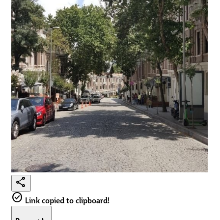
share
check_circle
Link copied to clipboard!