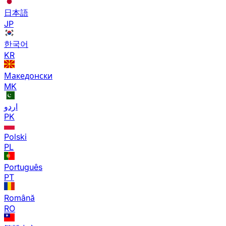
日本語
JP
한국어
KR
Македонски
MK
اردو
PK
Polski
PL
Português
PT
Română
RO