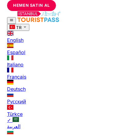
HEMEN SATIN AL
TR
English
Español
Italiano
Français
Deutsch
Русский
Türkçe
✓
العربية