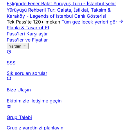
Eşliğinde Fener Balat Yürüyüş Turu
-
İstanbul Şehir
Yürüyüşü Rehberli Tur: Galata, İstiklal, Taksim &
Karaköy
-
Legends of Istanbul Canlı Gösterisi
Tek Pass'te 120+ mekan
Tüm gezilecek yerleri gör
Planla & Tasarruf Et
Pass'leri Karşılaştır
Pass'ler ve Fiyatlar
Yardım
SSS
Sık sorulan sorular
Bize Ulaşın
Ekibimizle iletişime geçin
Grup Talebi
Grup ziyaretinizi planlayın