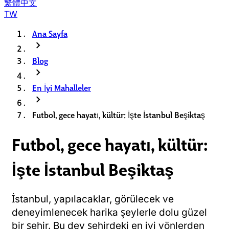
繁體中文
TW
Ana Sayfa
chevron_right
Blog
chevron_right
En İyi Mahalleler
chevron_right
Futbol, gece hayatı, kültür: İşte İstanbul Beşiktaş
Futbol, gece hayatı, kültür:
İşte İstanbul Beşiktaş
İstanbul, yapılacaklar, görülecek ve
deneyimlenecek harika şeylerle dolu güzel
bir şehir. Bu dev şehirdeki en iyi yönlerden