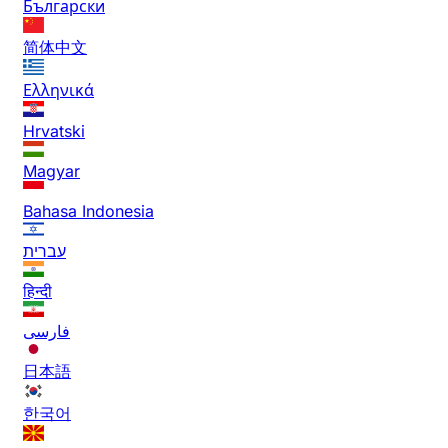
Български
简体中文
Ελληνικά
Hrvatski
Magyar
Bahasa Indonesia
עברית
हिन्दी
فارسی
日本語
한국어