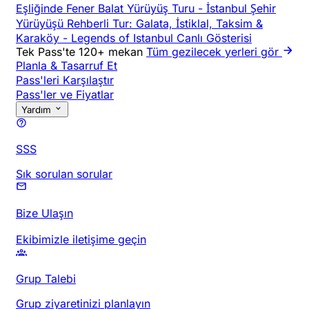
Eşliğinde Fener Balat Yürüyüş Turu
-
İstanbul Şehir
Yürüyüşü Rehberli Tur: Galata, İstiklal, Taksim &
Karaköy
-
Legends of Istanbul Canlı Gösterisi
Tek Pass'te 120+ mekan
Tüm gezilecek yerleri gör
Planla & Tasarruf Et
Pass'leri Karşılaştır
Pass'ler ve Fiyatlar
Yardım
SSS
Sık sorulan sorular
Bize Ulaşın
Ekibimizle iletişime geçin
Grup Talebi
Grup ziyaretinizi planlayın