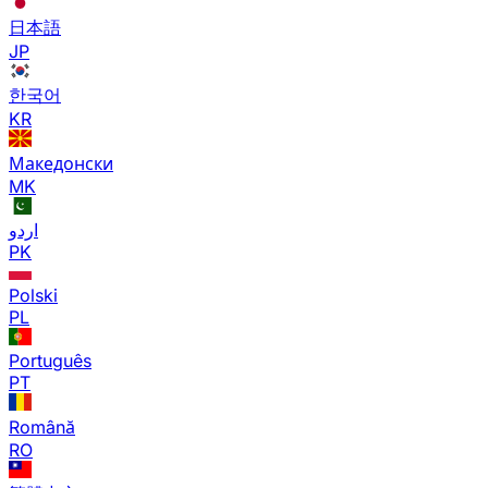
日本語
JP
한국어
KR
Македонски
MK
اردو
PK
Polski
PL
Português
PT
Română
RO