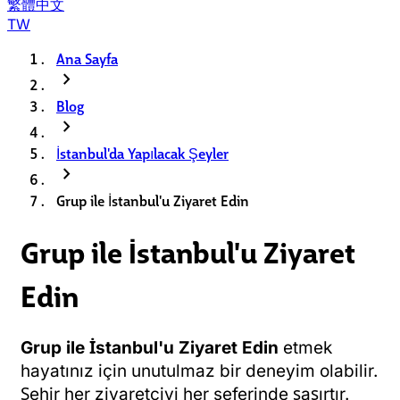
繁體中文
TW
Ana Sayfa
chevron_right
Blog
chevron_right
İstanbul'da Yapılacak Şeyler
chevron_right
Grup ile İstanbul'u Ziyaret Edin
Grup ile İstanbul'u Ziyaret
Edin
Grup ile İstanbul'u Ziyaret Edin
etmek
hayatınız için unutulmaz bir deneyim olabilir.
Şehir her ziyaretçiyi her seferinde şaşırtır.