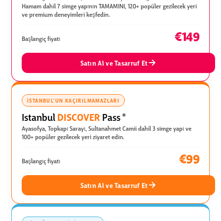
Hamam dahil 7 simge yapının TAMAMINI, 120+ popüler gezilecek yeri
ve premium deneyimleri keşfedin.
€149
Başlangıç fiyatı
Satın Al ve Tasarruf Et
İSTANBUL'UN KAÇIRILMAMAZLARI
DISCOVER
Istanbul
Pass
®
Ayasofya, Topkapı Sarayı, Sultanahmet Camii dahil 3 simge yapı ve
100+ popüler gezilecek yeri ziyaret edin.
€99
Başlangıç fiyatı
Satın Al ve Tasarruf Et