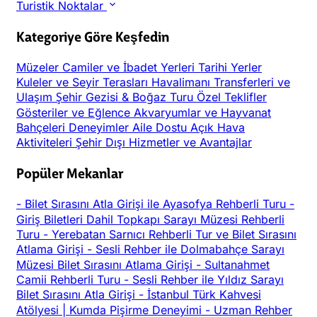
Turistik Noktalar
Kategoriye Göre Keşfedin
Müzeler
Camiler ve İbadet Yerleri
Tarihi Yerler
Kuleler ve Seyir Terasları
Havalimanı Transferleri ve
Ulaşım
Şehir Gezisi & Boğaz Turu
Özel Teklifler
Gösteriler ve Eğlence
Akvaryumlar ve Hayvanat
Bahçeleri
Deneyimler
Aile Dostu
Açık Hava
Aktiviteleri
Şehir Dışı
Hizmetler ve Avantajlar
Popüler Mekanlar
-
Bilet Sırasını Atla Girişi ile Ayasofya Rehberli Turu
-
Giriş Biletleri Dahil Topkapı Sarayı Müzesi Rehberli
Turu
-
Yerebatan Sarnıcı Rehberli Tur ve Bilet Sırasını
Atlama Girişi
-
Sesli Rehber ile Dolmabahçe Sarayı
Müzesi Bilet Sırasını Atlama Girişi
-
Sultanahmet
Camii Rehberli Turu
-
Sesli Rehber ile Yıldız Sarayı
Bilet Sırasını Atla Girişi
-
İstanbul Türk Kahvesi
Atölyesi | Kumda Pişirme Deneyimi
-
Uzman Rehber