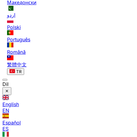
Македонски
اردو
Polski
Português
Română
繁體中文
TR
Dil
English
EN
Español
ES