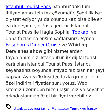
Istanbul Tourist Pass
İstanbul'daki tüm
ihtiyaçlarınız için tek çözümdür. Şehri ilk kez
ziyaret ediyor ya da onuncu kez olsa bile en
iyi deneyim için Pass gerekir. Istanbul
Tourist Pass ile Hagia Sophia,
Topkapi
ve
daha fazlasına erişim sağlarsınız. Ayrıca
Bosphorus Dinner Cruise
ve
Whirling
Dervishes show
gibi hizmetlerden
faydalanırsınız. Istanbul’un ilk dijital turist
kartı olan Istanbul Tourist Pass, İstanbul
seyahatiniz boyunca ihtiyacınız olan her şeyi
kapsar. Ayrıca 10 kişiden fazla gruplar için
özel indirimli fiyatlar sunuyoruz. Web
sitemiz üzerinden bize ulaşın, siz ve seyahat
arkadaşlarınıza özel bir fiyat verebiliriz.
sell
İstanbul Çevresi
En İyi Mahalleler
Yemek ve İçecek