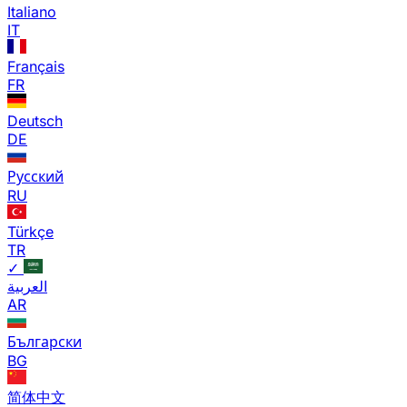
Italiano
IT
Français
FR
Deutsch
DE
Русский
RU
Türkçe
TR
✓
العربية
AR
Български
BG
简体中文