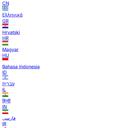
CN
Ελληνικά
GR
Hrvatski
HR
Magyar
HU
Bahasa Indonesia
ID
עברית
IL
हिन्दी
IN
فارسی
IR