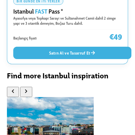
BIR GÜNDE EN İYI YERLER
FAST
Istanbul
Pass
®
Ayasofya veya Topkapı Sarayı ve Sultanahmet Camii dahil 2 simge
yapı ve 3 otantik deneyim, Boğaz Turu dahil.
€49
Başlangıç fiyatı
Satın Al ve Tasarruf Et
Find more Istanbul inspiration
chevron_left
chevron_right