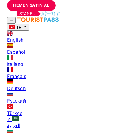
HEMEN SATIN AL
TR
English
Español
Italiano
Français
Deutsch
Русский
Türkçe
✓
العربية