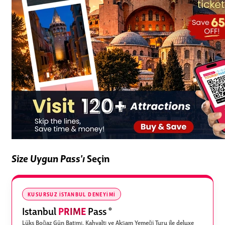
Size Uygun Pass'ı
Seçin
KUSURSUZ İSTANBUL DENEYIMI
PRIME
Istanbul
Pass
®
Lüks Boğaz Gün Batımı, Kahvaltı ve Akşam Yemeği Turu ile deluxe