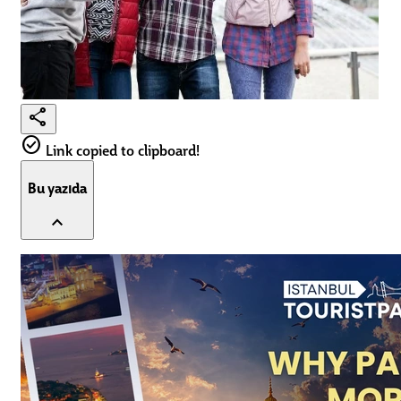
share
check_circle
Link copied to clipboard!
Bu yazıda
expand_less