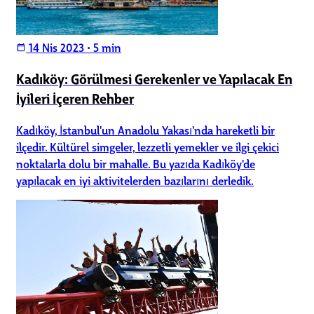
14 Nis 2023
•
5 min
calendar_today
Kadıköy: Görülmesi Gerekenler ve Yapılacak En
İyileri İçeren Rehber
Kadıköy, İstanbul'un Anadolu Yakası'nda hareketli bir
ilçedir. Kültürel simgeler, lezzetli yemekler ve ilgi çekici
noktalarla dolu bir mahalle. Bu yazıda Kadıköy'de
yapılacak en iyi aktivitelerden bazılarını derledik.