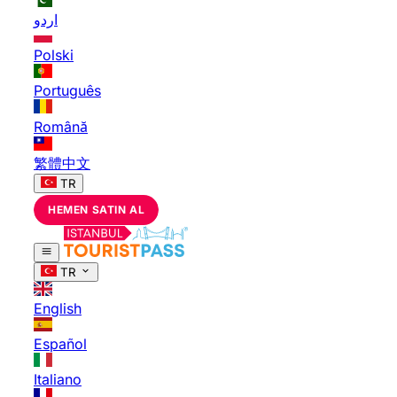
اردو
Polski
Português
Română
繁體中文
TR
HEMEN SATIN AL
TR
English
Español
Italiano