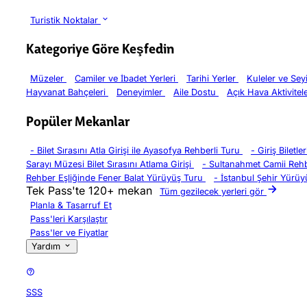
Turistik Noktalar
Kategoriye Göre Keşfedin
Müzeler
Camiler ve İbadet Yerleri
Tarihi Yerler
Kuleler ve Sey
Hayvanat Bahçeleri
Deneyimler
Aile Dostu
Açık Hava Aktivitel
Popüler Mekanlar
-
Bilet Sırasını Atla Girişi ile Ayasofya Rehberli Turu
-
Giriş Biletl
Sarayı Müzesi Bilet Sırasını Atlama Girişi
-
Sultanahmet Camii Rehb
Rehber Eşliğinde Fener Balat Yürüyüş Turu
-
İstanbul Şehir Yürüy
Tek Pass'te 120+ mekan
Tüm gezilecek yerleri gör
Planla & Tasarruf Et
Pass'leri Karşılaştır
Pass'ler ve Fiyatlar
Yardım
SSS