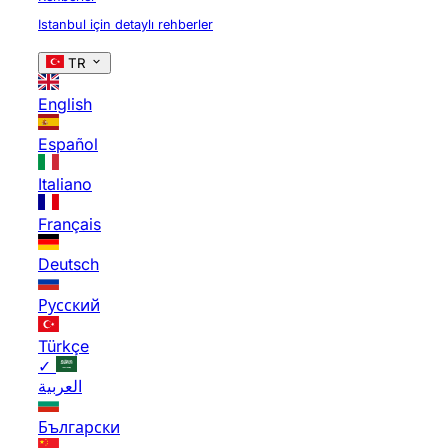
Istanbul için detaylı rehberler
TR
English
Español
Italiano
Français
Deutsch
Русский
Türkçe
✓
العربية
Български