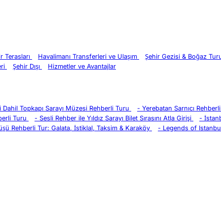
ir Terasları
Havalimanı Transferleri ve Ulaşım
Şehir Gezisi & Boğaz Tu
eri
Şehir Dışı
Hizmetler ve Avantajlar
eri Dahil Topkapı Sarayı Müzesi Rehberli Turu
-
Yerebatan Sarnıcı Rehberli 
erli Turu
-
Sesli Rehber ile Yıldız Sarayı Bilet Sırasını Atla Girişi
-
İstan
üşü Rehberli Tur: Galata, İstiklal, Taksim & Karaköy
-
Legends of Istanbul