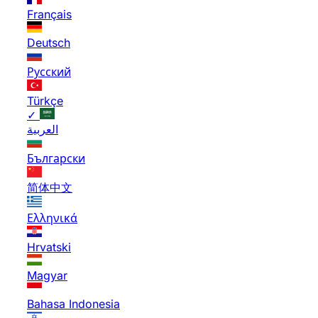
Français
Deutsch
Русский
Türkçe
✓
العربية
Български
简体中文
Ελληνικά
Hrvatski
Magyar
Bahasa Indonesia