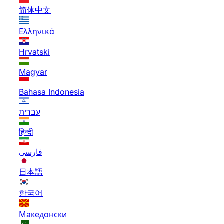
简体中文
Ελληνικά
Hrvatski
Magyar
Bahasa Indonesia
עברית
हिन्दी
فارسی
日本語
한국어
Македонски