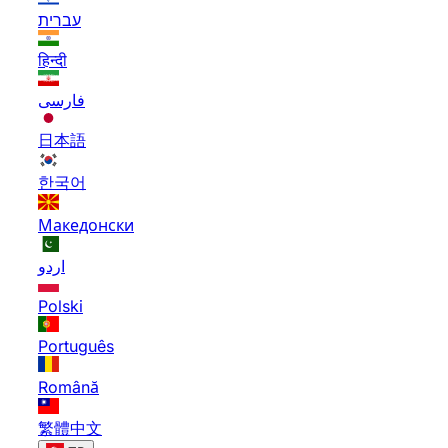
עברית
हिन्दी
فارسی
日本語
한국어
Македонски
اردو
Polski
Português
Română
繁體中文