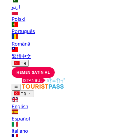
اردو
Polski
Português
Română
繁體中文
TR
HEMEN SATIN AL
TR
English
Español
Italiano