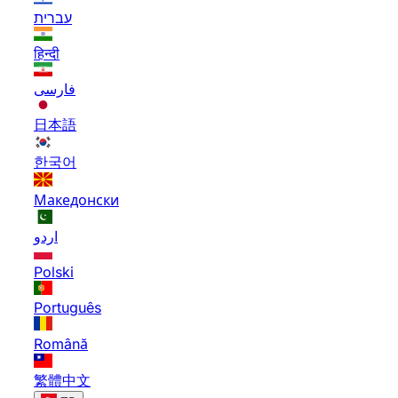
עברית
हिन्दी
فارسی
日本語
한국어
Македонски
اردو
Polski
Português
Română
繁體中文