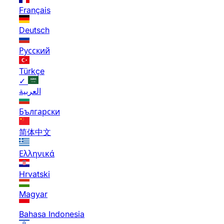
Français
Deutsch
Русский
Türkçe
✓
العربية
Български
简体中文
Ελληνικά
Hrvatski
Magyar
Bahasa Indonesia