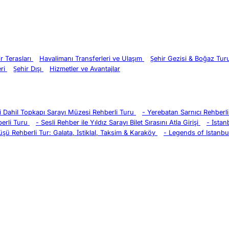
ir Terasları
Havalimanı Transferleri ve Ulaşım
Şehir Gezisi & Boğaz Tu
eri
Şehir Dışı
Hizmetler ve Avantajlar
eri Dahil Topkapı Sarayı Müzesi Rehberli Turu
-
Yerebatan Sarnıcı Rehberli 
erli Turu
-
Sesli Rehber ile Yıldız Sarayı Bilet Sırasını Atla Girişi
-
İstan
üşü Rehberli Tur: Galata, İstiklal, Taksim & Karaköy
-
Legends of Istanbul