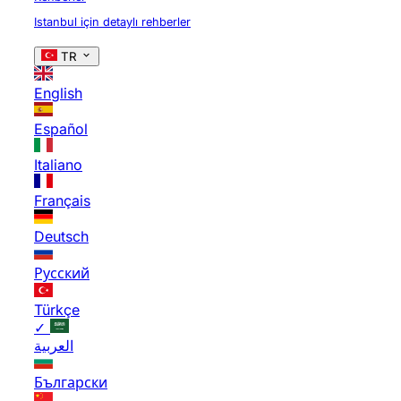
Istanbul için detaylı rehberler
TR
English
Español
Italiano
Français
Deutsch
Русский
Türkçe
✓
العربية
Български