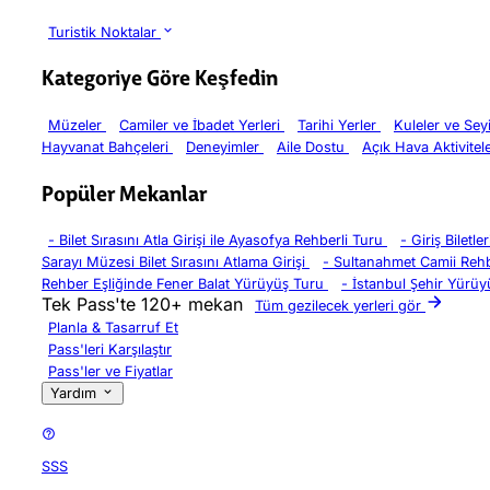
Turistik Noktalar
Kategoriye Göre Keşfedin
Müzeler
Camiler ve İbadet Yerleri
Tarihi Yerler
Kuleler ve Sey
Hayvanat Bahçeleri
Deneyimler
Aile Dostu
Açık Hava Aktivitel
Popüler Mekanlar
-
Bilet Sırasını Atla Girişi ile Ayasofya Rehberli Turu
-
Giriş Biletl
Sarayı Müzesi Bilet Sırasını Atlama Girişi
-
Sultanahmet Camii Rehb
Rehber Eşliğinde Fener Balat Yürüyüş Turu
-
İstanbul Şehir Yürüy
Tek Pass'te 120+ mekan
Tüm gezilecek yerleri gör
Planla & Tasarruf Et
Pass'leri Karşılaştır
Pass'ler ve Fiyatlar
Yardım
SSS