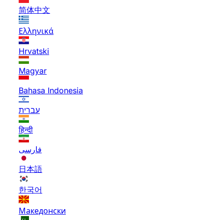
简体中文
Ελληνικά
Hrvatski
Magyar
Bahasa Indonesia
עברית
हिन्दी
فارسی
日本語
한국어
Македонски