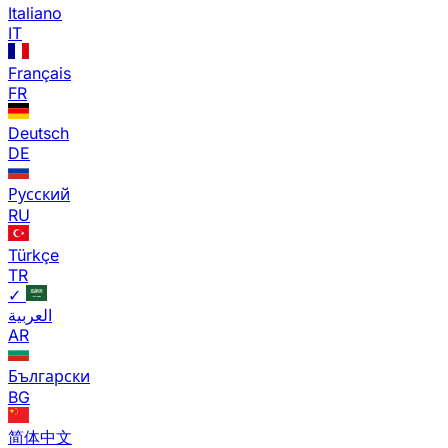
Italiano
IT
Français
FR
Deutsch
DE
Русский
RU
Türkçe
TR
✓
العربية
AR
Български
BG
简体中文