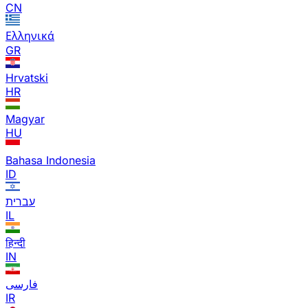
CN
Ελληνικά
GR
Hrvatski
HR
Magyar
HU
Bahasa Indonesia
ID
עברית
IL
हिन्दी
IN
فارسی
IR