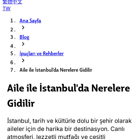
繁體中文
TW
Ana Sayfa
chevron_right
Blog
chevron_right
İpuçları ve Rehberler
chevron_right
Aile ile İstanbul'da Nerelere Gidilir
Aile ile İstanbul'da Nerelere
Gidilir
İstanbul, tarih ve kültürle dolu bir şehir olarak
aileler için de harika bir destinasyon. Canlı
atmosferi, lezzetli mutfağı ve çeşitli