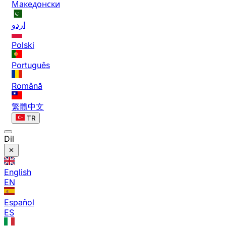
Македонски
اردو
Polski
Português
Română
繁體中文
TR
Dil
English
EN
Español
ES