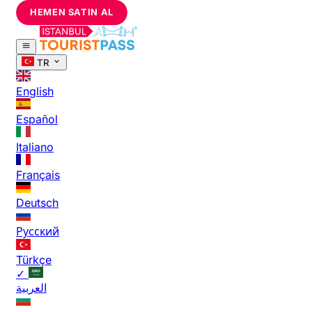
HEMEN SATIN AL
TR
English
Español
Italiano
Français
Deutsch
Русский
Türkçe
✓
العربية