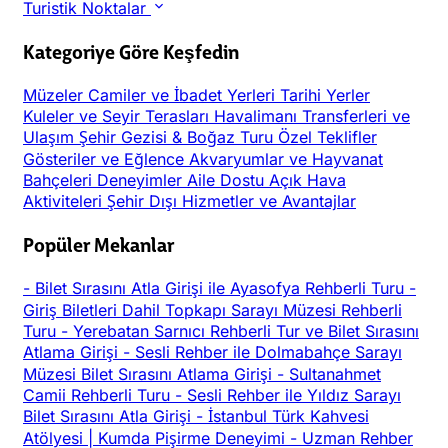
Turistik Noktalar
Kategoriye Göre Keşfedin
Müzeler
Camiler ve İbadet Yerleri
Tarihi Yerler
Kuleler ve Seyir Terasları
Havalimanı Transferleri ve
Ulaşım
Şehir Gezisi & Boğaz Turu
Özel Teklifler
Gösteriler ve Eğlence
Akvaryumlar ve Hayvanat
Bahçeleri
Deneyimler
Aile Dostu
Açık Hava
Aktiviteleri
Şehir Dışı
Hizmetler ve Avantajlar
Popüler Mekanlar
-
Bilet Sırasını Atla Girişi ile Ayasofya Rehberli Turu
-
Giriş Biletleri Dahil Topkapı Sarayı Müzesi Rehberli
Turu
-
Yerebatan Sarnıcı Rehberli Tur ve Bilet Sırasını
Atlama Girişi
-
Sesli Rehber ile Dolmabahçe Sarayı
Müzesi Bilet Sırasını Atlama Girişi
-
Sultanahmet
Camii Rehberli Turu
-
Sesli Rehber ile Yıldız Sarayı
Bilet Sırasını Atla Girişi
-
İstanbul Türk Kahvesi
Atölyesi | Kumda Pişirme Deneyimi
-
Uzman Rehber