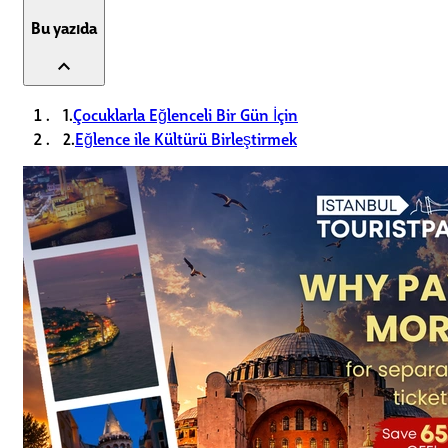
Bu yazıda
expand_less
1.
Çocuklarla Eğlenceli Bir Gün İçin
2.
Eğlence ile Kültürü Birleştirmek