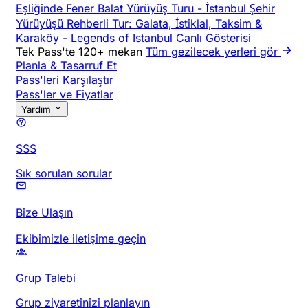
Eşliğinde Fener Balat Yürüyüş Turu
-
İstanbul Şehir
Yürüyüşü Rehberli Tur: Galata, İstiklal, Taksim &
Karaköy
-
Legends of Istanbul Canlı Gösterisi
Tek Pass'te 120+ mekan
Tüm gezilecek yerleri gör
Planla & Tasarruf Et
Pass'leri Karşılaştır
Pass'ler ve Fiyatlar
Yardım
SSS
Sık sorulan sorular
Bize Ulaşın
Ekibimizle iletişime geçin
Grup Talebi
Grup ziyaretinizi planlayın