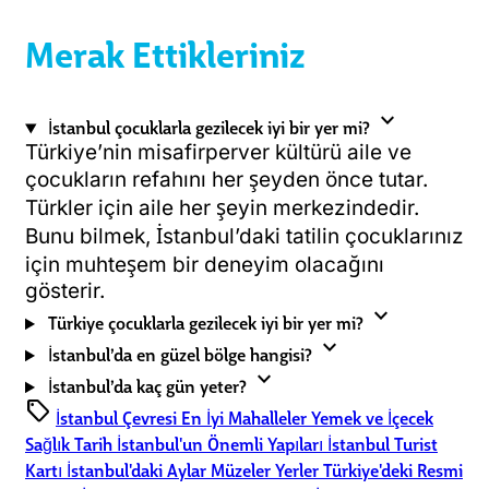
Merak Ettikleriniz
expand_more
İstanbul çocuklarla gezilecek iyi bir yer mi?
Türkiye’nin misafirperver kültürü aile ve
çocukların refahını her şeyden önce tutar.
Türkler için aile her şeyin merkezindedir.
Bunu bilmek, İstanbul’daki tatilin çocuklarınız
için muhteşem bir deneyim olacağını
gösterir.
expand_more
Türkiye çocuklarla gezilecek iyi bir yer mi?
expand_more
İstanbul’da en güzel bölge hangisi?
expand_more
İstanbul’da kaç gün yeter?
sell
İstanbul Çevresi
En İyi Mahalleler
Yemek ve İçecek
Sağlık
Tarih
İstanbul'un Önemli Yapıları
İstanbul Turist
Kartı
İstanbul'daki Aylar
Müzeler
Yerler
Türkiye'deki Resmi