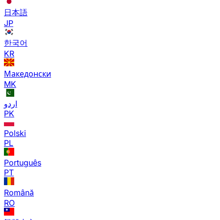
日本語
JP
한국어
KR
Македонски
MK
اردو
PK
Polski
PL
Português
PT
Română
RO