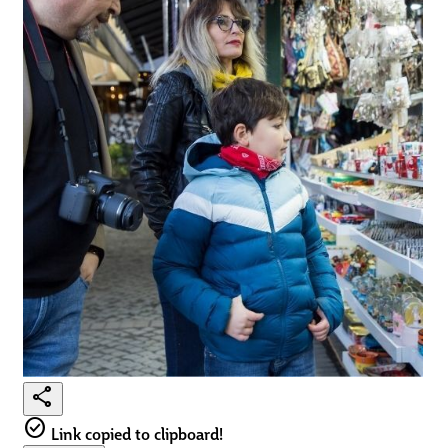
share
check_circle
Link copied to clipboard!