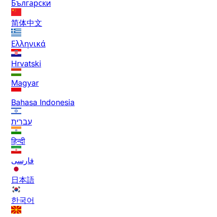
Български
简体中文
Ελληνικά
Hrvatski
Magyar
Bahasa Indonesia
עברית
हिन्दी
فارسی
日本語
한국어