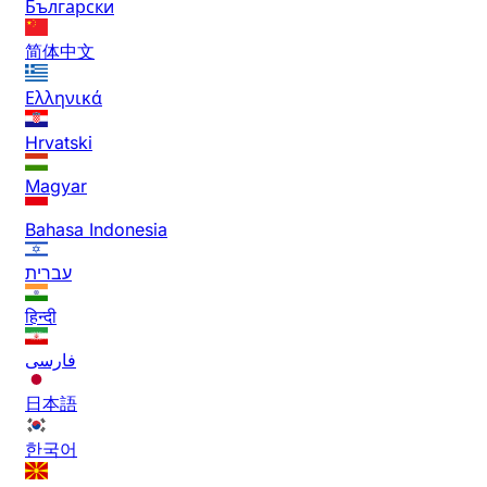
Български
简体中文
Ελληνικά
Hrvatski
Magyar
Bahasa Indonesia
עברית
हिन्दी
فارسی
日本語
한국어