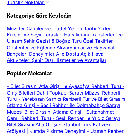
Turistik Noktalar
Kategoriye Göre Keşfedin
Müzeler
Camiler ve İbadet Yerleri
Tarihi Yerler
Kuleler ve Seyir Terasları
Havalimanı Transferleri ve
Ulaşım
Şehir Gezisi & Boğaz Turu
Özel Teklifler
Gösteriler ve Eğlence
Akvaryumlar ve Hayvanat
Bahçeleri
Deneyimler
Aile Dostu
Açık Hava
Aktiviteleri
Şehir Dışı
Hizmetler ve Avantajlar
Popüler Mekanlar
-
Bilet Sırasını Atla Girişi ile Ayasofya Rehberli Turu
-
Giriş Biletleri Dahil Topkapı Sarayı Müzesi Rehberli
Turu
-
Yerebatan Sarnıcı Rehberli Tur ve Bilet Sırasını
Atlama Girişi
-
Sesli Rehber ile Dolmabahçe Sarayı
Müzesi Bilet Sırasını Atlama Girişi
-
Sultanahmet
Camii Rehberli Turu
-
Sesli Rehber ile Yıldız Sarayı
Bilet Sırasını Atla Girişi
-
İstanbul Türk Kahvesi
Atölyesi | Kumda Pişirme Deneyimi
-
Uzman Rehber