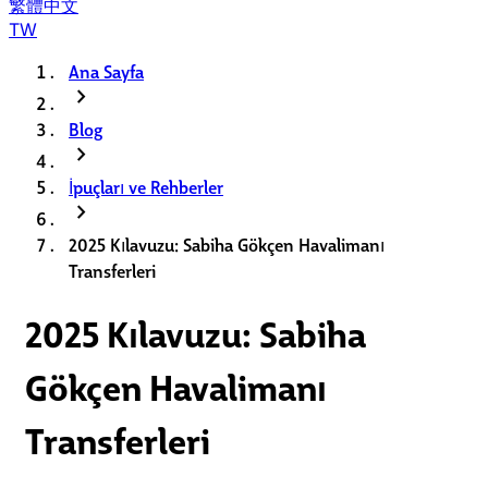
繁體中文
TW
Ana Sayfa
chevron_right
Blog
chevron_right
İpuçları ve Rehberler
chevron_right
2025 Kılavuzu: Sabiha Gökçen Havalimanı
Transferleri
2025 Kılavuzu: Sabiha
Gökçen Havalimanı
Transferleri