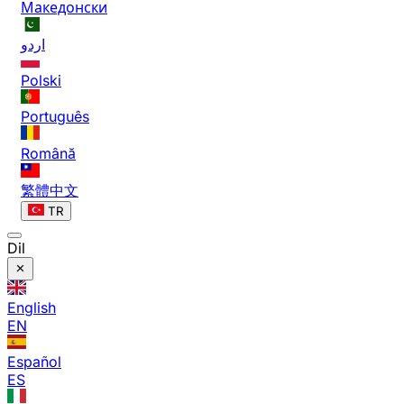
Македонски
اردو
Polski
Português
Română
繁體中文
TR
Dil
English
EN
Español
ES