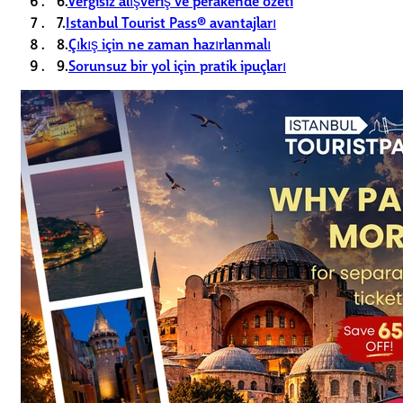
7.
Istanbul Tourist Pass® avantajları
8.
Çıkış için ne zaman hazırlanmalı
9.
Sorunsuz bir yol için pratik ipuçları