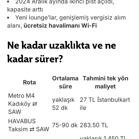
2024 Aralık ayında ikinci pist açıldı,
kapasite arttı
Yeni lounge’lar, genişlemiş vergisiz alım
alanı,
ücretsiz havalimanı Wi-Fi
Ne kadar uzaklıkta ve ne
kadar sürer?
Ortalama
Tahmini tek yön
Rota
süre
maliyet
Metro M4
yaklaşık
27 TL İstanbulkart
Kadıköy ⇄
52 dk
ile
SAW
HAVABUS
75-90 dk
283.50 TL
Taksim ⇄ SAW
yaklaşık 1 450 TL