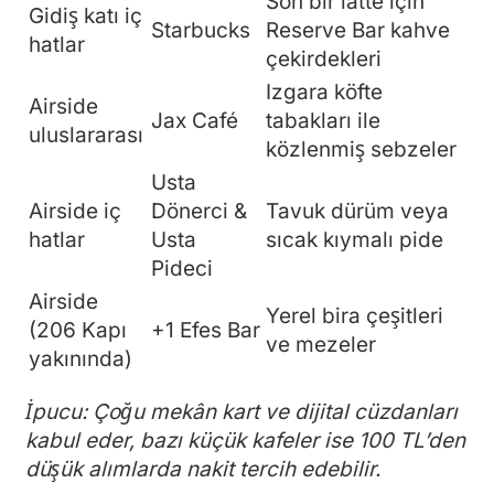
Son bir latte için
Gidiş katı iç
Starbucks
Reserve Bar kahve
hatlar
çekirdekleri
Izgara köfte
Airside
Jax Café
tabakları ile
uluslararası
közlenmiş sebzeler
Usta
Airside iç
Dönerci &
Tavuk dürüm veya
hatlar
Usta
sıcak kıymalı pide
Pideci
Airside
Yerel bira çeşitleri
(206 Kapı
+1 Efes Bar
ve mezeler
yakınında)
İpucu: Çoğu mekân kart ve dijital cüzdanları
kabul eder, bazı küçük kafeler ise 100 TL’den
düşük alımlarda nakit tercih edebilir.