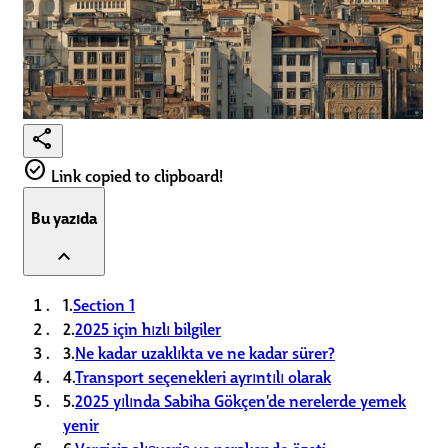
share
check_circle
Link copied to clipboard!
Bu yazıda
expand_less
1.
Section 1
2.
2025 için hızlı bilgiler
3.
Ne kadar uzaklıkta ve ne kadar sürer?
4.
Transport seçenekleri ayrıntılı olarak
5.
2025 yılında Sabiha Gökçen'de nerelerde yemek
yenir
6.
Vergisiz alışveriş ve perakende özeti