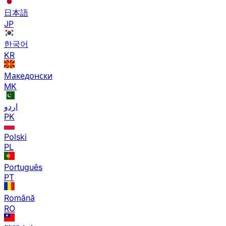
日本語
JP
한국어
KR
Македонски
MK
اردو
PK
Polski
PL
Português
PT
Română
RO