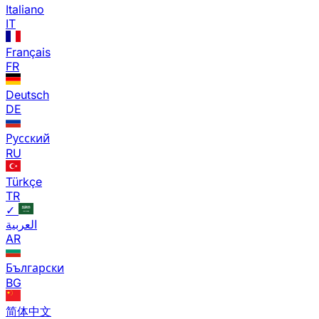
Italiano
IT
Français
FR
Deutsch
DE
Русский
RU
Türkçe
TR
✓
العربية
AR
Български
BG
简体中文