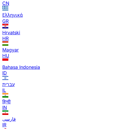
CN
Ελληνικά
GR
Hrvatski
HR
Magyar
HU
Bahasa Indonesia
ID
עברית
IL
हिन्दी
IN
فارسی
IR