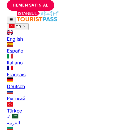
HEMEN SATIN AL
TR
English
Español
Italiano
Français
Deutsch
Русский
Türkçe
✓
العربية