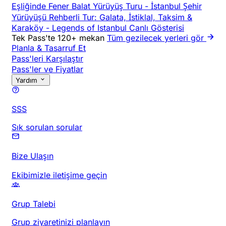
Eşliğinde Fener Balat Yürüyüş Turu
-
İstanbul Şehir
Yürüyüşü Rehberli Tur: Galata, İstiklal, Taksim &
Karaköy
-
Legends of Istanbul Canlı Gösterisi
Tek Pass'te 120+ mekan
Tüm gezilecek yerleri gör
Planla & Tasarruf Et
Pass'leri Karşılaştır
Pass'ler ve Fiyatlar
Yardım
SSS
Sık sorulan sorular
Bize Ulaşın
Ekibimizle iletişime geçin
Grup Talebi
Grup ziyaretinizi planlayın