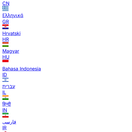
CN
Ελληνικά
GR
Hrvatski
HR
Magyar
HU
Bahasa Indonesia
ID
עברית
IL
हिन्दी
IN
فارسی
IR