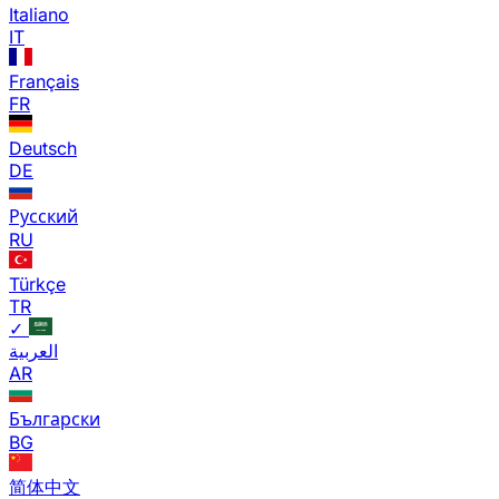
Italiano
IT
Français
FR
Deutsch
DE
Русский
RU
Türkçe
TR
✓
العربية
AR
Български
BG
简体中文