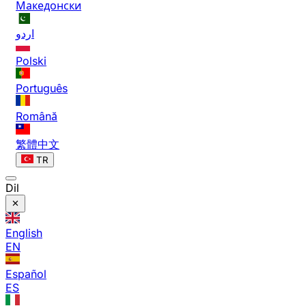
Македонски
اردو
Polski
Português
Română
繁體中文
TR
Dil
English
EN
Español
ES