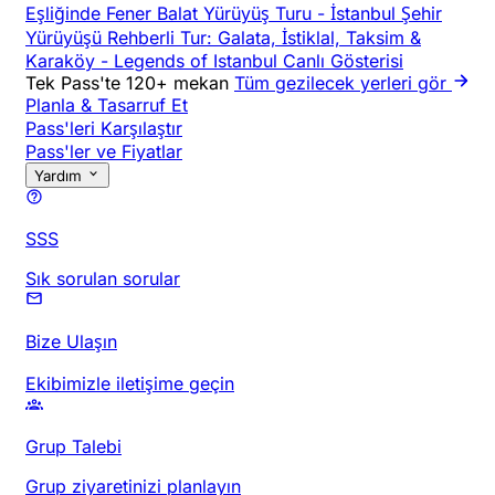
Eşliğinde Fener Balat Yürüyüş Turu
-
İstanbul Şehir
Yürüyüşü Rehberli Tur: Galata, İstiklal, Taksim &
Karaköy
-
Legends of Istanbul Canlı Gösterisi
Tek Pass'te 120+ mekan
Tüm gezilecek yerleri gör
Planla & Tasarruf Et
Pass'leri Karşılaştır
Pass'ler ve Fiyatlar
Yardım
SSS
Sık sorulan sorular
Bize Ulaşın
Ekibimizle iletişime geçin
Grup Talebi
Grup ziyaretinizi planlayın