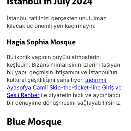
Istanbul in July 2024
İstanbul tatilinizi gerçekten unutulmaz
kılacak üç önemli yeri kaçırmayın:
Hagia Sophia Mosque
Bu ikonik yapının büyülü atmosferini
keşfedin. Bizans mimarisinin izlerini taşıyan
bu yapı, geçmişin ihtişamını ve İstanbul’un
kültürel çeşitliliğini yansıtıyor.
İndirimli
Ayasofya Camii Skip-the-ticket-line Giriş ve
Sesli Rehber
ile ziyaretin hızlı ve aydınlatıcı
bir deneyime dönüşmesini sağlayabilirsiniz.
Blue Mosque