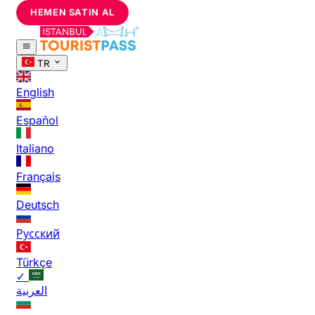
HEMEN SATIN AL
TR
English
Español
Italiano
Français
Deutsch
Русский
Türkçe
✓
العربية