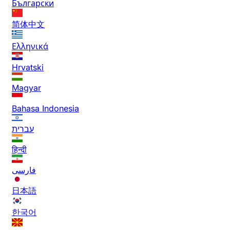
Български
简体中文
Ελληνικά
Hrvatski
Magyar
Bahasa Indonesia
עברית
हिन्दी
فارسی
日本語
한국어