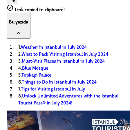
check_circle
Link copied to clipboard!
Bu yazıda
expand_less
1.
Weather in Istanbul in July 2024
2.
What to Pack Visiting Istanbul in July 2024
3.
Must-Visit Places in Istanbul in July 2024
4.
Blue Mosque
5.
Topkapi Palace
6.
Things to Do in Istanbul in July 2024
7.
Tips for Visiting Istanbul in July
8.
Unlock Unlimited Adventures with the Istanbul
Tourist Pass® in July 2024!