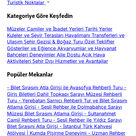
Turistik Noktalar
Kategoriye Göre Keşfedin
Müzeler
Camiler ve İbadet Yerleri
Tarihi Yerler
Kuleler ve Seyir Terasları
Havalimanı Transferleri ve
Ulaşım
Şehir Gezisi & Boğaz Turu
Özel Teklifler
Gösteriler ve Eğlence
Akvaryumlar ve Hayvanat
Bahçeleri
Deneyimler
Aile Dostu
Açık Hava
Aktiviteleri
Şehir Dışı
Hizmetler ve Avantajlar
Popüler Mekanlar
-
Bilet Sırasını Atla Girişi ile Ayasofya Rehberli Turu
-
Giriş Biletleri Dahil Topkapı Sarayı Müzesi Rehberli
Turu
-
Yerebatan Sarnıcı Rehberli Tur ve Bilet Sırasını
Atlama Girişi
-
Sesli Rehber ile Dolmabahçe Sarayı
Müzesi Bilet Sırasını Atlama Girişi
-
Sultanahmet
Camii Rehberli Turu
-
Sesli Rehber ile Yıldız Sarayı
Bilet Sırasını Atla Girişi
-
İstanbul Türk Kahvesi
Atölyesi | Kumda Pişirme Deneyimi
-
Uzman Rehber