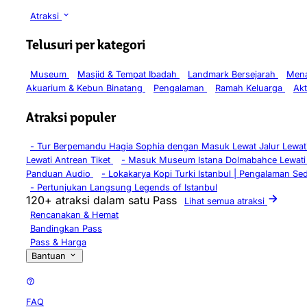
Atraksi
Telusuri per kategori
Museum
Masjid & Tempat Ibadah
Landmark Bersejarah
Mena
Akuarium & Kebun Binatang
Pengalaman
Ramah Keluarga
Akt
Atraksi populer
-
Tur Berpemandu Hagia Sophia dengan Masuk Lewat Jalur Lewati
Lewati Antrean Tiket
-
Masuk Museum Istana Dolmabahce Lewati
Panduan Audio
-
Lokakarya Kopi Turki Istanbul | Pengalaman Se
-
Pertunjukan Langsung Legends of Istanbul
120+ atraksi dalam satu Pass
Lihat semua atraksi
Rencanakan & Hemat
Bandingkan Pass
Pass & Harga
Bantuan
FAQ