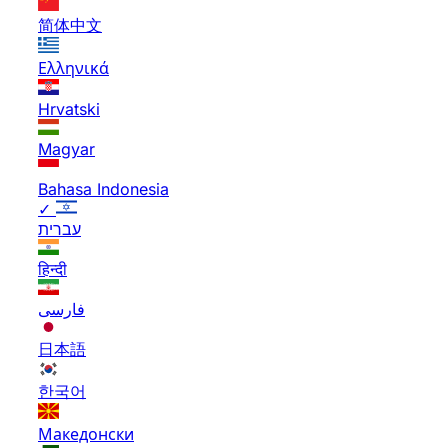
简体中文
Ελληνικά
Hrvatski
Magyar
Bahasa Indonesia
✓
עברית
हिन्दी
فارسی
日本語
한국어
Македонски