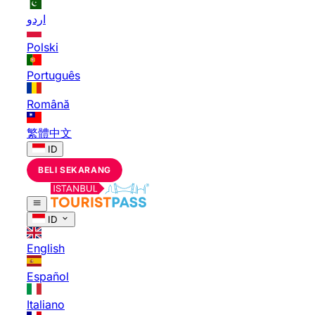
اردو
Polski
Português
Română
繁體中文
ID
BELI SEKARANG
ID
English
Español
Italiano