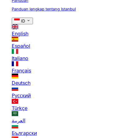
Panduan
Panduan lengkap tentang Istanbul
ID
English
Español
Italiano
Français
Deutsch
Русский
Türkçe
العربية
Български