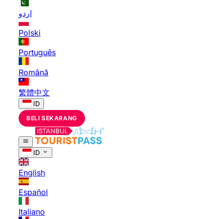
اردو
Polski
Português
Română
繁體中文
ID
BELI SEKARANG
ID
English
Español
Italiano