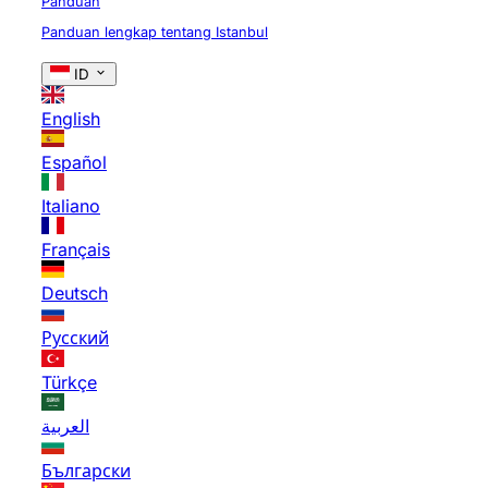
Panduan
Panduan lengkap tentang Istanbul
ID
English
Español
Italiano
Français
Deutsch
Русский
Türkçe
العربية
Български