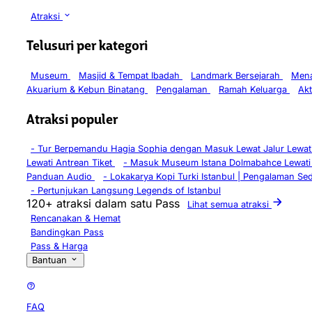
Atraksi
Telusuri per kategori
Museum
Masjid & Tempat Ibadah
Landmark Bersejarah
Mena
Akuarium & Kebun Binatang
Pengalaman
Ramah Keluarga
Akt
Atraksi populer
-
Tur Berpemandu Hagia Sophia dengan Masuk Lewat Jalur Lewati
Lewati Antrean Tiket
-
Masuk Museum Istana Dolmabahce Lewati
Panduan Audio
-
Lokakarya Kopi Turki Istanbul | Pengalaman Se
-
Pertunjukan Langsung Legends of Istanbul
120+ atraksi dalam satu Pass
Lihat semua atraksi
Rencanakan & Hemat
Bandingkan Pass
Pass & Harga
Bantuan
FAQ