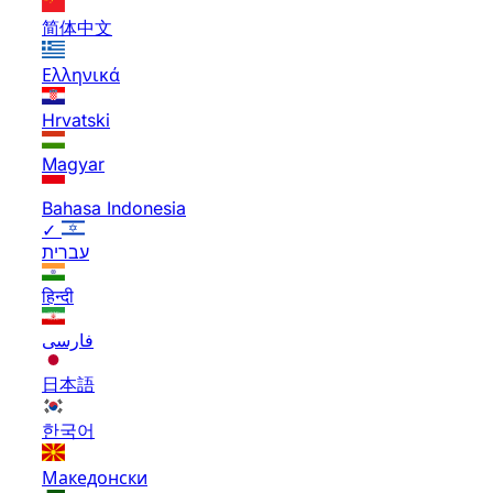
简体中文
Ελληνικά
Hrvatski
Magyar
Bahasa Indonesia
✓
עברית
हिन्दी
فارسی
日本語
한국어
Македонски