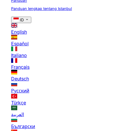
Panduan
Panduan lengkap tentang Istanbul
ID
English
Español
Italiano
Français
Deutsch
Русский
Türkçe
العربية
Български