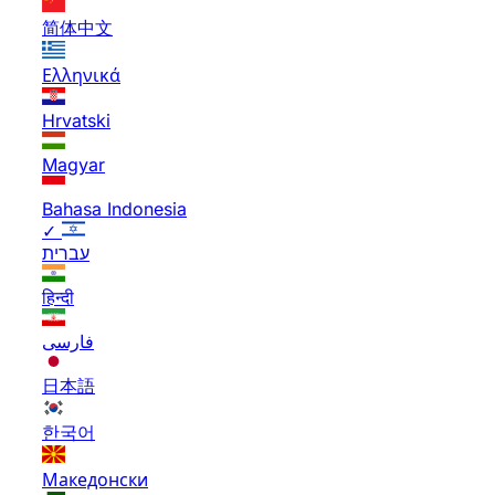
简体中文
Ελληνικά
Hrvatski
Magyar
Bahasa Indonesia
✓
עברית
हिन्दी
فارسی
日本語
한국어
Македонски