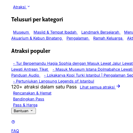
Atraksi
Telusuri per kategori
Museum
Masjid & Tempat Ibadah
Landmark Bersejarah
Mena
Akuarium & Kebun Binatang
Pengalaman
Ramah Keluarga
Akt
Atraksi populer
-
Tur Berpemandu Hagia Sophia dengan Masuk Lewat Jalur Lewati
Lewati Antrean Tiket
-
Masuk Museum Istana Dolmabahce Lewati
Panduan Audio
-
Lokakarya Kopi Turki Istanbul | Pengalaman Se
-
Pertunjukan Langsung Legends of Istanbul
120+ atraksi dalam satu Pass
Lihat semua atraksi
Rencanakan & Hemat
Bandingkan Pass
Pass & Harga
Bantuan
FAQ