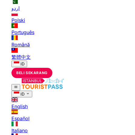
اردو
Polski
Português
Română
繁體中文
ID
BELI SEKARANG
ID
English
Español
Italiano