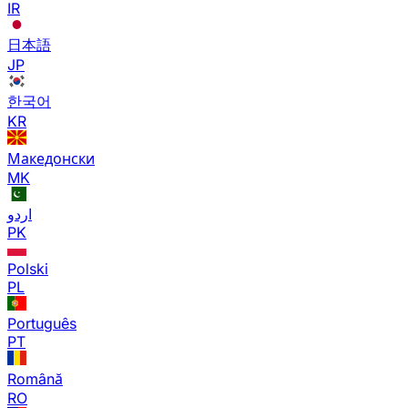
IR
日本語
JP
한국어
KR
Македонски
MK
اردو
PK
Polski
PL
Português
PT
Română
RO