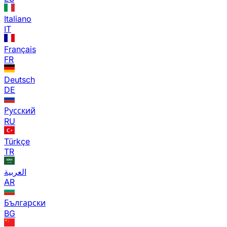
Italiano
IT
Français
FR
Deutsch
DE
Русский
RU
Türkçe
TR
العربية
AR
Български
BG