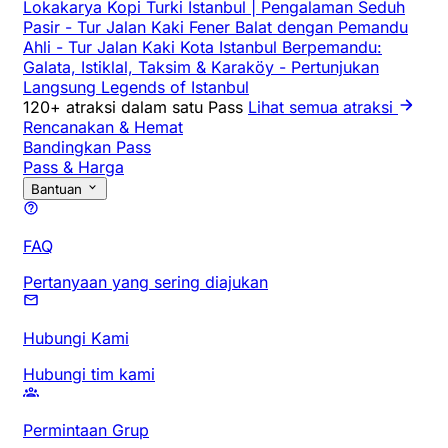
Lokakarya Kopi Turki Istanbul | Pengalaman Seduh
Pasir
-
Tur Jalan Kaki Fener Balat dengan Pemandu
Ahli
-
Tur Jalan Kaki Kota Istanbul Berpemandu:
Galata, Istiklal, Taksim & Karaköy
-
Pertunjukan
Langsung Legends of Istanbul
120+ atraksi dalam satu Pass
Lihat semua atraksi
Rencanakan & Hemat
Bandingkan Pass
Pass & Harga
Bantuan
FAQ
Pertanyaan yang sering diajukan
Hubungi Kami
Hubungi tim kami
Permintaan Grup