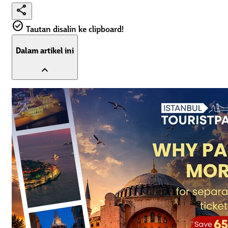
share
check_circle
Tautan disalin ke clipboard!
Dalam artikel ini
expand_less