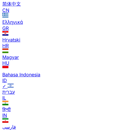
简体中文
CN
Ελληνικά
GR
Hrvatski
HR
Magyar
HU
Bahasa Indonesia
ID
✓
עברית
IL
हिन्दी
IN
فارسی