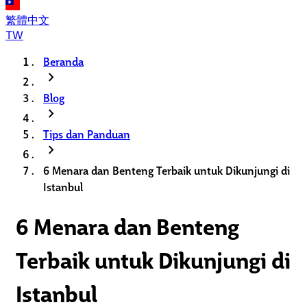
繁體中文
TW
Beranda
chevron_right
Blog
chevron_right
Tips dan Panduan
chevron_right
6 Menara dan Benteng Terbaik untuk Dikunjungi di
Istanbul
6 Menara dan Benteng
Terbaik untuk Dikunjungi di
Istanbul