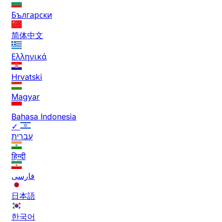
Български
简体中文
Ελληνικά
Hrvatski
Magyar
Bahasa Indonesia
✓
עברית
हिन्दी
فارسی
日本語
한국어