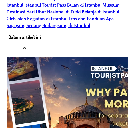
Istanbul
Istanbul Tourist Pass
Bulan di Istanbul
Museum
Destinasi
Hari Libur Nasional di Turki
Belanja di Istanbul
Oleh-oleh
Kegiatan di Istanbul
Tips dan Panduan
Apa
Saja yang Sedang Berlangsung di Istanbul
Dalam artikel ini
expand_less