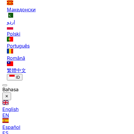
Македонски
اردو
Polski
Português
Română
繁體中文
ID
Bahasa
English
EN
Español
ES