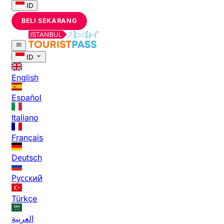
ID
BELI SEKARANG
ID
English
Español
Italiano
Français
Deutsch
Русский
Türkçe
العربية