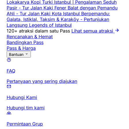
Lokakarya Kopi Turki Istanbul | Pengalaman Seduh
Pasir
-
Tur Jalan Kaki Fener Balat dengan Pemandu
Ahli
-
Tur Jalan Kaki Kota Istanbul Berpemandu:
Galata, Istiklal, Taksim & Karaköy
-
Pertunjukan
Langsung Legends of Istanbul
120+ atraksi dalam satu Pass
Lihat semua atraksi
Rencanakan & Hemat
Bandingkan Pass
Pass & Harga
Bantuan
FAQ
Pertanyaan yang sering diajukan
Hubungi Kami
Hubungi tim kami
Permintaan Grup