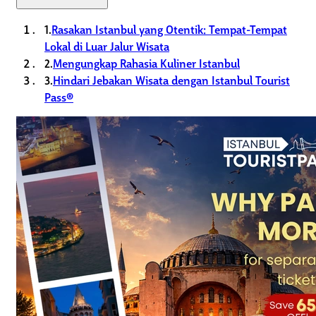
1.
Rasakan Istanbul yang Otentik: Tempat-Tempat
Lokal di Luar Jalur Wisata
2.
Mengungkap Rahasia Kuliner Istanbul
3.
Hindari Jebakan Wisata dengan Istanbul Tourist
Pass®