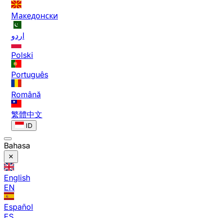
Македонски
اردو
Polski
Português
Română
繁體中文
ID
Bahasa
English
EN
Español
ES