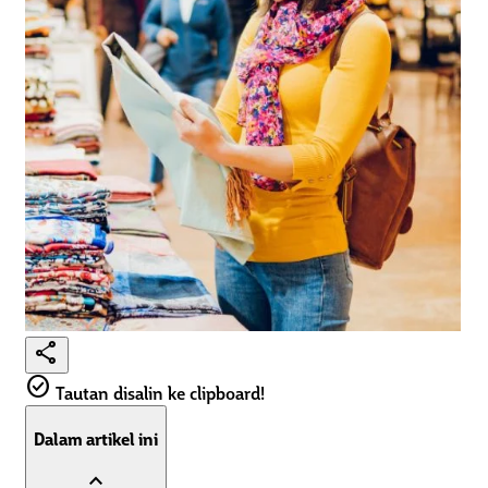
share
check_circle
Tautan disalin ke clipboard!
Dalam artikel ini
expand_less