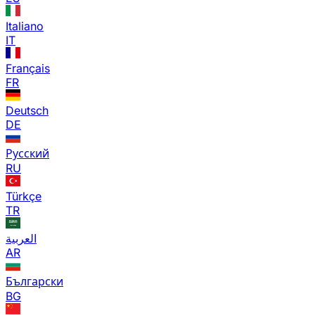
Italiano
IT
Français
FR
Deutsch
DE
Русский
RU
Türkçe
TR
العربية
AR
Български
BG