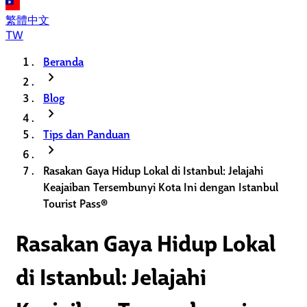
繁體中文
TW
Beranda
chevron_right
Blog
chevron_right
Tips dan Panduan
chevron_right
Rasakan Gaya Hidup Lokal di Istanbul: Jelajahi
Keajaiban Tersembunyi Kota Ini dengan Istanbul
Tourist Pass®
Rasakan Gaya Hidup Lokal
di Istanbul: Jelajahi