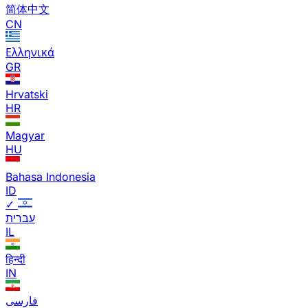
简体中文
CN
Ελληνικά
GR
Hrvatski
HR
Magyar
HU
Bahasa Indonesia
ID
✓
עברית
IL
हिन्दी
IN
فارسی