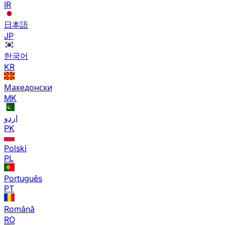
IR
日本語
JP
한국어
KR
Македонски
MK
اردو
PK
Polski
PL
Português
PT
Română
RO