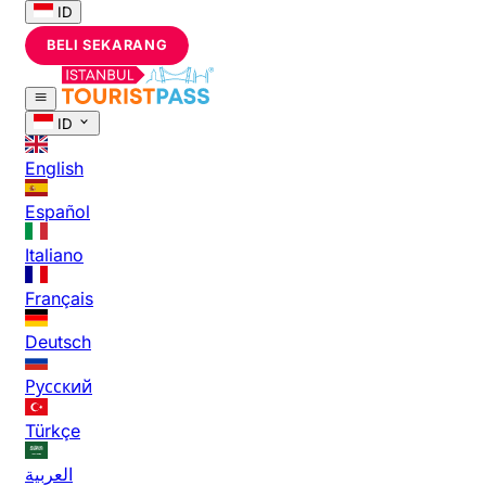
ID
BELI SEKARANG
ID
English
Español
Italiano
Français
Deutsch
Русский
Türkçe
العربية