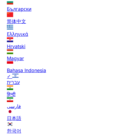
Български
简体中文
Ελληνικά
Hrvatski
Magyar
Bahasa Indonesia
✓
עברית
हिन्दी
فارسی
日本語
한국어