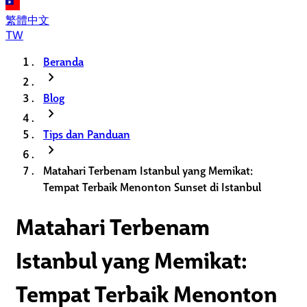
繁體中文
TW
Beranda
chevron_right
Blog
chevron_right
Tips dan Panduan
chevron_right
Matahari Terbenam Istanbul yang Memikat:
Tempat Terbaik Menonton Sunset di Istanbul
Matahari Terbenam
Istanbul yang Memikat:
Tempat Terbaik Menonton