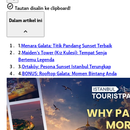
check_circle
Tautan disalin ke clipboard!
Dalam artikel ini
expand_less
1.
Menara Galata: Titik Pandang Sunset Terbaik
2.
Maiden's Tower (Kız Kulesi): Tempat Senja
Bertemu Legenda
3.
Ortaköy: Pesona Sunset Istanbul Terungkap
4.
BONUS: Rooftop Galata: Momen Bintang Anda
Saat Sunset