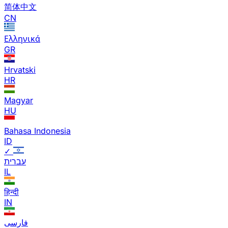
简体中文
CN
Ελληνικά
GR
Hrvatski
HR
Magyar
HU
Bahasa Indonesia
ID
✓
עברית
IL
हिन्दी
IN
فارسی