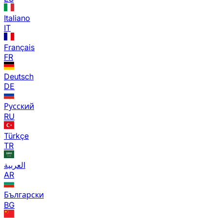
Italiano
IT
Français
FR
Deutsch
DE
Русский
RU
Türkçe
TR
العربية
AR
Български
BG