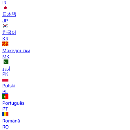
IR
日本語
JP
한국어
KR
Македонски
MK
اردو
PK
Polski
PL
Português
PT
Română
RO