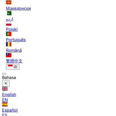
Македонски
اردو
Polski
Português
Română
繁體中文
ID
Bahasa
English
EN
Español
ES