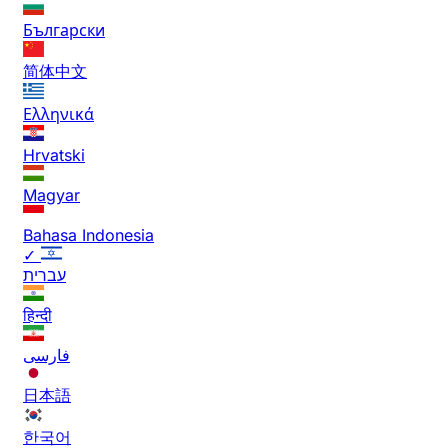
Български
简体中文
Ελληνικά
Hrvatski
Magyar
Bahasa Indonesia
✓
עברית
हिन्दी
فارسی
日本語
한국어