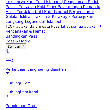
Lokakarya Kopi Turki Istanbul | Pengalaman Seduh
Pasir
-
Tur Jalan Kaki Fener Balat dengan Pemandu
Ahli
-
Tur Jalan Kaki Kota Istanbul Berpemandu:
Galata, Istiklal, Taksim & Karaköy
-
Pertunjukan
Langsung Legends of Istanbul
120+ atraksi dalam satu Pass
Lihat semua atraksi
Rencanakan & Hemat
Bandingkan Pass
Pass & Harga
Bantuan
FAQ
Pertanyaan yang sering diajukan
Hubungi Kami
Hubungi tim kami
Permintaan Grup