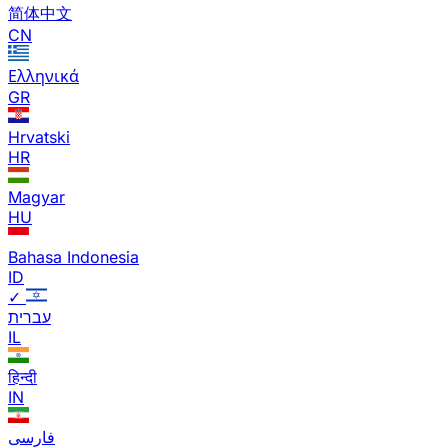
简体中文
CN
Ελληνικά
GR
Hrvatski
HR
Magyar
HU
Bahasa Indonesia
ID
✓
עברית
IL
हिन्दी
IN
فارسی