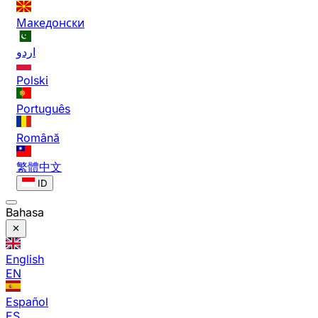
Македонски
اردو
Polski
Português
Română
繁體中文
ID
Bahasa
English
EN
Español
ES