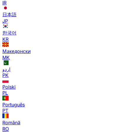
IR
日本語
JP
한국어
KR
Македонски
MK
اردو
PK
Polski
PL
Português
PT
Română
RO