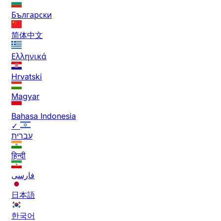
Български
简体中文
Ελληνικά
Hrvatski
Magyar
Bahasa Indonesia
✓
עברית
हिन्दी
فارسی
日本語
한국어