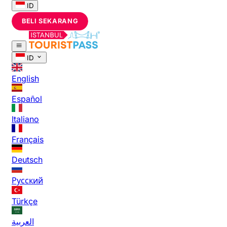
ID
BELI SEKARANG
ID
English
Español
Italiano
Français
Deutsch
Русский
Türkçe
العربية