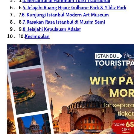
6.
5. Jelajahi Ruang Hijau: Gulhane Park & Yıldız Park
7.
6. Kunjungi Istanbul Modern Art Museum
8.
7. Rasakan Rasa Istanbul di Musim Semi
9.
8. Jelajahi Kepulauan Adalar
10.
Kesimpulan