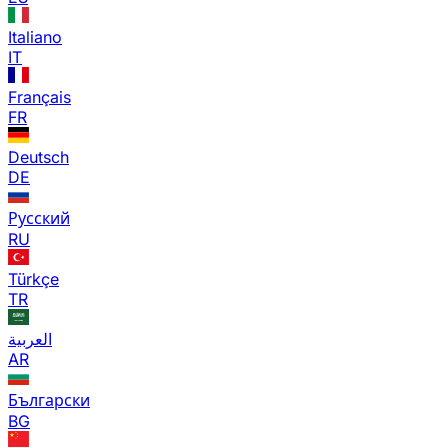
Italiano
IT
Français
FR
Deutsch
DE
Русский
RU
Türkçe
TR
العربية
AR
Български
BG