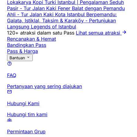
Lokakarya Kopi Turki Istanbul | Pengalaman Seduh
Pasir
-
Tur Jalan Kaki Fener Balat dengan Pemandu
Ahli
-
Tur Jalan Kaki Kota Istanbul Berpemandu:
Galata, Istiklal, Taksim & Karaköy
-
Pertunjukan
Langsung Legends of Istanbul
120+ atraksi dalam satu Pass
Lihat semua atraksi
Rencanakan & Hemat
Bandingkan Pass
Pass & Harga
Bantuan
FAQ
Pertanyaan yang sering diajukan
Hubungi Kami
Hubungi tim kami
Permintaan Grup