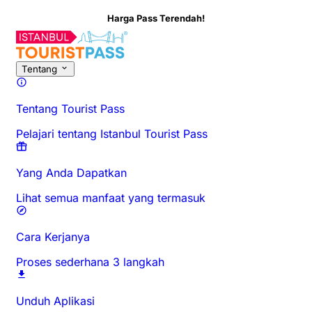
Harga Pass Terendah!
Tentang Aktivitas Ini
Ikhtisar
Waktu & Durasi
Tentang
Ketahui 
Tentang
Tentang Tourist Pass
Pelajari tentang Istanbul Tourist Pass
Yang Anda Dapatkan
Lihat semua manfaat yang termasuk
Cara Kerjanya
Proses sederhana 3 langkah
Unduh Aplikasi