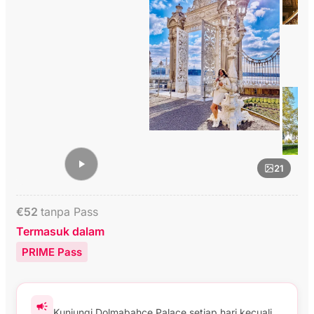
21
€
52
tanpa Pass
Termasuk dalam
PRIME Pass
Kunjungi Dolmabahce Palace setiap hari kecuali