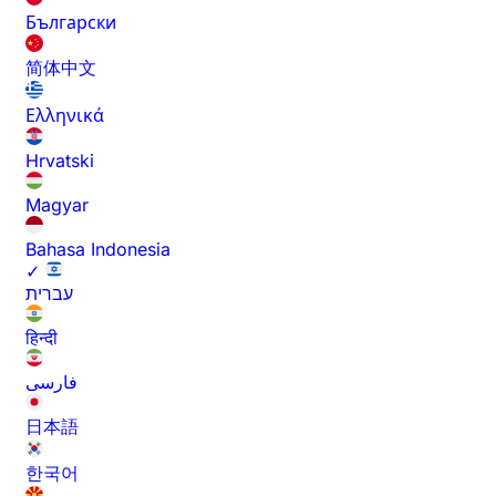
Български
简体中文
Ελληνικά
Hrvatski
Magyar
Bahasa Indonesia
✓
עברית
हिन्दी
فارسی
日本語
한국어