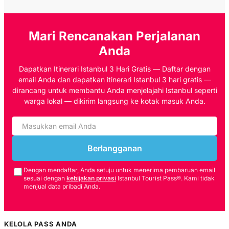
Mari Rencanakan Perjalanan
Anda
Dapatkan Itinerari Istanbul 3 Hari Gratis — Daftar dengan
email Anda dan dapatkan itinerari Istanbul 3 hari gratis —
dirancang untuk membantu Anda menjelajahi Istanbul seperti
warga lokal — dikirim langsung ke kotak masuk Anda.
Berlangganan
Dengan mendaftar, Anda setuju untuk menerima pembaruan email
sesuai dengan
kebijakan privasi
Istanbul Tourist Pass®. Kami tidak
menjual data pribadi Anda.
KELOLA PASS ANDA