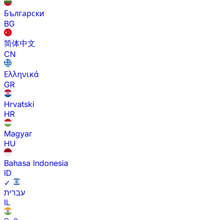
Български
BG
简体中文
CN
Ελληνικά
GR
Hrvatski
HR
Magyar
HU
Bahasa Indonesia
ID
✓
עברית
IL