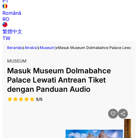
PT
Română
RO
繁體中文
TW
Beranda
Atraksi
Museum
Masuk Museum Dolmabahce Palace Lewati An
MUSEUM
Masuk Museum Dolmabahce
Palace Lewati Antrean Tiket
dengan Panduan Audio
5/5