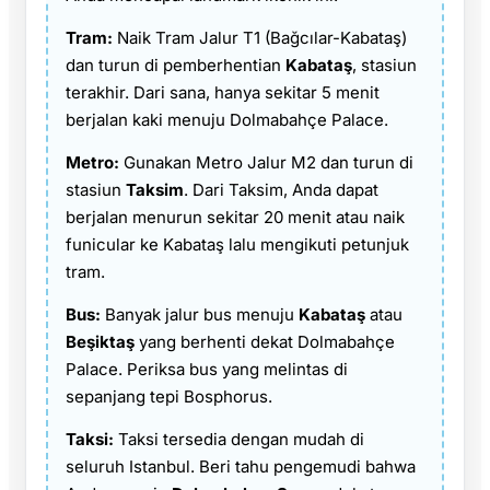
Tram:
Naik Tram Jalur T1 (Bağcılar-Kabataş)
dan turun di pemberhentian
Kabataş
, stasiun
terakhir. Dari sana, hanya sekitar 5 menit
berjalan kaki menuju Dolmabahçe Palace.
Metro:
Gunakan Metro Jalur M2 dan turun di
stasiun
Taksim
. Dari Taksim, Anda dapat
berjalan menurun sekitar 20 menit atau naik
funicular ke Kabataş lalu mengikuti petunjuk
tram.
Bus:
Banyak jalur bus menuju
Kabataş
atau
Beşiktaş
yang berhenti dekat Dolmabahçe
Palace. Periksa bus yang melintas di
sepanjang tepi Bosphorus.
Taksi:
Taksi tersedia dengan mudah di
seluruh Istanbul. Beri tahu pengemudi bahwa