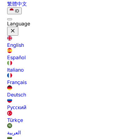
繁體中文
ID
Language
English
Español
Italiano
Français
Deutsch
Русский
Türkçe
العربية