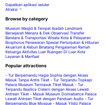
Dapatkan aplikasi seluler
Atraksi
Browse by category
Museum
Masjid & Tempat Ibadah
Landmark
Bersejarah
Menara & Dek Observasi
Transfer
Bandara & Transportasi
Wisata Kota & Pelayaran
Bosphorus
Penawaran Spesial
Pertunjukan & Hiburan
Akuarium & Kebun Binatang
Pengalaman
Ramah
Keluarga
Aktivitas Luar Ruangan
Di Luar Kota
Layanan & Manfaat
Popular attractions
-
Tur Berpemandu Hagia Sophia dengan Akses
Masuk Tanpa Antre Tiket
-
Tur Terpandu Topkapi
Palace Museum Termasuk Tiket Masuk
-
Tur
Terpandu Basilica Cistern dengan Akses Lewati
Antrean Tiket
-
Masuk Museum Dolmabahce Palace
Lewati Antrean Tiket dengan Panduan Audio
-
Tur
Berpemandu Blue Mosque
-
Masuk Yildiz Palace