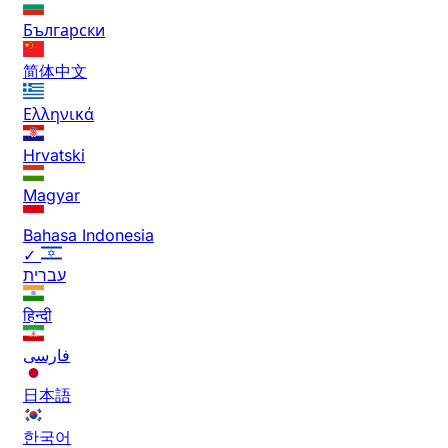
Български
简体中文
Ελληνικά
Hrvatski
Magyar
Bahasa Indonesia
✓
עברית
हिन्दी
فارسی
日本語
한국어