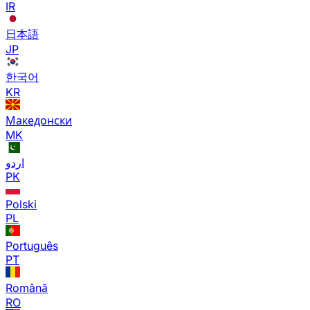
IR
日本語
JP
한국어
KR
Македонски
MK
اردو
PK
Polski
PL
Português
PT
Română
RO