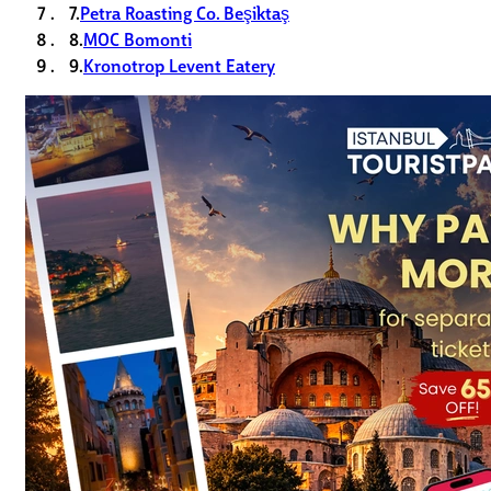
7.
Petra Roasting Co. Beşiktaş
8.
MOC Bomonti
9.
Kronotrop Levent Eatery