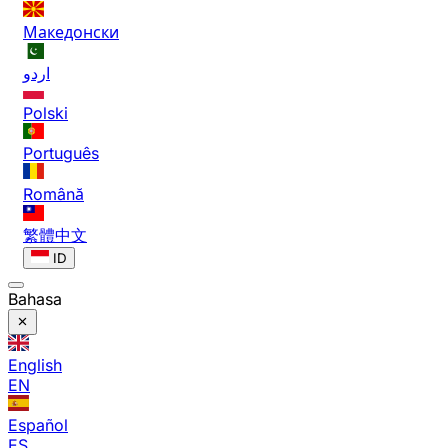
Македонски
اردو
Polski
Português
Română
繁體中文
ID
Bahasa
English
EN
Español
ES