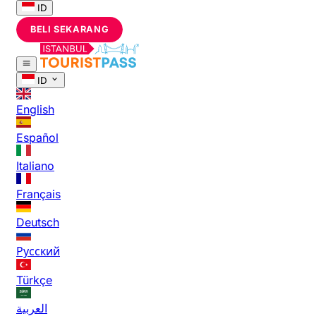
ID
BELI SEKARANG
ID
English
Español
Italiano
Français
Deutsch
Русский
Türkçe
العربية