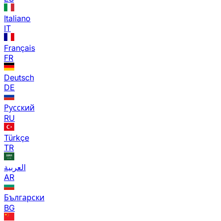
Italiano
IT
Français
FR
Deutsch
DE
Русский
RU
Türkçe
TR
العربية
AR
Български
BG