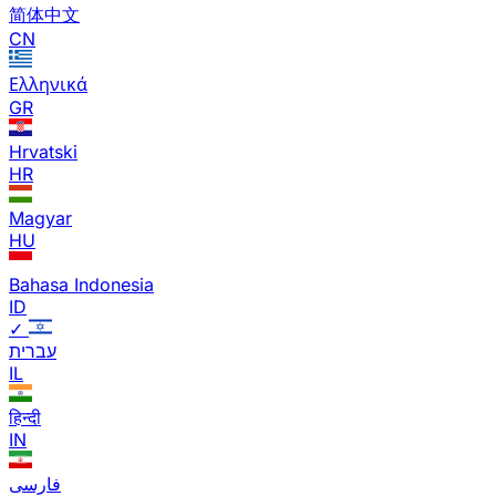
简体中文
CN
Ελληνικά
GR
Hrvatski
HR
Magyar
HU
Bahasa Indonesia
ID
✓
עברית
IL
हिन्दी
IN
فارسی