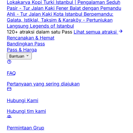
Lokakarya Kopi Turki Istanbul | Pengalaman Seduh
Pasir
-
Tur Jalan Kaki Fener Balat dengan Pemandu
Ahli
-
Tur Jalan Kaki Kota Istanbul Berpemandu:
Galata, Istiklal, Taksim & Karaköy
-
Pertunjukan
Langsung Legends of Istanbul
120+ atraksi dalam satu Pass
Lihat semua atraksi
Rencanakan & Hemat
Bandingkan Pass
Pass & Harga
Bantuan
FAQ
Pertanyaan yang sering diajukan
Hubungi Kami
Hubungi tim kami
Permintaan Grup