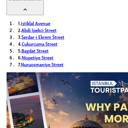
expand_less
1.
Istiklal Avenue
2.
Abdi Ipekci Street
3.
Serdar-i Ekrem Street
4.
Cukurcuma Street
5.
Bagdat Street
6.
Nispetiye Street
7.
Nuruosmaniye Street