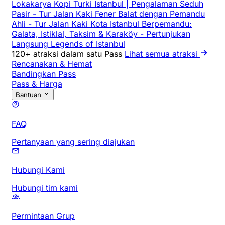
Lokakarya Kopi Turki Istanbul | Pengalaman Seduh
Pasir
-
Tur Jalan Kaki Fener Balat dengan Pemandu
Ahli
-
Tur Jalan Kaki Kota Istanbul Berpemandu:
Galata, Istiklal, Taksim & Karaköy
-
Pertunjukan
Langsung Legends of Istanbul
120+ atraksi dalam satu Pass
Lihat semua atraksi
Rencanakan & Hemat
Bandingkan Pass
Pass & Harga
Bantuan
FAQ
Pertanyaan yang sering diajukan
Hubungi Kami
Hubungi tim kami
Permintaan Grup