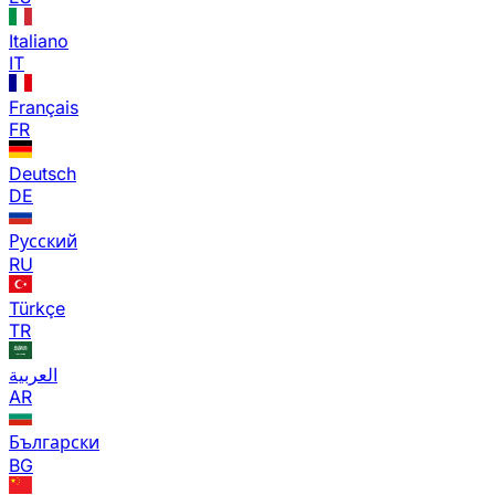
Italiano
IT
Français
FR
Deutsch
DE
Русский
RU
Türkçe
TR
العربية
AR
Български
BG