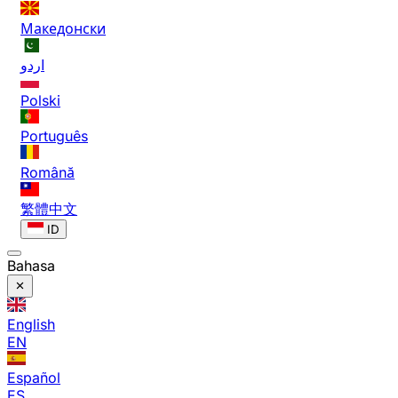
Македонски
اردو
Polski
Português
Română
繁體中文
ID
Bahasa
English
EN
Español
ES