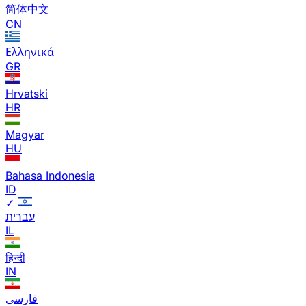
简体中文
CN
Ελληνικά
GR
Hrvatski
HR
Magyar
HU
Bahasa Indonesia
ID
✓
עברית
IL
हिन्दी
IN
فارسی