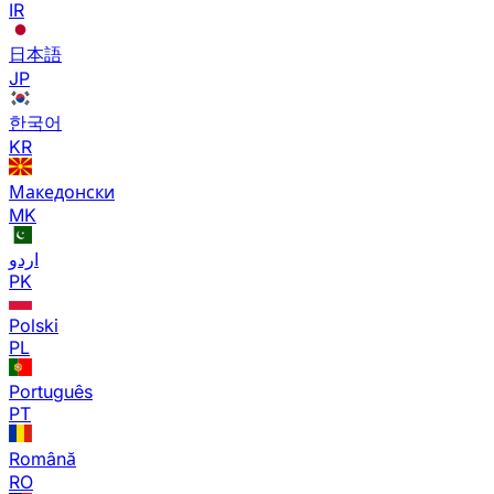
IR
日本語
JP
한국어
KR
Македонски
MK
اردو
PK
Polski
PL
Português
PT
Română
RO