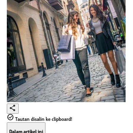
share
check_circle
Tautan disalin ke clipboard!
Dalam artikel ini