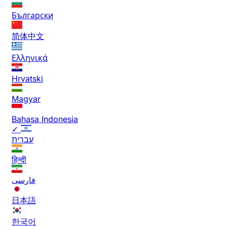
Български
简体中文
Ελληνικά
Hrvatski
Magyar
Bahasa Indonesia
✓
עברית
हिन्दी
فارسی
日本語
한국어