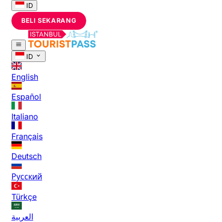
ID
BELI SEKARANG
ID
English
Español
Italiano
Français
Deutsch
Русский
Türkçe
العربية