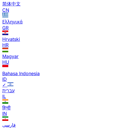
简体中文
CN
Ελληνικά
GR
Hrvatski
HR
Magyar
HU
Bahasa Indonesia
ID
✓
עברית
IL
हिन्दी
IN
فارسی