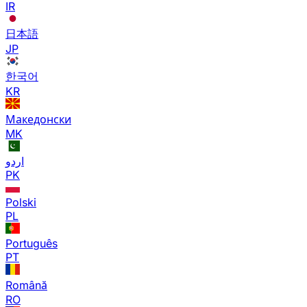
IR
日本語
JP
한국어
KR
Македонски
MK
اردو
PK
Polski
PL
Português
PT
Română
RO