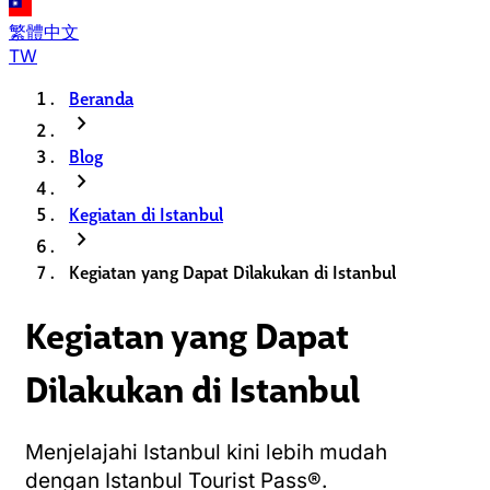
繁體中文
TW
Beranda
chevron_right
Blog
chevron_right
Kegiatan di Istanbul
chevron_right
Kegiatan yang Dapat Dilakukan di Istanbul
Kegiatan yang Dapat
Dilakukan di Istanbul
Menjelajahi Istanbul kini lebih mudah
dengan Istanbul Tourist Pass®.