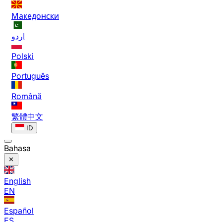
Македонски
اردو
Polski
Português
Română
繁體中文
ID
Bahasa
English
EN
Español
ES