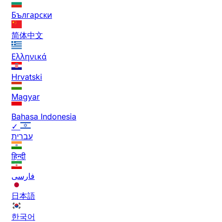
Български
简体中文
Ελληνικά
Hrvatski
Magyar
Bahasa Indonesia
✓
עברית
हिन्दी
فارسی
日本語
한국어