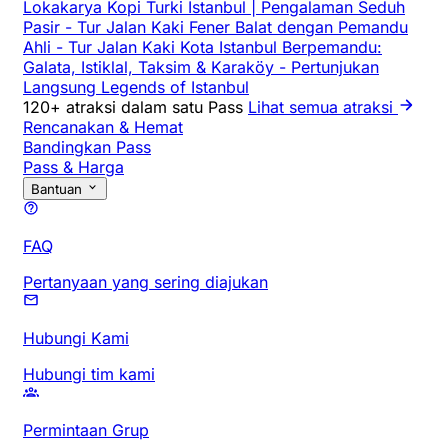
Lokakarya Kopi Turki Istanbul | Pengalaman Seduh
Pasir
-
Tur Jalan Kaki Fener Balat dengan Pemandu
Ahli
-
Tur Jalan Kaki Kota Istanbul Berpemandu:
Galata, Istiklal, Taksim & Karaköy
-
Pertunjukan
Langsung Legends of Istanbul
120+ atraksi dalam satu Pass
Lihat semua atraksi
Rencanakan & Hemat
Bandingkan Pass
Pass & Harga
Bantuan
FAQ
Pertanyaan yang sering diajukan
Hubungi Kami
Hubungi tim kami
Permintaan Grup