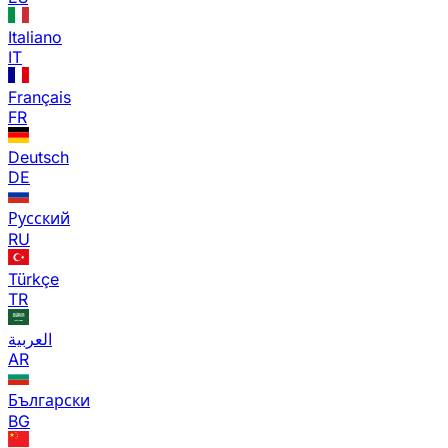
Italiano
IT
Français
FR
Deutsch
DE
Русский
RU
Türkçe
TR
العربية
AR
Български
BG