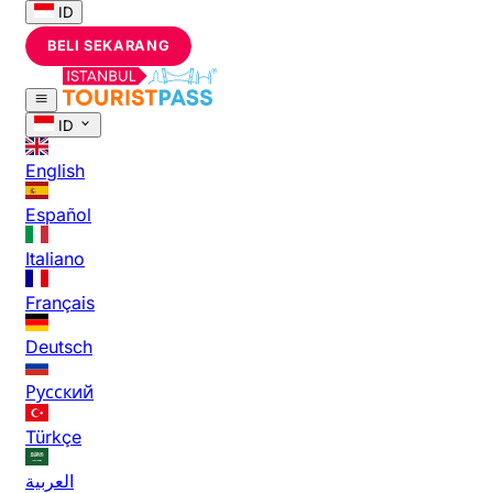
ID
BELI SEKARANG
ID
English
Español
Italiano
Français
Deutsch
Русский
Türkçe
العربية