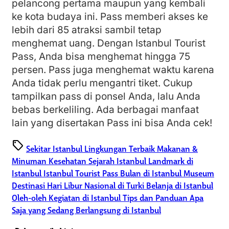
pelancong pertama maupun yang kembali
ke kota budaya ini. Pass memberi akses ke
lebih dari 85 atraksi sambil tetap
menghemat uang. Dengan Istanbul Tourist
Pass, Anda bisa menghemat hingga 75
persen. Pass juga menghemat waktu karena
Anda tidak perlu mengantri tiket. Cukup
tampilkan pass di ponsel Anda, lalu Anda
bebas berkeliling. Ada berbagai manfaat
lain yang disertakan Pass ini bisa Anda cek!
sell
Sekitar Istanbul
Lingkungan Terbaik
Makanan &
Minuman
Kesehatan
Sejarah Istanbul
Landmark di
Istanbul
Istanbul Tourist Pass
Bulan di Istanbul
Museum
Destinasi
Hari Libur Nasional di Turki
Belanja di Istanbul
Oleh-oleh
Kegiatan di Istanbul
Tips dan Panduan
Apa
Saja yang Sedang Berlangsung di Istanbul