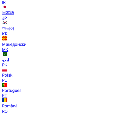
IR
日本語
JP
한국어
KR
Македонски
MK
اردو
PK
Polski
PL
Português
PT
Română
RO