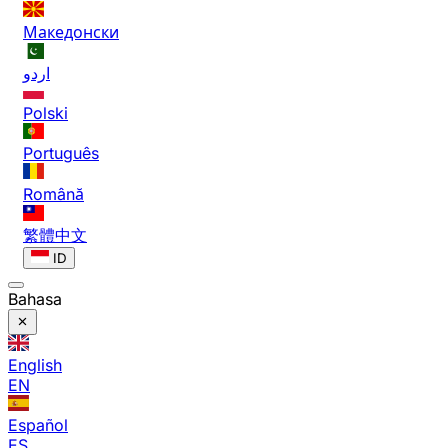
Македонски
اردو
Polski
Português
Română
繁體中文
ID
Bahasa
English
EN
Español
ES