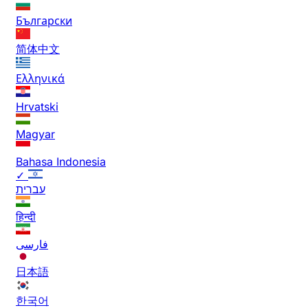
Български
简体中文
Ελληνικά
Hrvatski
Magyar
Bahasa Indonesia
✓
עברית
हिन्दी
فارسی
日本語
한국어