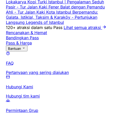
Lokakarya Kopi Turki Istanbul | Pengalaman Seduh
Pasir
-
Tur Jalan Kaki Fener Balat dengan Pemandu
Ahli
-
Tur Jalan Kaki Kota Istanbul Berpemandu:
Galata, Istiklal, Taksim & Karaköy
-
Pertunjukan
Langsung Legends of Istanbul
120+ atraksi dalam satu Pass
Lihat semua atraksi
Rencanakan & Hemat
Bandingkan Pass
Pass & Harga
Bantuan
FAQ
Pertanyaan yang sering diajukan
Hubungi Kami
Hubungi tim kami
Permintaan Grup