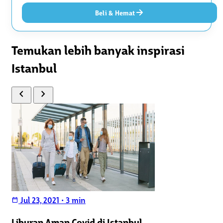
Beli & Hemat
Temukan lebih banyak inspirasi
Istanbul
chevron_left
chevron_right
Jul 23, 2021
•
3 min
calendar_today
Liburan Aman Covid di Istanbul