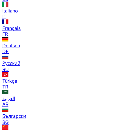
Italiano
IT
Français
FR
Deutsch
DE
Русский
RU
Türkçe
TR
العربية
AR
Български
BG