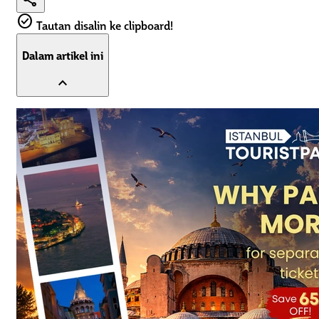
check_circle
Tautan disalin ke clipboard!
Dalam artikel ini
expand_less