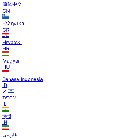
简体中文
CN
Ελληνικά
GR
Hrvatski
HR
Magyar
HU
Bahasa Indonesia
ID
✓
עברית
IL
हिन्दी
IN
فارسی