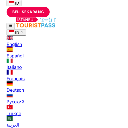
ID
BELI SEKARANG
ID
English
Español
Italiano
Français
Deutsch
Русский
Türkçe
العربية