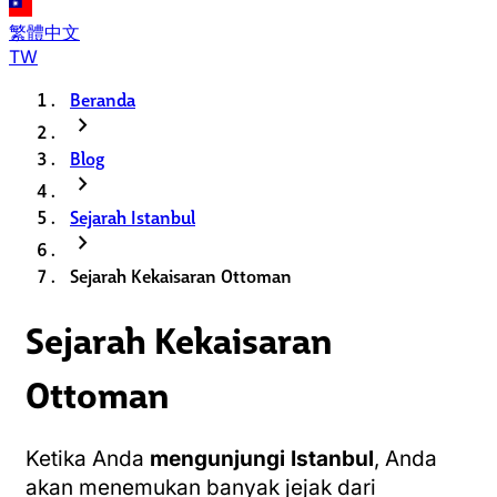
繁體中文
TW
Beranda
chevron_right
Blog
chevron_right
Sejarah Istanbul
chevron_right
Sejarah Kekaisaran Ottoman
Sejarah Kekaisaran
Ottoman
Ketika Anda
mengunjungi Istanbul
, Anda
akan menemukan banyak jejak dari