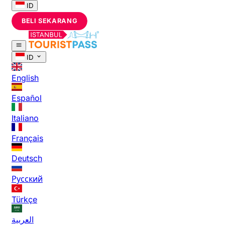
ID
BELI SEKARANG
ID
English
Español
Italiano
Français
Deutsch
Русский
Türkçe
العربية