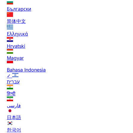
Български
简体中文
Ελληνικά
Hrvatski
Magyar
Bahasa Indonesia
✓
עברית
हिन्दी
فارسی
日本語
한국어