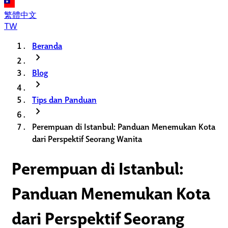
繁體中文
TW
Beranda
chevron_right
Blog
chevron_right
Tips dan Panduan
chevron_right
Perempuan di Istanbul: Panduan Menemukan Kota
dari Perspektif Seorang Wanita
Perempuan di Istanbul:
Panduan Menemukan Kota
dari Perspektif Seorang