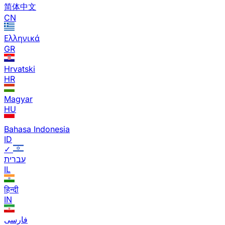
简体中文
CN
Ελληνικά
GR
Hrvatski
HR
Magyar
HU
Bahasa Indonesia
ID
✓
עברית
IL
हिन्दी
IN
فارسی