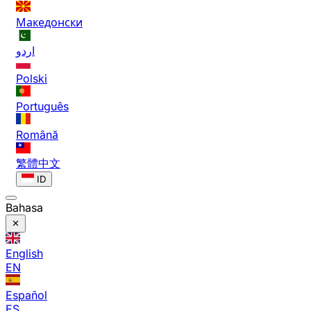
Македонски
اردو
Polski
Português
Română
繁體中文
ID
Bahasa
English
EN
Español
ES