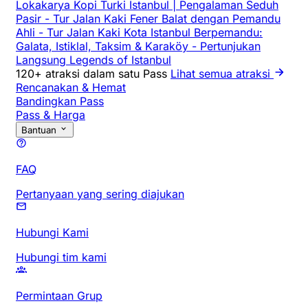
Lokakarya Kopi Turki Istanbul | Pengalaman Seduh
Pasir
-
Tur Jalan Kaki Fener Balat dengan Pemandu
Ahli
-
Tur Jalan Kaki Kota Istanbul Berpemandu:
Galata, Istiklal, Taksim & Karaköy
-
Pertunjukan
Langsung Legends of Istanbul
120+ atraksi dalam satu Pass
Lihat semua atraksi
Rencanakan & Hemat
Bandingkan Pass
Pass & Harga
Bantuan
FAQ
Pertanyaan yang sering diajukan
Hubungi Kami
Hubungi tim kami
Permintaan Grup