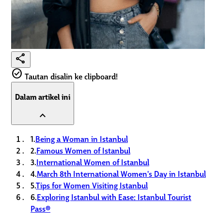
share
check_circle
Tautan disalin ke clipboard!
Dalam artikel ini
expand_less
1.
Being a Woman in Istanbul
2.
Famous Women of Istanbul
3.
International Women of Istanbul
4.
March 8th International Women's Day in Istanbul
5.
Tips for Women Visiting Istanbul
6.
Exploring Istanbul with Ease: Istanbul Tourist
Pass®