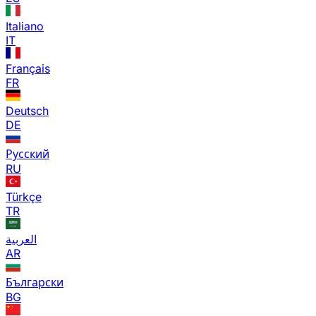
Italiano
IT
Français
FR
Deutsch
DE
Русский
RU
Türkçe
TR
العربية
AR
Български
BG