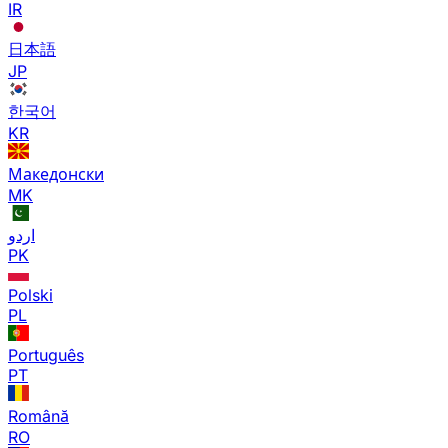
IR
日本語
JP
한국어
KR
Македонски
MK
اردو
PK
Polski
PL
Português
PT
Română
RO