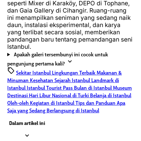
seperti Mixer di Karaköy, DEPO di Tophane,
dan Gaia Gallery di Cihangir. Ruang-ruang
ini menampilkan seniman yang sedang naik
daun, instalasi eksperimental, dan karya
yang terlibat secara sosial, memberikan
pandangan baru tentang pemandangan seni
Istanbul.
Apakah galeri tersembunyi ini cocok untuk
expand_more
pengunjung pertama kali?
sell
Sekitar Istanbul
Lingkungan Terbaik
Makanan &
Minuman
Kesehatan
Sejarah Istanbul
Landmark di
Istanbul
Istanbul Tourist Pass
Bulan di Istanbul
Museum
Destinasi
Hari Libur Nasional di Turki
Belanja di Istanbul
Oleh-oleh
Kegiatan di Istanbul
Tips dan Panduan
Apa
Saja yang Sedang Berlangsung di Istanbul
Dalam artikel ini
expand_less