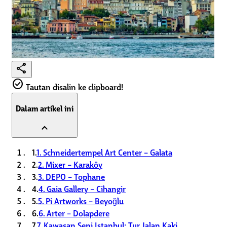
share
check_circle
Tautan disalin ke clipboard!
Dalam artikel ini
expand_less
1.
1. Schneidertempel Art Center – Galata
2.
2. Mixer – Karaköy
3.
3. DEPO – Tophane
4.
4. Gaia Gallery – Cihangir
5.
5. Pi Artworks – Beyoğlu
6.
6. Arter – Dolapdere
7.
7. Kawasan Seni Istanbul: Tur Jalan Kaki