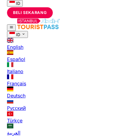
ID
BELI SEKARANG
ID
English
Español
Italiano
Français
Deutsch
Русский
Türkçe
العربية