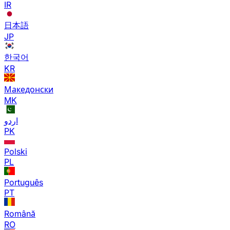
IR
日本語
JP
한국어
KR
Македонски
MK
اردو
PK
Polski
PL
Português
PT
Română
RO