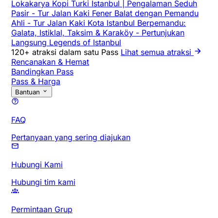
Lokakarya Kopi Turki Istanbul | Pengalaman Seduh
Pasir
-
Tur Jalan Kaki Fener Balat dengan Pemandu
Ahli
-
Tur Jalan Kaki Kota Istanbul Berpemandu:
Galata, Istiklal, Taksim & Karaköy
-
Pertunjukan
Langsung Legends of Istanbul
120+ atraksi dalam satu Pass
Lihat semua atraksi
Rencanakan & Hemat
Bandingkan Pass
Pass & Harga
Bantuan
FAQ
Pertanyaan yang sering diajukan
Hubungi Kami
Hubungi tim kami
Permintaan Grup