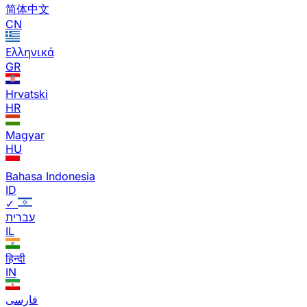
简体中文
CN
Ελληνικά
GR
Hrvatski
HR
Magyar
HU
Bahasa Indonesia
ID
✓
עברית
IL
हिन्दी
IN
فارسی