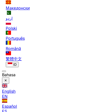
Македонски
اردو
Polski
Português
Română
繁體中文
ID
Bahasa
English
EN
Español
ES