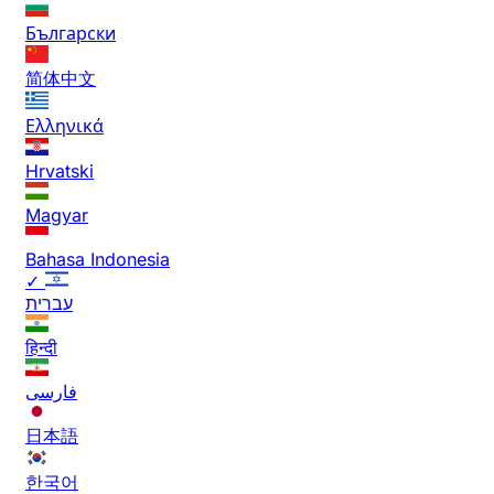
Български
简体中文
Ελληνικά
Hrvatski
Magyar
Bahasa Indonesia
✓
עברית
हिन्दी
فارسی
日本語
한국어