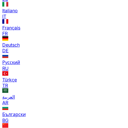
Italiano
IT
Français
FR
Deutsch
DE
Русский
RU
Türkçe
TR
العربية
AR
Български
BG