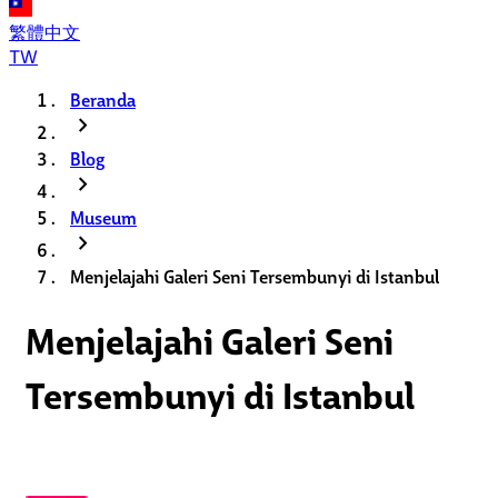
繁體中文
TW
Beranda
chevron_right
Blog
chevron_right
Museum
chevron_right
Menjelajahi Galeri Seni Tersembunyi di Istanbul
Menjelajahi Galeri Seni
Tersembunyi di Istanbul