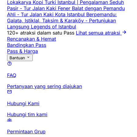
Lokakarya Kopi Turki Istanbul | Pengalaman Seduh
Pasir
-
Tur Jalan Kaki Fener Balat dengan Pemandu
Ahli
-
Tur Jalan Kaki Kota Istanbul Berpemandu:
Galata, Istiklal, Taksim & Karaköy
-
Pertunjukan
Langsung Legends of Istanbul
120+ atraksi dalam satu Pass
Lihat semua atraksi
Rencanakan & Hemat
Bandingkan Pass
Pass & Harga
Bantuan
FAQ
Pertanyaan yang sering diajukan
Hubungi Kami
Hubungi tim kami
Permintaan Grup