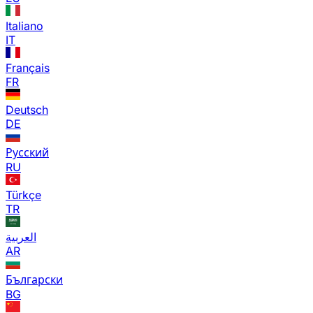
Italiano
IT
Français
FR
Deutsch
DE
Русский
RU
Türkçe
TR
العربية
AR
Български
BG