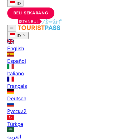
ID
BELI SEKARANG
ID
English
Español
Italiano
Français
Deutsch
Русский
Türkçe
العربية