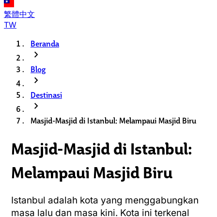
繁體中文
TW
Beranda
chevron_right
Blog
chevron_right
Destinasi
chevron_right
Masjid-Masjid di Istanbul: Melampaui Masjid Biru
Masjid-Masjid di Istanbul:
Melampaui Masjid Biru
Istanbul adalah kota yang menggabungkan
masa lalu dan masa kini. Kota ini terkenal