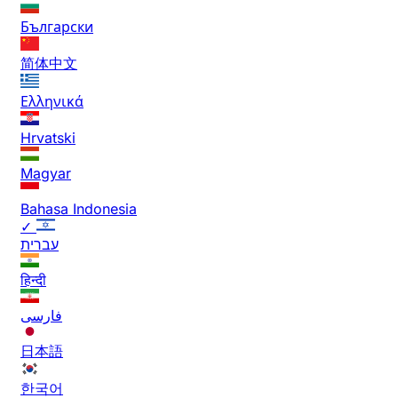
Български
简体中文
Ελληνικά
Hrvatski
Magyar
Bahasa Indonesia
✓
עברית
हिन्दी
فارسی
日本語
한국어