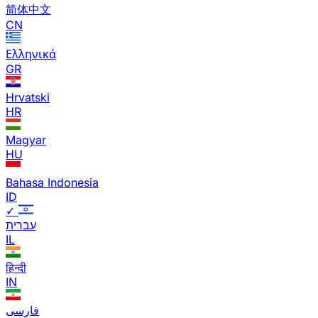
简体中文
CN
Ελληνικά
GR
Hrvatski
HR
Magyar
HU
Bahasa Indonesia
ID
✓
עברית
IL
हिन्दी
IN
فارسی