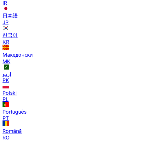
IR
日本語
JP
한국어
KR
Македонски
MK
اردو
PK
Polski
PL
Português
PT
Română
RO