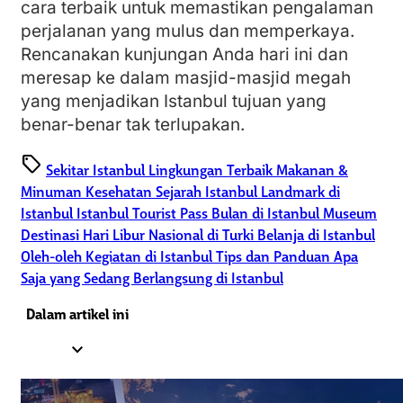
cara terbaik untuk memastikan pengalaman
perjalanan yang mulus dan memperkaya.
Rencanakan kunjungan Anda hari ini dan
meresap ke dalam masjid-masjid megah
yang menjadikan Istanbul tujuan yang
benar-benar tak terlupakan.
sell
Sekitar Istanbul
Lingkungan Terbaik
Makanan &
Minuman
Kesehatan
Sejarah Istanbul
Landmark di
Istanbul
Istanbul Tourist Pass
Bulan di Istanbul
Museum
Destinasi
Hari Libur Nasional di Turki
Belanja di Istanbul
Oleh-oleh
Kegiatan di Istanbul
Tips dan Panduan
Apa
Saja yang Sedang Berlangsung di Istanbul
Dalam artikel ini
expand_less
1.
1. Masjid Süleymaniye