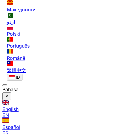
Македонски
اردو
Polski
Português
Română
繁體中文
ID
Bahasa
English
EN
Español
ES