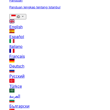
Panduan
Panduan lengkap tentang Istanbul
ID
English
Español
Italiano
Français
Deutsch
Русский
Türkçe
العربية
Български