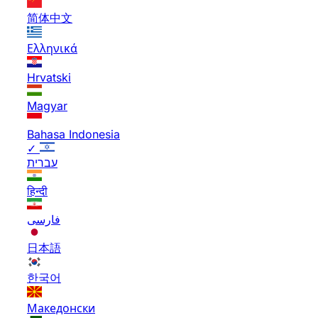
简体中文
Ελληνικά
Hrvatski
Magyar
Bahasa Indonesia
✓
עברית
हिन्दी
فارسی
日本語
한국어
Македонски