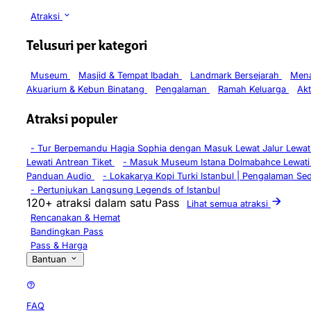
Atraksi
Telusuri per kategori
Museum
Masjid & Tempat Ibadah
Landmark Bersejarah
Mena
Akuarium & Kebun Binatang
Pengalaman
Ramah Keluarga
Akt
Atraksi populer
-
Tur Berpemandu Hagia Sophia dengan Masuk Lewat Jalur Lewati
Lewati Antrean Tiket
-
Masuk Museum Istana Dolmabahce Lewati
Panduan Audio
-
Lokakarya Kopi Turki Istanbul | Pengalaman Se
-
Pertunjukan Langsung Legends of Istanbul
120+ atraksi dalam satu Pass
Lihat semua atraksi
Rencanakan & Hemat
Bandingkan Pass
Pass & Harga
Bantuan
FAQ