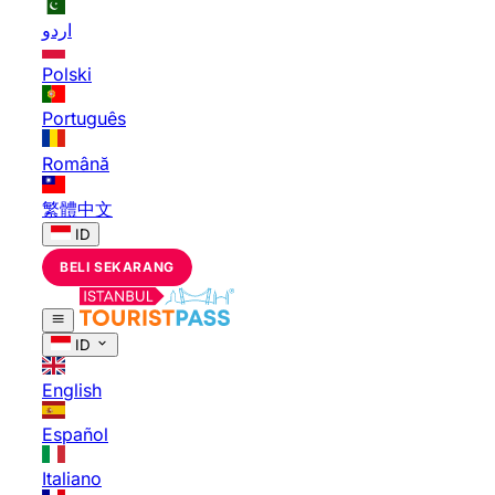
اردو
Polski
Português
Română
繁體中文
ID
BELI SEKARANG
ID
English
Español
Italiano