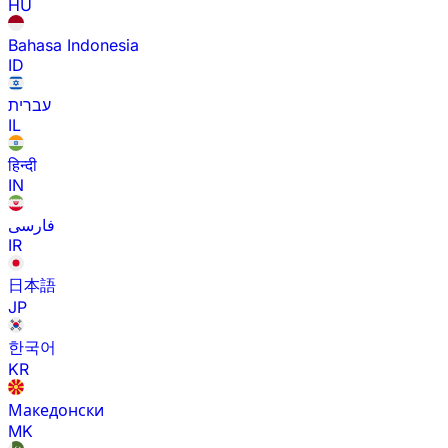
HU
Bahasa Indonesia
ID
עברית
IL
हिन्दी
IN
فارسی
IR
日本語
JP
한국어
KR
Македонски
MK