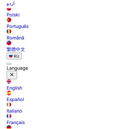
اردو
Polski
Português
Română
繁體中文
RU
Language
English
Español
Italiano
Français