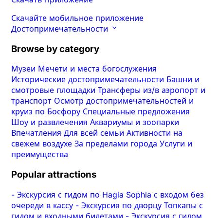
Скачайте мобильное приложение
Достопримечательности
Browse by category
Музеи
Мечети и места богослужения
Исторические достопримечательности
Башни и
смотровые площадки
Трансферы из/в аэропорт и
транспорт
Осмотр достопримечательностей и
круиз по Босфору
Специальные предложения
Шоу и развлечения
Аквариумы и зоопарки
Впечатления
Для всей семьи
Активности на
свежем воздухе
За пределами города
Услуги и
преимущества
Popular attractions
-
Экскурсия с гидом по Hagia Sophia с входом без
очереди в кассу
-
Экскурсия по дворцу Топкапы с
гидом и входными билетами
-
Экскурсия с гидом