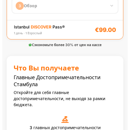
Взрослый
−
1
+
Обзор
3
€99.00 / человек
€99.00
1 день
(Взрослый)
x
1
Ребёнок
(5-12)
−
0
+
€89.00 / человек
ⓘ
€10.00
Плата за мгновенный доступ
Istanbul
DISCOVER
Pass
®
€99.00
1 день · 1 Взрослый
€99.00
Итого по заказу
Сэкономьте более 30% от цен на кассе
Продолжить →
Что Вы получаете
100+ достопримечательностей и активн
Главные Достопримечательности
Стамбула
Откройте для себя главные
Вход в Yildiz Palace без очереди с аудиогидом
достопримечательности, не выходя за рамки
бюджета.
Живое шоу «Legends of Istanbul»
3 главных достопримечательности