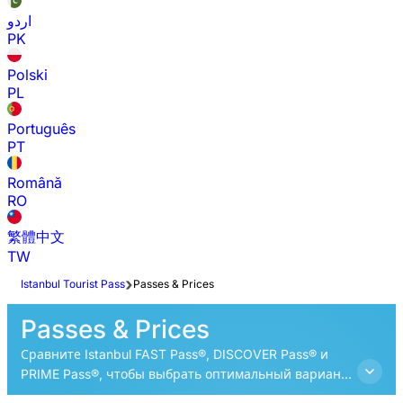
اردو
PK
Polski
PL
Português
PT
Română
RO
繁體中文
TW
Istanbul Tourist Pass
Passes & Prices
Passes & Prices
Сравните Istanbul FAST Pass®, DISCOVER Pass® и
PRIME Pass®, чтобы выбрать оптимальный вариант
для Вашей поездки и открыть для себя лучшие