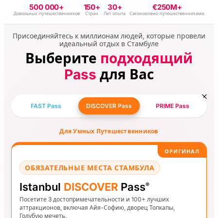
достопримечательности Стамбула в удобном для Вас
500 000+
150+
30+
€250M+
Довольных путешественников
Стран
Лет опыта
Сэкономлено путешественниками
темпе.
Присоединяйтесь к миллионам людей, которые провели
идеальный отдых в Стамбуле
Выберите
подходящий
Pass
для Вас
FAST Pass
DISCOVER Pass
PRIME Pass
Для Умных Путешественников
ОРИГИНАЛ
ОБЯЗАТЕЛЬНЫЕ МЕСТА СТАМБУЛА
Istanbul
DISCOVER
Pass
®
Посетите 3 достопримечательности и 100+ лучших
аттракционов, включая Айя-Софию, дворец Топкапы,
Голубую мечеть.