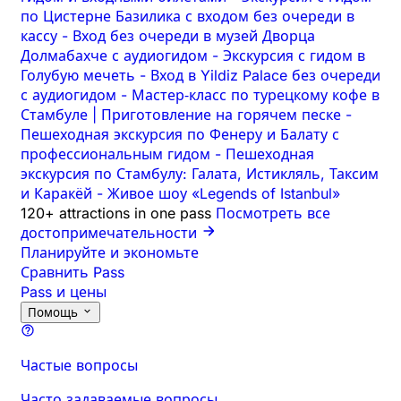
по Цистерне Базилика с входом без очереди в
кассу
-
Вход без очереди в музей Дворца
Долмабахче с аудиогидом
-
Экскурсия с гидом в
Голубую мечеть
-
Вход в Yildiz Palace без очереди
с аудиогидом
-
Мастер‑класс по турецкому кофе в
Стамбуле | Приготовление на горячем песке
-
Пешеходная экскурсия по Фенеру и Балату с
профессиональным гидом
-
Пешеходная
экскурсия по Стамбулу: Галата, Истикляль, Таксим
и Каракёй
-
Живое шоу «Legends of Istanbul»
120+ attractions in one pass
Посмотреть все
достопримечательности
Планируйте и экономьте
Сравнить Pass
Pass и цены
Помощь
Частые вопросы
Часто задаваемые вопросы