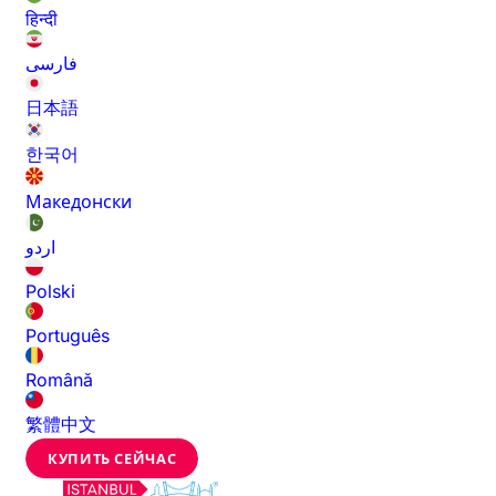
हिन्दी
فارسی
日本語
한국어
Македонски
اردو
Polski
Português
Română
繁體中文
КУПИТЬ СЕЙЧАС