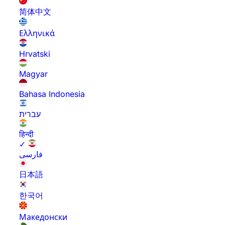
简体中文
Ελληνικά
Hrvatski
Magyar
Bahasa Indonesia
עברית
हिन्दी
✓
فارسی
日本語
한국어
Македонски