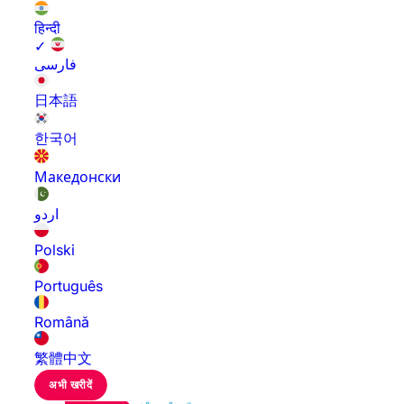
हिन्दी
✓
فارسی
日本語
한국어
Македонски
اردو
Polski
Português
Română
繁體中文
अभी खरीदें