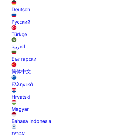
Deutsch
Русский
Türkçe
العربية
Български
简体中文
Ελληνικά
Hrvatski
Magyar
Bahasa Indonesia
עברית