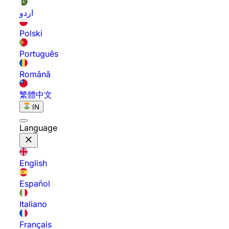
اردو
Polski
Português
Română
繁體中文
IN
Language
English
Español
Italiano
Français