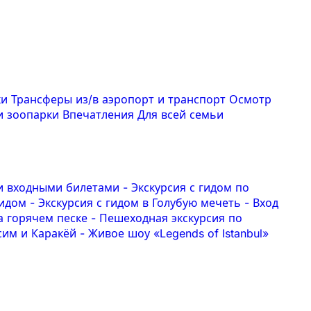
ки
Трансферы из/в аэропорт и транспорт
Осмотр
и зоопарки
Впечатления
Для всей семьи
 и входными билетами
-
Экскурсия с гидом по
гидом
-
Экскурсия с гидом в Голубую мечеть
-
Вход
на горячем песке
-
Пешеходная экскурсия по
ксим и Каракёй
-
Живое шоу «Legends of Istanbul»