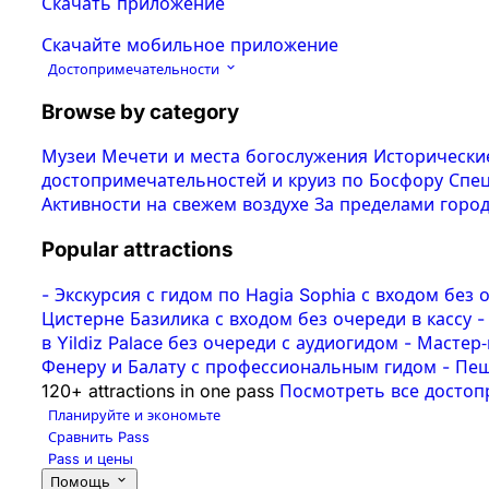
Скачать приложение
Скачайте мобильное приложение
Достопримечательности
Browse by category
Музеи
Мечети и места богослужения
Исторически
достопримечательностей и круиз по Босфору
Спе
Активности на свежем воздухе
За пределами горо
Popular attractions
-
Экскурсия с гидом по Hagia Sophia с входом без 
Цистерне Базилика с входом без очереди в кассу
-
в Yildiz Palace без очереди с аудиогидом
-
Мастер‑
Фенеру и Балату с профессиональным гидом
-
Пеш
120+ attractions in one pass
Посмотреть все досто
Планируйте и экономьте
Сравнить Pass
Pass и цены
Помощь