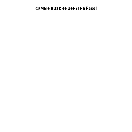
ь
Всё о
Полезно знать перед визитом
Самые низкие цены на Pass!
Часто задаваемые воп