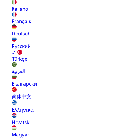
Italiano
Français
Deutsch
Русский
✓
Türkçe
العربية
Български
简体中文
Ελληνικά
Hrvatski
Magyar