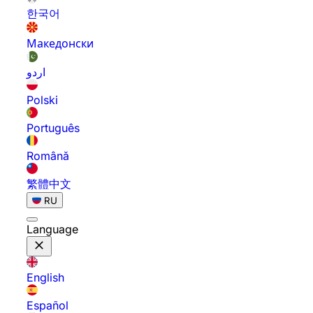
한국어
Македонски
اردو
Polski
Português
Română
繁體中文
RU
Language
English
Español