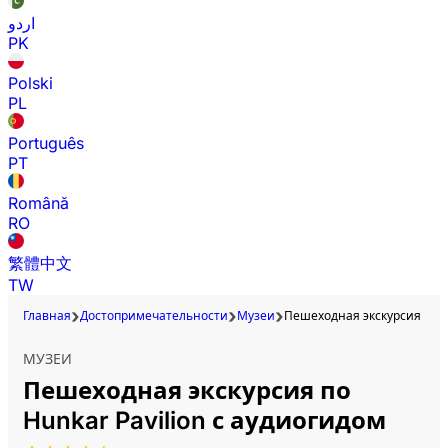
اردو
PK
Polski
PL
Português
PT
Română
RO
繁體中文
TW
Главная
Достопримечательности
Музеи
Пешеходная экскурсия по H
МУЗЕИ
Пешеходная экскурсия по
Hunkar Pavilion с аудиогидом