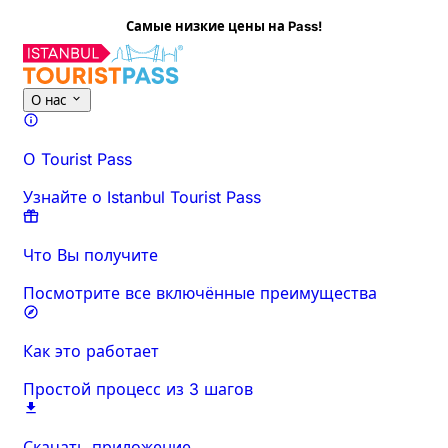
е низкие цены на Pass!
Об этом мероприятии
Обзор
Время и продолжительност
О нас
О Tourist Pass
Узнайте о Istanbul Tourist Pass
Что Вы получите
Посмотрите все включённые преимущества
Как это работает
Простой процесс из 3 шагов
Скачать приложение