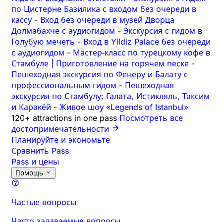
по Цистерне Базилика с входом без очереди в
кассу
-
Вход без очереди в музей Дворца
Долмабахче с аудиогидом
-
Экскурсия с гидом в
Голубую мечеть
-
Вход в Yildiz Palace без очереди
с аудиогидом
-
Мастер‑класс по турецкому кофе в
Стамбуле | Приготовление на горячем песке
-
Пешеходная экскурсия по Фенеру и Балату с
профессиональным гидом
-
Пешеходная
экскурсия по Стамбулу: Галата, Истикляль, Таксим
и Каракёй
-
Живое шоу «Legends of Istanbul»
120+ attractions in one pass
Посмотреть все
достопримечательности
Планируйте и экономьте
Сравнить Pass
Pass и цены
Помощь
Частые вопросы
Часто задаваемые вопросы