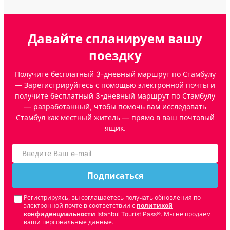
Давайте спланируем вашу
поездку
Получите бесплатный 3-дневный маршрут по Стамбулу
— Зарегистрируйтесь с помощью электронной почты и
получите бесплатный 3-дневный маршрут по Стамбулу
— разработанный, чтобы помочь вам исследовать
Стамбул как местный житель — прямо в ваш почтовый
ящик.
Подписаться
Регистрируясь, вы соглашаетесь получать обновления по
электронной почте в соответствии с
политикой
конфиденциальности
Istanbul Tourist Pass®. Мы не продаём
ваши персональные данные.