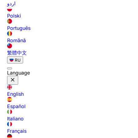
اردو
Polski
Português
Română
繁體中文
RU
Language
English
Español
Italiano
Français