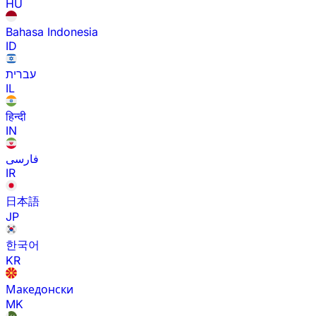
HU
Bahasa Indonesia
ID
עברית
IL
हिन्दी
IN
فارسی
IR
日本語
JP
한국어
KR
Македонски
MK