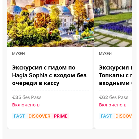
МУЗЕИ
МУЗЕИ
Экскурсия с гидом по
Экскурсия по
Hagia Sophia с входом без
Топкапы с ги
очереди в кассу
входными б
€
35
без Pass
€
62
без Pass
Включено в
Включено в
FAST
DISCOVER
PRIME
FAST
DISCOVER