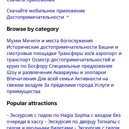
Скачайте мобильное приложение
Достопримечательности
Browse by category
Музеи
Мечети и места богослужения
Исторические достопримечательности
Башни и
смотровые площадки
Трансферы из/в аэропорт и
транспорт
Осмотр достопримечательностей и
круиз по Босфору
Специальные предложения
Шоу и развлечения
Аквариумы и зоопарки
Впечатления
Для всей семьи
Активности на
свежем воздухе
За пределами города
Услуги и
преимущества
Popular attractions
-
Экскурсия с гидом по Hagia Sophia с входом без
очереди в кассу
-
Экскурсия по дворцу Топкапы с
гидом и входными билетами
-
Экскурсия с гидом