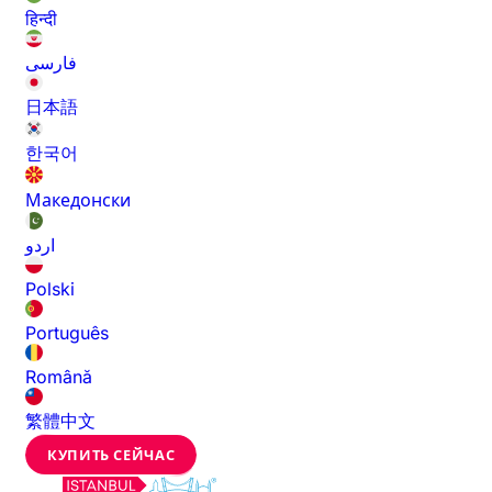
हिन्दी
فارسی
日本語
한국어
Македонски
اردو
Polski
Português
Română
繁體中文
КУПИТЬ СЕЙЧАС