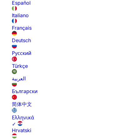
Español
Italiano
Français
Deutsch
Русский
Türkçe
العربية
Български
简体中文
Ελληνικά
✓
Hrvatski