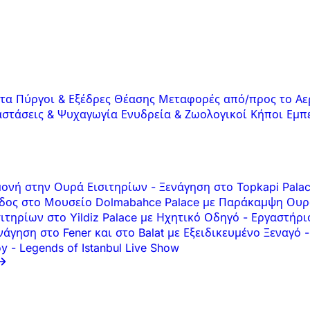
ατα
Πύργοι & Εξέδρες Θέασης
Μεταφορές από/προς το Αε
στάσεις & Ψυχαγωγία
Ενυδρεία & Ζωολογικοί Κήποι
Εμπ
αμονή στην Ουρά Εισιτηρίων
-
Ξενάγηση στο Topkapi Pala
δος στο Μουσείο Dolmabahce Palace με Παράκαμψη Ουρ
ιτηρίων στο Yildiz Palace με Ηχητικό Οδηγό
-
Εργαστήρι
άγηση στο Fener και στο Balat με Εξειδικευμένο Ξεναγό
-
öy
-
Legends of Istanbul Live Show