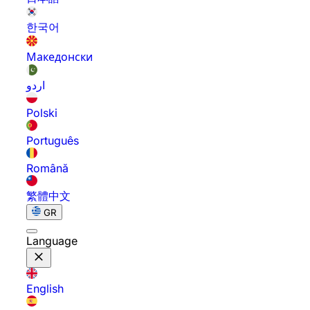
한국어
Македонски
اردو
Polski
Português
Română
繁體中文
GR
Language
English