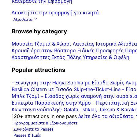
Κατεβάστε την Εφαρμογή
Αποκτήστε την εφαρμογή για κινητά
Αξιοθέατα
Browse by category
Μουσεία
Τζαμιά & Χώροι Λατρείας
Ιστορικά Αξιοθέ
Κρουαζιέρα στον Βόσπορο
Ειδικές Προσφορές
Παρα
Δραστηριότητες
Εκτός Πόλης
Υπηρεσίες & Οφέλη
Popular attractions
-
Ξενάγηση στην Hagia Sophia με Είσοδο Χωρίς Αν
Basilica Cistern με Είσοδο Skip-the-Ticket-Line
-
Είσο
Μπλε Τζαμί
-
Είσοδος χωρίς αναμονή στην ουρά εισ
Εμπειρία Παρασκευής στην Άμμο
-
Περιπατητική Ξεν
Κωνσταντινούπολης: Galata, Istiklal, Taksim & Karak
120+ attractions in one pass
Δείτε όλα τα αξιοθέατα
Προγραμματίστε & Εξοικονομήστε
Συγκρίνετε τα Passes
Passes & Τιμές