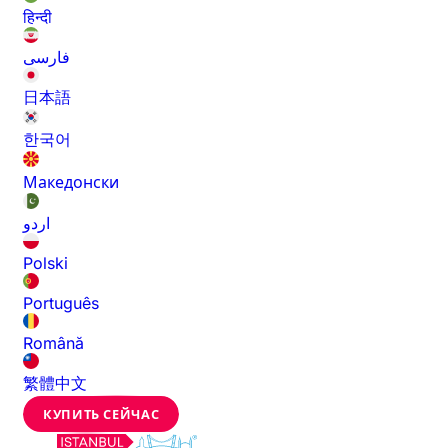
हिन्दी
فارسی
日本語
한국어
Македонски
اردو
Polski
Português
Română
繁體中文
КУПИТЬ СЕЙЧАС