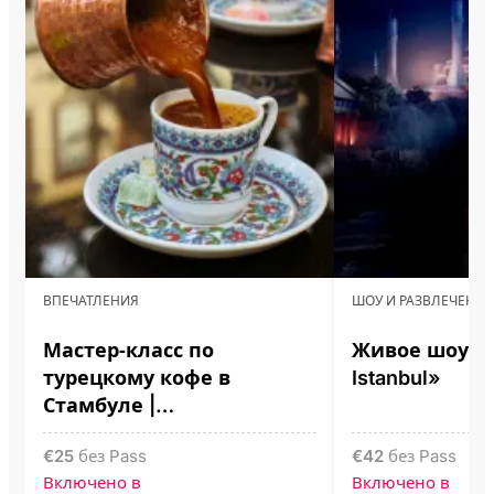
ВПЕЧАТЛЕНИЯ
ШОУ И РАЗВЛЕЧЕНИЯ
Мастер‑класс по
Живое шоу «L
турецкому кофе в
Istanbul»
Стамбуле |
Приготовление на
€
25
без Pass
€
42
без Pass
горячем песке
Включено в
Включено в