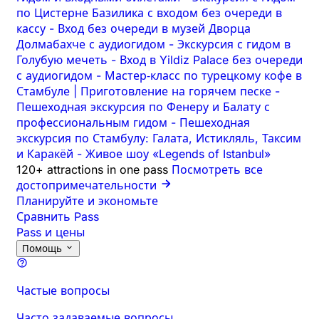
по Цистерне Базилика с входом без очереди в
кассу
-
Вход без очереди в музей Дворца
Долмабахче с аудиогидом
-
Экскурсия с гидом в
Голубую мечеть
-
Вход в Yildiz Palace без очереди
с аудиогидом
-
Мастер‑класс по турецкому кофе в
Стамбуле | Приготовление на горячем песке
-
Пешеходная экскурсия по Фенеру и Балату с
профессиональным гидом
-
Пешеходная
экскурсия по Стамбулу: Галата, Истикляль, Таксим
и Каракёй
-
Живое шоу «Legends of Istanbul»
120+ attractions in one pass
Посмотреть все
достопримечательности
Планируйте и экономьте
Сравнить Pass
Pass и цены
Помощь
Частые вопросы
Часто задаваемые вопросы