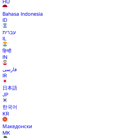
HU
Bahasa Indonesia
ID
עברית
IL
हिन्दी
IN
فارسی
IR
日本語
JP
한국어
KR
Македонски
MK