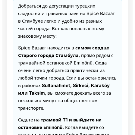
Добраться до дегустации турецких
сладостей и травяных чаёв на Spice Bazaar
в Стамбуле легко и удобно из разных
частей города. Вот как попасть к этому
знаковому месту:
Spice Bazaar находится в
самом сердце
Старого города Стамбула
, прямо рядом с
трамвайной остановкой Eminönü. Сюда
очень легко добраться практически из
любой точки города. Если вы остановились
в районах
Sultanahmet, Sirkeci, Karaköy
или Taksim
, вы сможете доехать всего за
несколько минут на общественном
транспорте.
Сядьте на
трамвай T1 и выйдите на
остановке Eminönü.
Когда выйдете со
станции, вы увидите Spice Bazaar прямо