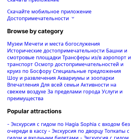
Скачайте мобильное приложение
Достопримечательности
Browse by category
Музеи
Мечети и места богослужения
Исторические достопримечательности
Башни и
смотровые площадки
Трансферы из/в аэропорт и
транспорт
Осмотр достопримечательностей и
круиз по Босфору
Специальные предложения
Шоу и развлечения
Аквариумы и зоопарки
Впечатления
Для всей семьи
Активности на
свежем воздухе
За пределами города
Услуги и
преимущества
Popular attractions
-
Экскурсия с гидом по Hagia Sophia с входом без
очереди в кассу
-
Экскурсия по дворцу Топкапы с
гидом и входными билетами
-
Экскурсия с гидом