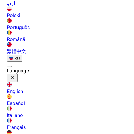
اردو
Polski
Português
Română
繁體中文
RU
Language
English
Español
Italiano
Français