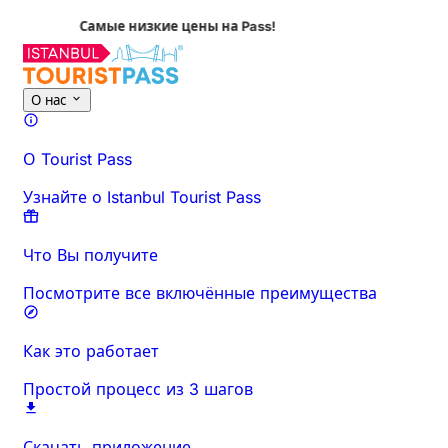
а Pass!
Об этом мероприятии
Обзор
Время и продолжительност
О нас
О Tourist Pass
Узнайте о Istanbul Tourist Pass
Что Вы получите
Посмотрите все включённые преимущества
Как это работает
Простой процесс из 3 шагов
Скачать приложение