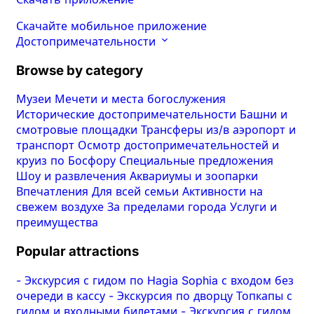
Скачайте мобильное приложение
Достопримечательности
Browse by category
Музеи
Мечети и места богослужения
Исторические достопримечательности
Башни и
смотровые площадки
Трансферы из/в аэропорт и
транспорт
Осмотр достопримечательностей и
круиз по Босфору
Специальные предложения
Шоу и развлечения
Аквариумы и зоопарки
Впечатления
Для всей семьи
Активности на
свежем воздухе
За пределами города
Услуги и
преимущества
Popular attractions
-
Экскурсия с гидом по Hagia Sophia с входом без
очереди в кассу
-
Экскурсия по дворцу Топкапы с
гидом и входными билетами
-
Экскурсия с гидом