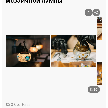
мозаичной лампы
20
€
20
без Pass