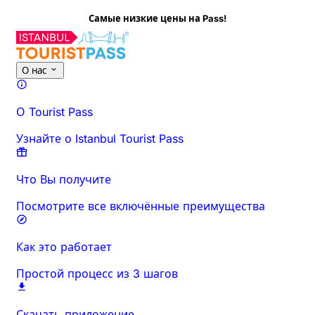
изкие цены на Pass!
Об этом мероприятии
Время и продолжительность
Всё о
О нас
О Tourist Pass
Узнайте о Istanbul Tourist Pass
Что Вы получите
Посмотрите все включённые преимущества
Как это работает
Простой процесс из 3 шагов
Скачать приложение