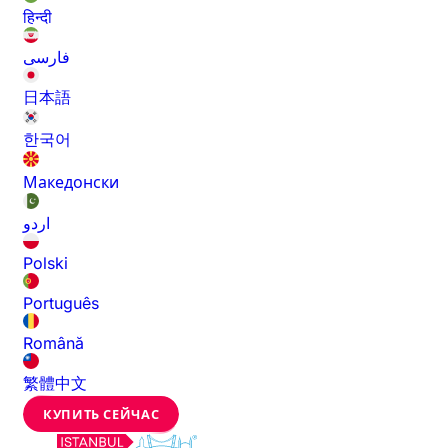
हिन्दी
فارسی
日本語
한국어
Македонски
اردو
Polski
Português
Română
繁體中文
КУПИТЬ СЕЙЧАС