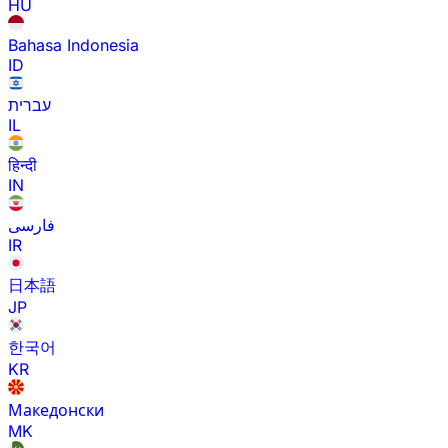
HU
Bahasa Indonesia
ID
עברית
IL
हिन्दी
IN
فارسی
IR
日本語
JP
한국어
KR
Македонски
MK