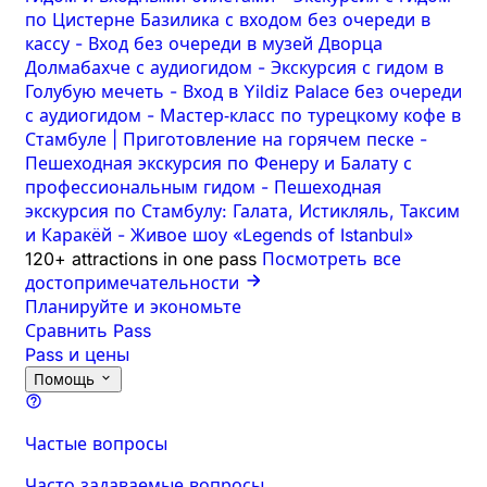
по Цистерне Базилика с входом без очереди в
кассу
-
Вход без очереди в музей Дворца
Долмабахче с аудиогидом
-
Экскурсия с гидом в
Голубую мечеть
-
Вход в Yildiz Palace без очереди
с аудиогидом
-
Мастер‑класс по турецкому кофе в
Стамбуле | Приготовление на горячем песке
-
Пешеходная экскурсия по Фенеру и Балату с
профессиональным гидом
-
Пешеходная
экскурсия по Стамбулу: Галата, Истикляль, Таксим
и Каракёй
-
Живое шоу «Legends of Istanbul»
120+ attractions in one pass
Посмотреть все
достопримечательности
Планируйте и экономьте
Сравнить Pass
Pass и цены
Помощь
Частые вопросы
Часто задаваемые вопросы