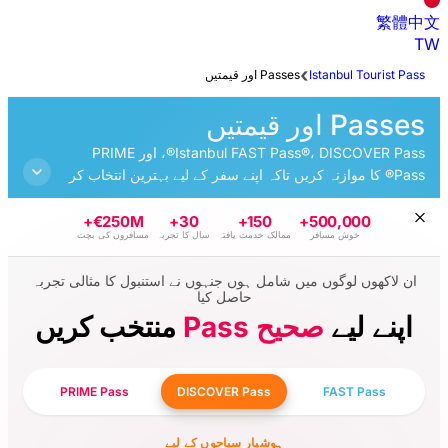
Passe
Istanbul FAST Pass®، DISCOVER Pass®، اور PRIME
Pass® نے سفر کے لیے بہترین انتخاب کر
ین مقامات کو اپنی رفتار سے دریافت
€250M+
30+
150+
 خدمت یافتہ
سال کا تجربہ
مسافروں کی بچت
ل ہوں جنہوں نے استنبول کا مثالی تجربہ
حاصل کیا
یح
منتخب کریں
PRIME Pass
DISCOVER Pass
شیار سیاحوں کے لیے