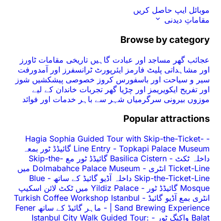
Br
عبادت گاہیں
تاریخی مقامات
ٹاورز
رمز
ایئرپورٹ ٹرانسفرز اور آمدورفت
فورس کروز
خصوصی پیشکشیں
شوز
 چڑیا گھر
تجربات
خاندان کے لیے
اں
شہر سے باہر
خدمات اور فوائد
Po
Hagia Sophia Guided Tour wit
Topkapi Palace Museum گائیڈڈ ٹور بمعہ
Line Entry
-
Basilica Cistern گائیڈڈ ٹور مع Skip-the-
Dolmabahce Palace Museum میں
Blue
-
Yildiz Palace میں ٹکٹ لائن اسکیپ
Turkish Coffee Workshop Istanb
ماہر گائیڈ کے ساتھ Fener
-
| Sand
Istanbul City Walk Guided T