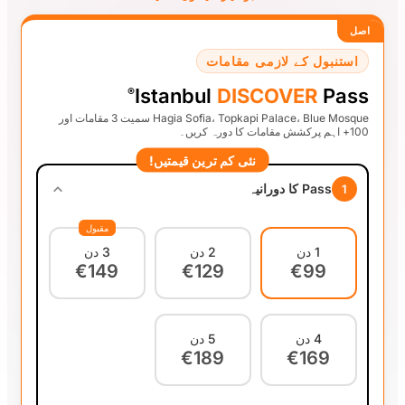
قامات
Istanbul
DI
®
Hagia Sofia، Topkapi Palace، Blue Mosque سمیت 3 مقامات اور
ئی کم ترین قیمتیں
مقبول
2 دن
3 دن
€149
€129
5 دن
€189