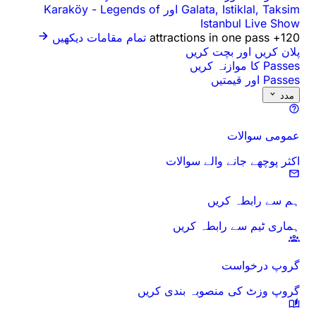
-
Legends of
Gal
تمام مقامات دیکھیں
ں
والات
ریں
بندی کریں