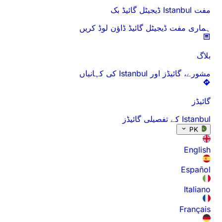
ڈ ڈاؤن لوڈ کریں