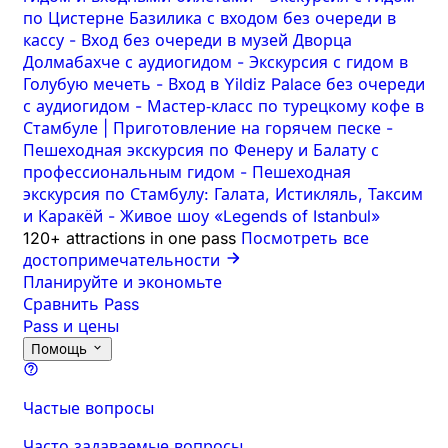
по Цистерне Базилика с входом без очереди в
кассу
-
Вход без очереди в музей Дворца
Долмабахче с аудиогидом
-
Экскурсия с гидом в
Голубую мечеть
-
Вход в Yildiz Palace без очереди
с аудиогидом
-
Мастер‑класс по турецкому кофе в
Стамбуле | Приготовление на горячем песке
-
Пешеходная экскурсия по Фенеру и Балату с
профессиональным гидом
-
Пешеходная
экскурсия по Стамбулу: Галата, Истикляль, Таксим
и Каракёй
-
Живое шоу «Legends of Istanbul»
120+ attractions in one pass
Посмотреть все
достопримечательности
Планируйте и экономьте
Сравнить Pass
Pass и цены
Помощь
Частые вопросы
Часто задаваемые вопросы