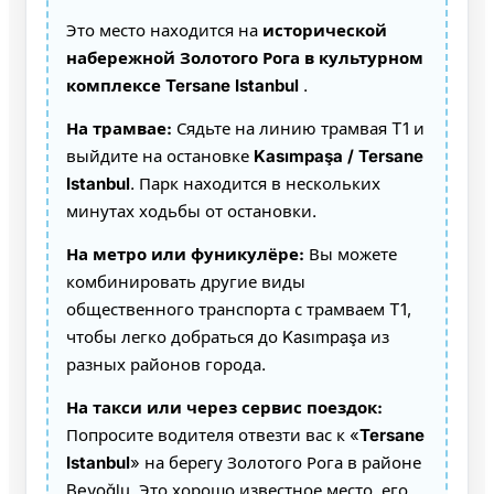
Это место находится на
исторической
набережной Золотого Рога в культурном
комплексе Tersane Istanbul
.
На трамвае:
Сядьте на линию трамвая T1 и
выйдите на остановке
Kasımpaşa / Tersane
Istanbul
. Парк находится в нескольких
минутах ходьбы от остановки.
На метро или фуникулёре:
Вы можете
комбинировать другие виды
общественного транспорта с трамваем T1,
чтобы легко добраться до Kasımpaşa из
разных районов города.
На такси или через сервис поездок:
Попросите водителя отвезти вас к «
Tersane
Istanbul
» на берегу Золотого Рога в районе
Beyoğlu. Это хорошо известное место, его