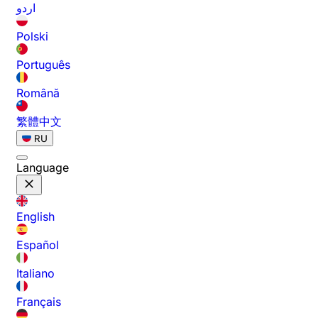
اردو
Polski
Português
Română
繁體中文
RU
Language
English
Español
Italiano
Français