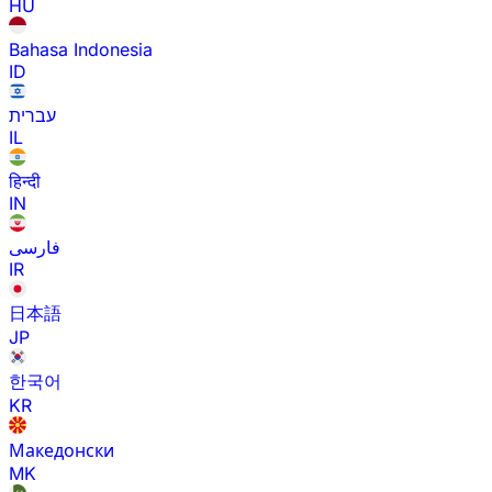
HU
Bahasa Indonesia
ID
עברית
IL
हिन्दी
IN
فارسی
IR
日本語
JP
한국어
KR
Македонски
MK