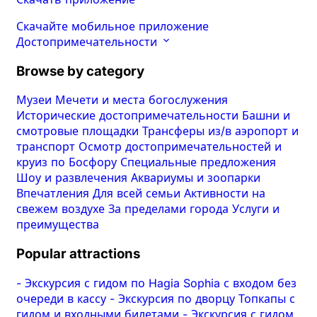
Скачайте мобильное приложение
Достопримечательности
Browse by category
Музеи
Мечети и места богослужения
Исторические достопримечательности
Башни и
смотровые площадки
Трансферы из/в аэропорт и
транспорт
Осмотр достопримечательностей и
круиз по Босфору
Специальные предложения
Шоу и развлечения
Аквариумы и зоопарки
Впечатления
Для всей семьи
Активности на
свежем воздухе
За пределами города
Услуги и
преимущества
Popular attractions
-
Экскурсия с гидом по Hagia Sophia с входом без
очереди в кассу
-
Экскурсия по дворцу Топкапы с
гидом и входными билетами
-
Экскурсия с гидом