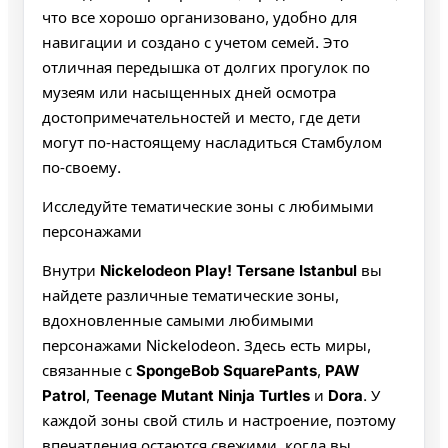
что все хорошо организовано, удобно для
навигации и создано с учетом семей. Это
отличная передышка от долгих прогулок по
музеям или насыщенных дней осмотра
достопримечательностей и место, где дети
могут по‑настоящему насладиться Стамбулом
по‑своему.
Исследуйте тематические зоны с любимыми
персонажами
Внутри
Nickelodeon Play! Tersane Istanbul
вы
найдете различные тематические зоны,
вдохновленные самыми любимыми
персонажами Nickelodeon. Здесь есть миры,
связанные с
SpongeBob SquarePants
,
PAW
Patrol
,
Teenage Mutant Ninja Turtles
и
Dora
. У
каждой зоны свой стиль и настроение, поэтому
впечатления остаются свежими, когда вы