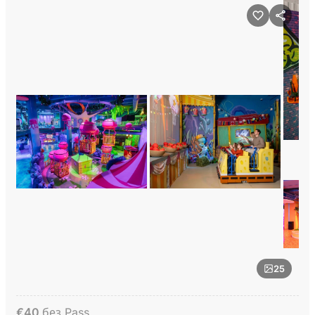
25
€
40
без Pass