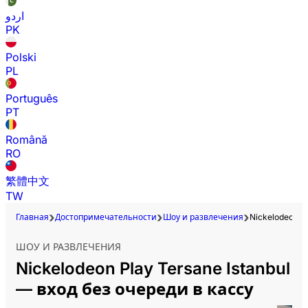
اردو
PK
Polski
PL
Português
PT
Română
RO
繁體中文
TW
Главная
Достопримечательности
Шоу и развлечения
Nickelodeon Pl
ШОУ И РАЗВЛЕЧЕНИЯ
Nickelodeon Play Tersane Istanbul
— вход без очереди в кассу