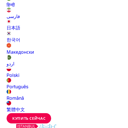
हिन्दी
فارسی
日本語
한국어
Македонски
اردو
Polski
Português
Română
繁體中文
КУПИТЬ СЕЙЧАС